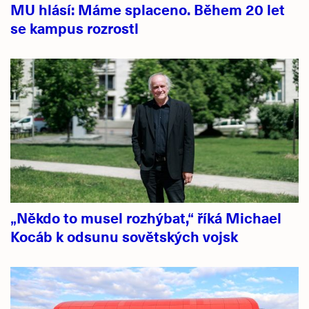
MU hlásí: Máme splaceno. Během 20 let
se kampus rozrostl
„Někdo to musel rozhýbat,“ říká Michael
Kocáb k odsunu sovětských vojsk