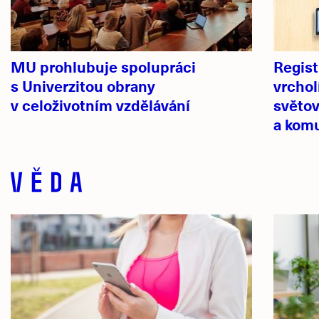
MU prohlubuje spolupráci
Regist
s Univerzitou obrany
vrchol
v celoživotním vzdělávání
světov
a kom