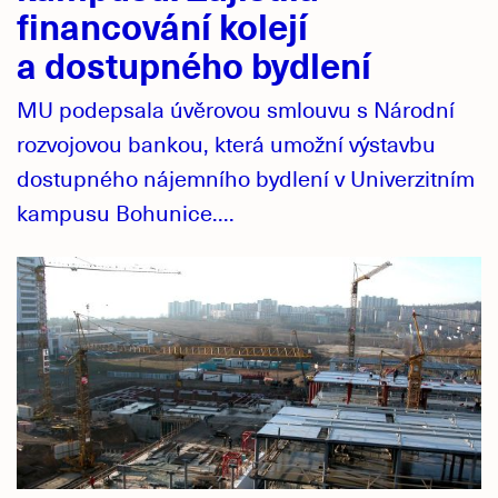
financování kolejí
a dostupného bydlení
MU podepsala úvěrovou smlouvu s Národní
rozvojovou bankou, která umožní výstavbu
dostupného nájemního bydlení v Univerzitním
kampusu Bohunice....