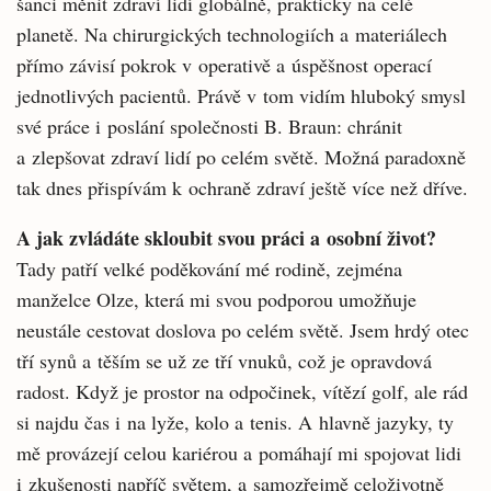
šanci měnit zdraví lidí globálně, prakticky na celé
planetě. Na chirurgických technologiích a materiálech
přímo závisí pokrok v operativě a úspěšnost operací
jednotlivých pacientů. Právě v tom vidím hluboký smysl
své práce i poslání společnosti B. Braun: chránit
a zlepšovat zdraví lidí po celém světě. Možná paradoxně
tak dnes přispívám k ochraně zdraví ještě více než dříve.
A jak zvládáte skloubit svou práci a osobní život?
Tady patří velké poděkování mé rodině, zejména
manželce Olze, která mi svou podporou umožňuje
neustále cestovat doslova po celém světě. Jsem hrdý otec
tří synů a těším se už ze tří vnuků, což je opravdová
radost. Když je prostor na odpočinek, vítězí golf, ale rád
si najdu čas i na lyže, kolo a tenis. A hlavně jazyky, ty
mě provázejí celou kariérou a pomáhají mi spojovat lidi
i zkušenosti napříč světem, a samozřejmě celoživotně