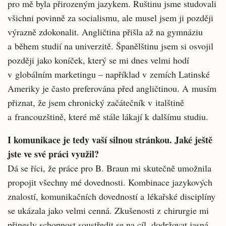
pro mě byla přirozeným jazykem. Ruštinu jsme studovali
všichni povinně za socialismu, ale musel jsem ji později
výrazně zdokonalit. Angličtina přišla až na gymnáziu
a během studií na univerzitě. Španělštinu jsem si osvojil
později jako koníček, který se mi dnes velmi hodí
v globálním marketingu – například v zemích Latinské
Ameriky je často preferována před angličtinou. A musím
přiznat, že jsem chronický začátečník v italštině
a francouzštině, které mě stále lákají k dalšímu studiu.
I komunikace je tedy vaší silnou stránkou. Jaké ještě
jste ve své práci využil?
Dá se říci, že práce pro B. Braun mi skutečně umožnila
propojit všechny mé dovednosti. Kombinace jazykových
znalostí, komunikačních dovedností a lékařské disciplíny
se ukázala jako velmi cenná. Zkušenosti z chirurgie mi
přinesly schopnost soustředit se na cíl, dodržovat jasná