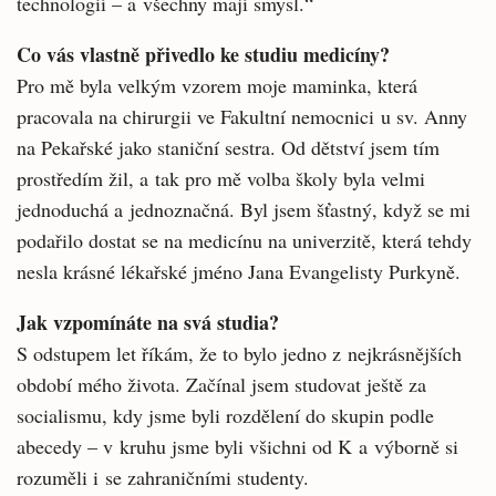
technologií – a všechny mají smysl.“
Co vás vlastně přivedlo ke studiu medicíny?
Pro mě byla velkým vzorem moje maminka, která
pracovala na chirurgii ve Fakultní nemocnici u sv. Anny
na Pekařské jako staniční sestra. Od dětství jsem tím
prostředím žil, a tak pro mě volba školy byla velmi
jednoduchá a jednoznačná. Byl jsem šťastný, když se mi
podařilo dostat se na medicínu na univerzitě, která tehdy
nesla krásné lékařské jméno Jana Evangelisty Purkyně.
Jak vzpomínáte na svá studia?
S odstupem let říkám, že to bylo jedno z nejkrásnějších
období mého života. Začínal jsem studovat ještě za
socialismu, kdy jsme byli rozdělení do skupin podle
abecedy – v kruhu jsme byli všichni od K a výborně si
rozuměli i se zahraničními studenty.