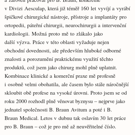
v Divizi Aesculap, která již téměř 160 let vyvíjí a vyrábí
špičkové chirurgické nástroje, přístroje a implantáty pro
ortopedii, páteřní chirurgii, neurochirurgii a intervenční
kardiologii. Možná proto mě to zlákalo jako
další výzva. Práce v této oblasti vyžaduje nejen
obchodní dovednosti, ale především hluboké odborné
znalosti a porozumění praktickému využití těchto
produktů, což jsem jako chirurg mohl plně uplatnit.
Kombinace klinické a komerční praxe mě profesně
i osobně velmi obohatila, ale časem bylo stále náročnější
skloubit obě profese na vysoké úrovni. Proto jsem se od
roku 2000 rozhodl plně věnovat byznysu – nejprve jako
jednatel společnosti B. Braun Avitum a poté i B.
Braun Medical. Letos v dubnu tak oslavím 30 let práce
pro B. Braun – což je pro mě až neuvěřitelné číslo.