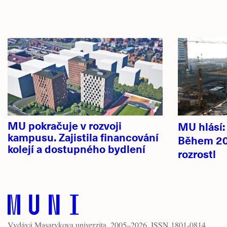
Hlavní
novinky
MU pokračuje v rozvoji
MU hlásí
kampusu. Zajistila financování
Během 20
kolejí a dostupného bydlení
rozrostl
Vydává
Masarykova univerzita
, 2005–2026. ISSN 1801-0814.