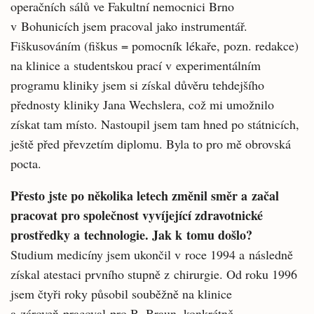
operačních sálů ve Fakultní nemocnici Brno
v Bohunicích jsem pracoval jako instrumentář.
Fiškusováním (fiškus = pomocník lékaře, pozn. redakce)
na klinice a studentskou prací v experimentálním
programu kliniky jsem si získal důvěru tehdejšího
přednosty kliniky Jana Wechslera, což mi umožnilo
získat tam místo. Nastoupil jsem tam hned po státnicích,
ještě před převzetím diplomu. Byla to pro mě obrovská
pocta.
Přesto jste po několika letech změnil směr a začal
pracovat pro společnost vyvíjející zdravotnické
prostředky a technologie. Jak k tomu došlo?
Studium medicíny jsem ukončil v roce 1994 a následně
získal atestaci prvního stupně z chirurgie. Od roku 1996
jsem čtyři roky působil souběžně na klinice
a zároveň pracoval pro B. Braun, konkrétně