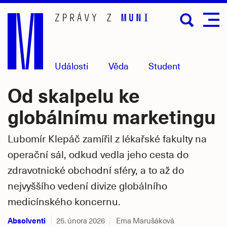
Přejít
na
hlavní
obsah
Události
Věda
Student
Od skalpelu ke
globálnímu marketingu
Lubomír Klepáč zamířil z lékařské fakulty na
operační sál, odkud vedla jeho cesta do
zdravotnické obchodní sféry, a to až do
nejvyššího vedení divize globálního
medicínského koncernu.
Absolventi
25. února 2026
Ema Marušáková