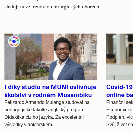
sleduji nove trendy v chirurgických oborech.
Související
články
I díky studiu na MUNI ovlivňuje
Covid-19
školství v rodném Mosambiku
online b
Felizardo Armando Muianga studoval na
Finanční sek
pedagogické fakultě anglický program
Ekonomicko-
Didaktika cizího jazyka. Za excelentní
Podpieru víc
výsledky v doktorském...
Svůj život spo