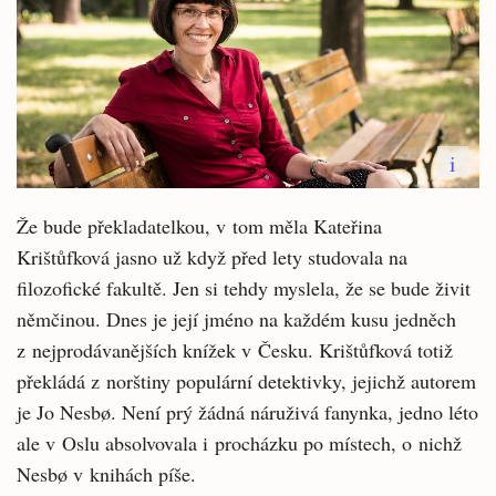
i
Že bude překladatelkou, v tom měla Kateřina
Krištůfková jasno už když před lety studovala na
filozofické fakultě. Jen si tehdy myslela, že se bude živit
němčinou. Dnes je její jméno na každém kusu jedněch
z nejprodávanějších knížek v Česku. Krištůfková totiž
překládá z norštiny populární detektivky, jejichž autorem
je Jo Nesbø. Není prý žádná náruživá fanynka, jedno léto
ale v Oslu absolvovala i procházku po místech, o nichž
Nesbø v knihách píše.