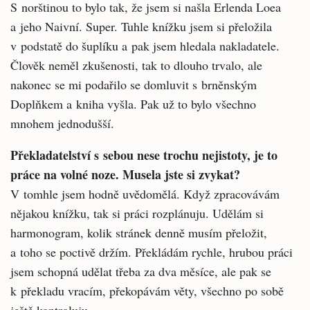
S norštinou to bylo tak, že jsem si našla Erlenda Loea
a jeho Naivní. Super. Tuhle knížku jsem si přeložila
v podstatě do šuplíku a pak jsem hledala nakladatele.
Člověk neměl zkušenosti, tak to dlouho trvalo, ale
nakonec se mi podařilo se domluvit s brněnským
Doplňkem a kniha vyšla. Pak už to bylo všechno
mnohem jednodušší.
Překladatelství s sebou nese trochu nejistoty, je to
práce na volné noze. Musela jste si zvykat?
V tomhle jsem hodně uvědomělá. Když zpracovávám
nějakou knížku, tak si práci rozplánuju. Udělám si
harmonogram, kolik stránek denně musím přeložit,
a toho se poctivě držím. Překládám rychle, hrubou práci
jsem schopná udělat třeba za dva měsíce, ale pak se
k překladu vracím, překopávám věty, všechno po sobě