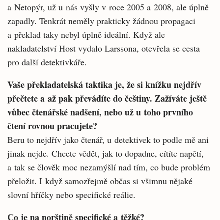
a Netopýr, už u nás vyšly v roce 2005 a 2008, ale úplně
zapadly. Tenkrát neměly prakticky žádnou propagaci
a překlad taky nebyl úplně ideální. Když ale
nakladatelství Host vydalo Larssona, otevřela se cesta
pro další detektivkáře.
Vaše překladatelská taktika je, že si knížku nejdřív
přečtete a až pak převádíte do češtiny. Zažíváte ještě
vůbec čtenářské nadšení, nebo už u toho prvního
čtení rovnou pracujete?
Beru to nejdřív jako čtenář, u detektivek to podle mě ani
jinak nejde. Chcete vědět, jak to dopadne, cítíte napětí,
a tak se člověk moc nezamýšlí nad tím, co bude problém
přeložit. I když samozřejmě občas si všimnu nějaké
slovní hříčky nebo specifické reálie.
Co je na norštině specifické a těžké?