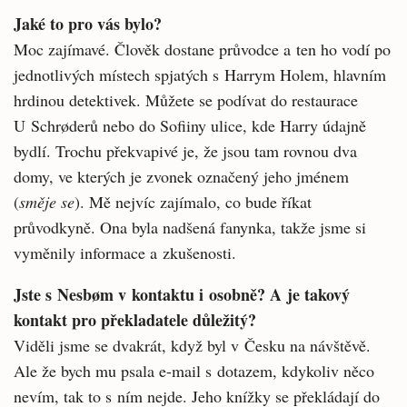
Jaké to pro vás bylo?
Moc zajímavé. Člověk dostane průvodce a ten ho vodí po
jednotlivých místech spjatých s Harrym Holem, hlavním
hrdinou detektivek. Můžete se podívat do restaurace
U Schrøderů nebo do Sofiiny ulice, kde Harry údajně
bydlí. Trochu překvapivé je, že jsou tam rovnou dva
domy, ve kterých je zvonek označený jeho jménem
(
směje se
). Mě nejvíc zajímalo, co bude říkat
průvodkyně. Ona byla nadšená fanynka, takže jsme si
vyměnily informace a zkušenosti.
Jste s Nesbøm v kontaktu i osobně? A je takový
kontakt pro překladatele důležitý?
Viděli jsme se dvakrát, když byl v Česku na návštěvě.
Ale že bych mu psala e-mail s dotazem, kdykoliv něco
nevím, tak to s ním nejde. Jeho knížky se překládají do