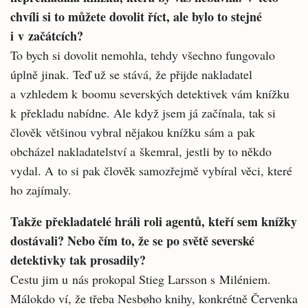
chvíli si to můžete dovolit říct, ale bylo to stejné
i v začátcích?
To bych si dovolit nemohla, tehdy všechno fungovalo
úplně jinak. Teď už se stává, že přijde nakladatel
a vzhledem k boomu severských detektivek vám knížku
k překladu nabídne. Ale když jsem já začínala, tak si
člověk většinou vybral nějakou knížku sám a pak
obcházel nakladatelství a škemral, jestli by to někdo
vydal. A to si pak člověk samozřejmě vybíral věci, které
ho zajímaly.
Takže překladatelé hráli roli agentů, kteří sem knížky
dostávali? Nebo čím to, že se po světě severské
detektivky tak prosadily?
Cestu jim u nás prokopal Stieg Larsson s Miléniem.
Málokdo ví, že třeba Nesbøho knihy, konkrétně Červenka