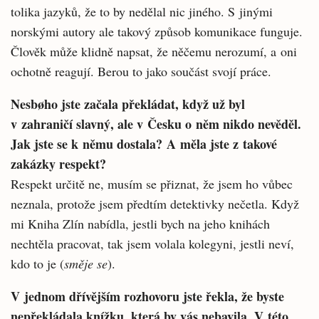
tolika jazyků, že to by nedělal nic jiného. S jinými
norskými autory ale takový způsob komunikace funguje.
Člověk může klidně napsat, že něčemu nerozumí, a oni
ochotně reagují. Berou to jako součást svojí práce.
Nesbøho jste začala překládat, když už byl
v zahraničí slavný, ale v Česku o něm nikdo nevěděl.
Jak jste se k němu dostala? A měla jste z takové
zakázky respekt?
Respekt určitě ne, musím se přiznat, že jsem ho vůbec
neznala, protože jsem předtím detektivky nečetla. Když
mi Kniha Zlín nabídla, jestli bych na jeho knihách
nechtěla pracovat, tak jsem volala kolegyni, jestli neví,
kdo to je (
směje se
).
V jednom dřívějším rozhovoru jste řekla, že byste
nepřekládala knížku, která by vás nebavila. V této