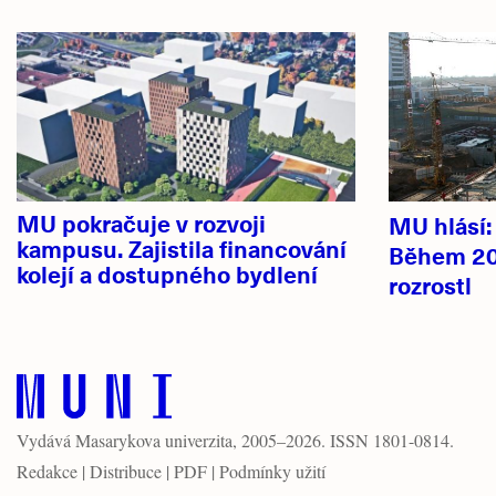
Hlavní
novinky
MU pokračuje v rozvoji
MU hlásí
kampusu. Zajistila financování
Během 20
kolejí a dostupného bydlení
rozrostl
Vydává
Masarykova univerzita
, 2005–2026. ISSN 1801-0814.
Redakce
|
Distribuce
|
PDF
|
Podmínky užití