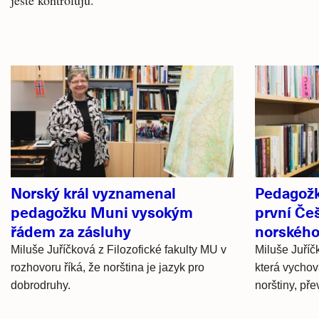
ještě kontroluju.
Související
články
Norský král vyznamenal
Pedagožk
pedagožku Muni vysokým
první Če
řádem za zásluhy
norského
Miluše Juříčková z Filozofické fakulty MU v
Miluše Juříč
rozhovoru říká, že norština je jazyk pro
která vychov
dobrodruhy.
norštiny, př