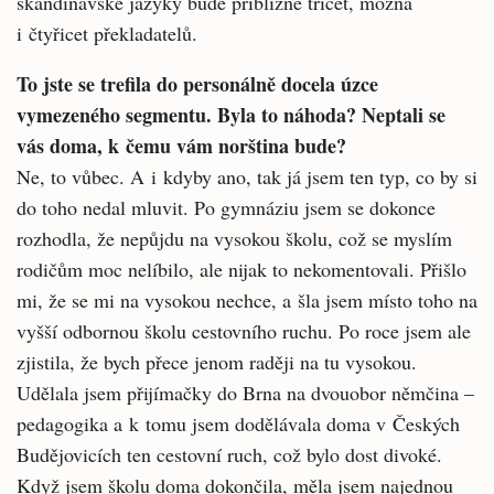
skandinávské jazyky bude přibližně třicet, možná
i čtyřicet překladatelů.
To jste se trefila do personálně docela úzce
vymezeného segmentu. Byla to náhoda? Neptali se
vás doma, k čemu vám norština bude?
Ne, to vůbec. A i kdyby ano, tak já jsem ten typ, co by si
do toho nedal mluvit. Po gymnáziu jsem se dokonce
rozhodla, že nepůjdu na vysokou školu, což se myslím
rodičům moc nelíbilo, ale nijak to nekomentovali. Přišlo
mi, že se mi na vysokou nechce, a šla jsem místo toho na
vyšší odbornou školu cestovního ruchu. Po roce jsem ale
zjistila, že bych přece jenom raději na tu vysokou.
Udělala jsem přijímačky do Brna na dvouobor němčina –
pedagogika a k tomu jsem dodělávala doma v Českých
Budějovicích ten cestovní ruch, což bylo dost divoké.
Když jsem školu doma dokončila, měla jsem najednou