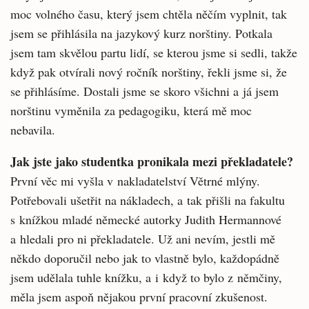
moc volného času, který jsem chtěla něčím vyplnit, tak
jsem se přihlásila na jazykový kurz norštiny. Potkala
jsem tam skvělou partu lidí, se kterou jsme si sedli, takže
když pak otvírali nový ročník norštiny, řekli jsme si, že
se přihlásíme. Dostali jsme se skoro všichni a já jsem
norštinu vyměnila za pedagogiku, která mě moc
nebavila.
Jak jste jako studentka pronikala mezi překladatele?
První věc mi vyšla v nakladatelství Větrné mlýny.
Potřebovali ušetřit na nákladech, a tak přišli na fakultu
s knížkou mladé německé autorky Judith Hermannové
a hledali pro ni překladatele. Už ani nevím, jestli mě
někdo doporučil nebo jak to vlastně bylo, každopádně
jsem udělala tuhle knížku, a i když to bylo z němčiny,
měla jsem aspoň nějakou první pracovní zkušenost.