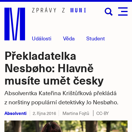
Přejít
na
hlavní
obsah
Události
Věda
Student
Překladatelka
Nesbøho: Hlavně
musíte umět česky
Absolventka Kateřina Krištůfková překládá
z norštiny populární detektivky Jo Nesbøho.
Absolventi
2. října 2016
Martina Fojtů
CC-BY