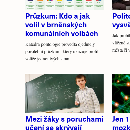
Průzkum: Kdo a jak
Polit
volil v brněnských
vysvě
komunálních volbách
Jak probí
vítězné s
Katedra politologie provedla ojedinělý
města či 
povolební průzkum, který ukazuje profil
voliče jednotlivých stran.
Mezi žáky s poruchami
Jen 
učení se skrývají
mozk