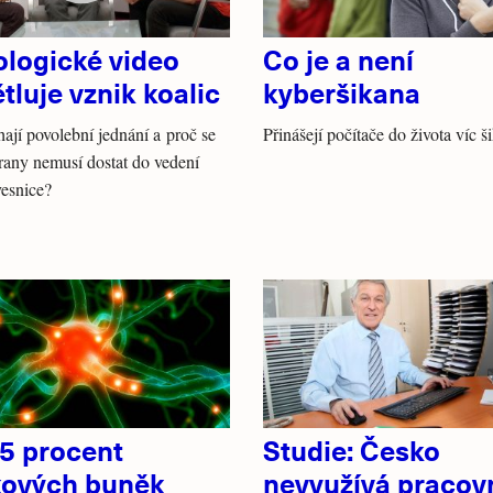
ologické video
Co je a není
tluje vznik koalic
kyberšikana
hají povolební jednání a proč se
Přinášejí počítače do života víc 
trany nemusí dostat do vedení
vesnice?
15 procent
Studie: Česko
ových buněk
nevyužívá pracov