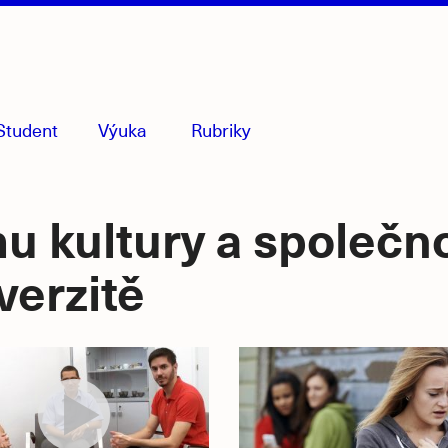
Student
Výuka
Rubriky
menu
sbaleno
u kultury a společno
verzitě