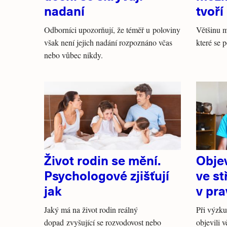
nadaní
tvoří
Odborníci upozorňují, že téměř u poloviny
Většinu m
však není jejich nadání rozpoznáno včas
které se 
nebo vůbec nikdy.
Život rodin se mění.
Objev
Psychologové zjišťují
ve st
jak
v pr
Jaký má na život rodin reálný
Při výzku
dopad zvyšující se rozvodovost nebo
objevili 