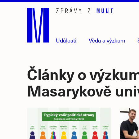
Přejít
na
hlavní
obsah
Události
Věda
a výzkum
Články o výzkum
Masarykově uni