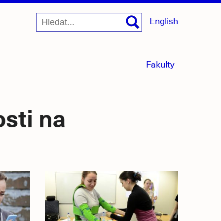
English
menu
Fakulty
sbaleno
sti na