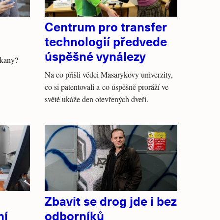
Centrum pro transfer
technologií předvede
úspěšné vynálezy
šikany?
Na co přišli vědci Masarykovy univerzity,
co si patentovali a co úspěšně proráží ve
světě ukáže den otevřených dveří.
Zbavit se drog jde i bez
ní
odborníků