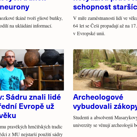
 neurony
schopnost starších
ozkové tkáně tvoří gliové buňky,
V míře zaměstnanosti lidí ve věk
podílí na ukládání informací.
64 let se Češi propadají až na 17
v Evropské unii.
: Sádru znali lidé
Archeologové
řední Evropě už
vybudovali zákop
avěku
Studenti a absolventi Masarykov
univerzity se věnují archeologii bo
mu pravěkých hrnčířských tradic
vědci z MU nejstarší použití sádry