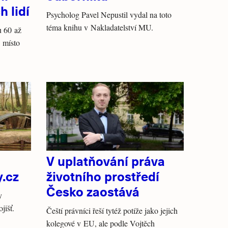
 lidí
Psycholog Pavel Nepustil vydal na toto
téma knihu v Nakladatelství MU.
u 60 až
. místo
V uplatňování práva
y.cz
životního prostředí
Česko zaostává
y
jišť.
Čeští právníci řeší tytéž potíže jako jejich
kolegové v EU, ale podle Vojtěch