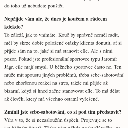
do toho už nebudete pouštět.
Nepřijde vám ale, že dnes je koučem a rádcem
kdekdo?
To záleží, jak to vnímáte. Kouč by správně neměl radit,
měl by skrze dobře položené otázky klienta donutit, ať si
přijde sám na to, jaké si má stanovit cíle. Ale s nimi
pozor. Pokud jste profesionální sportovec typu Jaromír
Jágr, cíle mají smysl. U běžného sportovce často ne. Ten
může mít spoustu jiných problémů, třeba sebe-sabotování
nebo zhoršenou reakci na stres, takže mi přijde až
bizarní, když si hned začne stanovovat cíle. To má dělat
až člověk, který má všechno ostatní vyřešené.
Zmínil jste sebe-sabotování, co si pod tím představit?
Víra v to, že si nezasloužím úspěch. Projevuje se to
i v běžném životě. Třeba vám někdo pochválí tričko, na