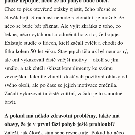
pauze nepůjde, nebo že ho pohyb bude bolet?
Chce to přes otevřené otázky zjistit, čeho přesně se
člověk bojí. Strach asi nebude racionální, je možné, že
něco se bude bát přiznat. Ale vyjít zkrátka z toho, co
řekne, něco vytáhnout a odměnit ho za to, že bojuje.
Existuje studie o lidech, kteří začali cvičit a chodit do
fitka kolem 50 let věku. Stav jejich těla už byl neúnosný,
ale oni vykazovali čistě vnější motivy – okolí se jim
smálo, a tak chtěli sklízet komplimenty ke svému
zevnějšku. Jakmile zhubli, dostávali pozitivní ohlasy od
svého okolí, ale po čase se jejich motivace změnila.
Začali vykazovat tu čistě vnitřní, začalo je to samotné
bavit.
A pokud má někdo zdravotní problémy, takže má
obavy, že je v první fázi pohyb ještě prohloubí?
Záleží, jak člověk sám sebe respektuje. Pokud ho něco