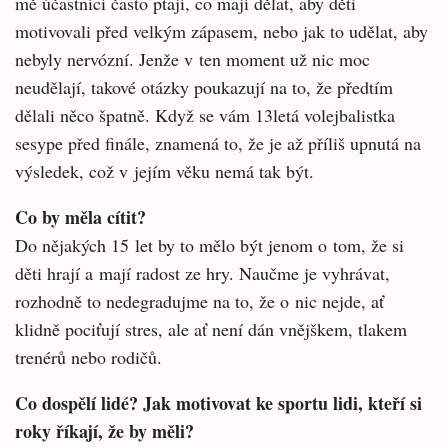
mě účastníci často ptají, co mají dělat, aby děti
motivovali před velkým zápasem, nebo jak to udělat, aby
nebyly nervózní. Jenže v ten moment už nic moc
neudělají, takové otázky poukazují na to, že předtím
dělali něco špatně. Když se vám 13letá volejbalistka
sesype před finále, znamená to, že je až příliš upnutá na
výsledek, což v jejím věku nemá tak být.
Co by měla cítit?
Do nějakých 15 let by to mělo být jenom o tom, že si
děti hrají a mají radost ze hry. Naučme je vyhrávat,
rozhodně to nedegradujme na to, že o nic nejde, ať
klidně pociťují stres, ale ať není dán vnějškem, tlakem
trenérů nebo rodičů.
Co dospělí lidé? Jak motivovat ke sportu lidi, kteří si
roky říkají, že by měli?