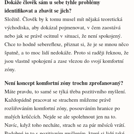
Dokáže člověk sám u sebe tyhle problémy
identifikovat a zbavit se jich?
Složitě. Člověk by k tomu musel mít nějaká teoretická
východiska, aby dokázal pojmenovat, v čem zaostává
nebo jak se právě ocitnul v situaci, že není spokojený.
Chce to hodně sebereflexe, přiznat si, že je se mnou něco
špatně, a to moc lidí nedokáže. Proto si raději řeknou, že
jsou vlastně spokojení a zase vlezou do svojí komfortní
zóny.
Není koncept komfortní zóny trochu zprofanovaný?
Máte pravdu, to samé se týká třeba pozitivního myšlení.
Každopádně pracovat se strachem můžeme právě
rozšiřováním komfortní zóny, posouváním hranice po
malých krůčcích. Nejde se ale spolehnout jen na to.
Navíc, když toho necháte, strach se za pár měsíců vrátí.
Podobné je to s pozitivním myšlením, které si lidé také