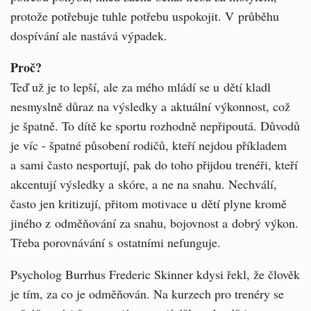
protože potřebuje tuhle potřebu uspokojit. V průběhu
dospívání ale nastává výpadek.
Proč?
Teď už je to lepší, ale za mého mládí se u dětí kladl
nesmyslně důraz na výsledky a aktuální výkonnost, což
je špatně. To dítě ke sportu rozhodně nepřipoutá. Důvodů
je víc - špatné působení rodičů, kteří nejdou příkladem
a sami často nesportují, pak do toho přijdou trenéři, kteří
akcentují výsledky a skóre, a ne na snahu. Nechválí,
často jen kritizují, přitom motivace u dětí plyne kromě
jiného z odměňování za snahu, bojovnost a dobrý výkon.
Třeba porovnávání s ostatními nefunguje.
Psycholog Burrhus Frederic Skinner kdysi řekl, že člověk
je tím, za co je odměňován. Na kurzech pro trenéry se