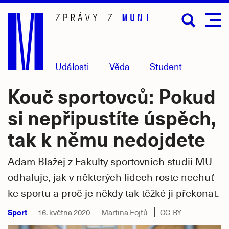
Přejít
na
hlavní
obsah
Události
Věda
Student
Kouč sportovců: Pokud
si nepřipustíte úspěch,
tak k němu nedojdete
Adam Blažej z Fakulty sportovních studií MU
odhaluje, jak v některých lidech roste nechuť
ke sportu a proč je někdy tak těžké ji překonat.
Sport
16. května 2020
Martina Fojtů
CC-BY