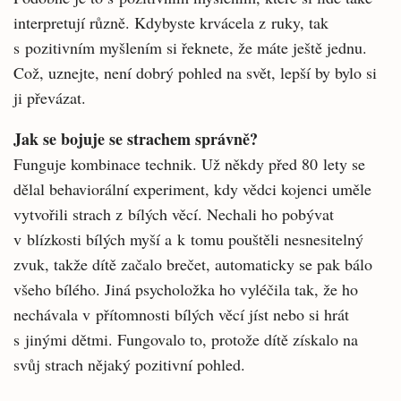
interpretují různě. Kdybyste krvácela z ruky, tak
s pozitivním myšlením si řeknete, že máte ještě jednu.
Což, uznejte, není dobrý pohled na svět, lepší by bylo si
ji převázat.
Jak se bojuje se strachem správně?
Funguje kombinace technik. Už někdy před 80 lety se
dělal behaviorální experiment, kdy vědci kojenci uměle
vytvořili strach z bílých věcí. Nechali ho pobývat
v blízkosti bílých myší a k tomu pouštěli nesnesitelný
zvuk, takže dítě začalo brečet, automaticky se pak bálo
všeho bílého. Jiná psycholožka ho vyléčila tak, že ho
nechávala v přítomnosti bílých věcí jíst nebo si hrát
s jinými dětmi. Fungovalo to, protože dítě získalo na
svůj strach nějaký pozitivní pohled.