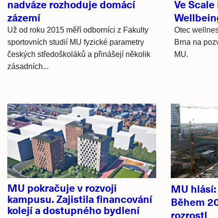
nadváze rozhoduje domácí
Ve Scale 
zázemí
Wellbein
Už od roku 2015 měří odborníci z Fakulty
Otec wellnes
sportovních studií MU fyzické parametry
Brna na pozv
českých středoškoláků a přinášejí několik
MU.
zásadních...
Hlavní
novinky
MU pokračuje v rozvoji
MU hlásí
kampusu. Zajistila financování
Během 20
kolejí a dostupného bydlení
rozrostl