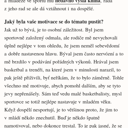
nedávno vyšla kniha
a mládeže ve sportu mu
, řada
z jeho rad se ale dá vztáhnout i na dospělé.
Jaký byla vaše motivace se do tématu pustit?
Jak už to bývá, je to osobní záležitost. Byl jsem
sportovně založený odmala, ale rodiče mě nevychovali
úplně nejlépe v tom ohledu, že jsem neměl sebevědomí
a dobře nastavenou hlavu. Býval jsem často nervózní a to
mě brzdilo v podávání pořádných výkonů. Hrával jsem
basketbal a trenéři, na které jsem v minulosti narazil, to
pak ještě přiživili, byť neříkám, že to bylo záměrně. Tohle
všechno mě motivuje, abych pomohl dalším, aby se tyto
jevy nepřenášely. Sám teď vedu malé basketbalisty, mysl
sportovce se totiž nejlépe nastavuje v mladém věku.
Když dospělí nesportují, je to většinou proto, že jim to
v mládí někdo znechutil. Buď je někdo špatně
namotivoval, nebo dokonce trestal. To je pak jasné, že se