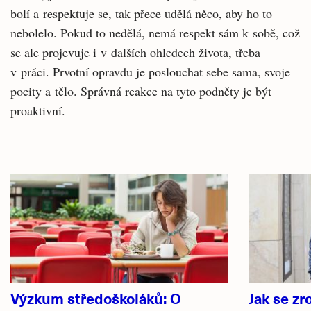
bolí a respektuje se, tak přece udělá něco, aby ho to
nebolelo. Pokud to nedělá, nemá respekt sám k sobě, což
se ale projevuje i v dalších ohledech života, třeba
v práci. Prvotní opravdu je poslouchat sebe sama, svoje
pocity a tělo. Správná reakce na tyto podněty je být
proaktivní.
Související
články
Výzkum středoškoláků: O
Jak se zr