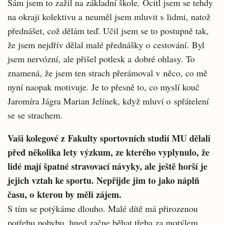
Sám jsem to zažil na základní škole. Ocitl jsem se tehdy
na okraji kolektivu a neuměl jsem mluvit s lidmi, natož
přednášet, což dělám teď. Učil jsem se to postupně tak,
že jsem nejdřív dělal malé přednášky o cestování. Byl
jsem nervózní, ale přišel potlesk a dobré ohlasy. To
znamená, že jsem ten strach přerámoval v něco, co mě
nyní naopak motivuje. Je to přesně to, co myslí kouč
Jaromíra Jágra Marian Jelínek, když mluví o spřátelení
se se strachem.
Vaši kolegové z Fakulty sportovních studií MU dělali
před několika lety výzkum, ze kterého vyplynulo, že
lidé mají špatné stravovací návyky, ale ještě horší je
jejich vztah ke sportu. Nepřijde jim to jako náplň
času, o kterou by měli zájem.
S tím se potýkáme dlouho. Malé dítě má přirozenou
potřebu pohybu, hned začne běhat třeba za motýlem,