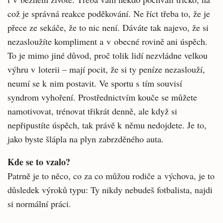
což je správná reakce poděkování. Ne říct třeba to, že je
přece ze sekáče, že to nic není. Dáváte tak najevo, že si
nezasloužíte kompliment a v obecné rovině ani úspěch.
To je mimo jiné důvod, proč tolik lidí nezvládne velkou
výhru v loterii – mají pocit, že si ty peníze nezaslouží,
neumí se k nim postavit. Ve sportu s tím souvisí
syndrom vyhoření. Prostřednictvím kouče se můžete
namotivovat, trénovat třikrát denně, ale když si
nepřipustíte úspěch, tak právě k němu nedojdete. Je to,
jako byste šlápla na plyn zabrzděného auta.
Kde se to vzalo?
Patrně je to něco, co za co můžou rodiče a výchova, je to
důsledek výroků typu: Ty nikdy nebudeš fotbalista, najdi
si normální práci.