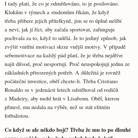
I tady platí, že co je odměňováno, to je posilováno.
Klukům v týmech a studentům říkám, že když
třeba přibere jejich přítelkyně, jim se to úplně nelíbí
a neví, jak jí říct, aby začala sportovat, zafunguje
pochvala za to, když to udělá. Je to jediný způsob, jak
zvýšit vnitřní motivaci skrze vnější motivy. V případě
sebemotivace na každý pád platí, že je třeba nejdříve
najít důvod, proč nesportuji. Proč neuspokojuji jednu ze
základních přirozených potřeb. A důležitá je rovněž
počáteční investice, oběť chcete-li. Třeba Cristiano
Ronaldo se v jedenácti letech odstěhoval od rodičů
z Madeiry, aby mohl hrát v Lisabonu. Oběť, kterou
přinesl, mu nedala na výběr, než se stát elitním
fotbalistou.
Co když se ale někdo bojí? Třeba že mu to po dlouhé