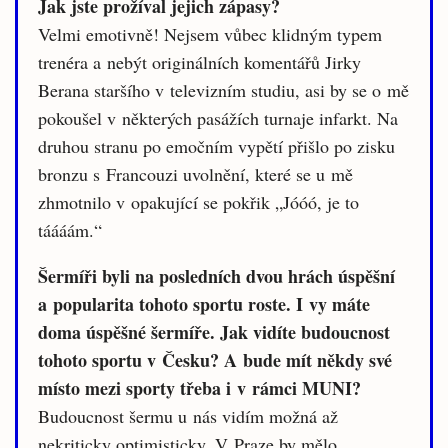
Jak jste prožíval jejich zápasy?
Velmi emotivně! Nejsem vůbec klidným typem
trenéra a nebýt originálních komentářů Jirky
Berana staršího v televizním studiu, asi by se o mě
pokoušel v některých pasážích turnaje infarkt. Na
druhou stranu po emočním vypětí přišlo po zisku
bronzu s Francouzi uvolnění, které se u mě
zhmotnilo v opakující se pokřik „Jóóó, je to
táááám.“
Šermíři byli na posledních dvou hrách úspěšní
a popularita tohoto sportu roste. I vy máte
doma úspěšné šermíře. Jak vidíte budoucnost
tohoto sportu v Česku? A bude mít někdy své
místo mezi sporty třeba i v rámci MUNI?
Budoucnost šermu u nás vidím možná až
nekriticky optimisticky. V Praze by mělo