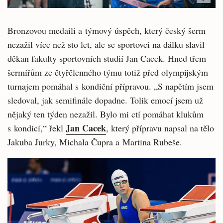
Bronzovou medaili a týmový úspěch, který český šerm
nezažil více než sto let, ale se sportovci na dálku slavil
děkan fakulty sportovních studií Jan Cacek. Hned třem
šermířům ze čtyřčlenného týmu totiž před olympijským
turnajem pomáhal s kondiční přípravou. „S napětím jsem
sledoval, jak semifinále dopadne. Tolik emocí jsem už
nějaký ten týden nezažil. Bylo mi ctí pomáhat klukům
Jan Cacek
s kondicí,“ řekl
, který přípravu napsal na tělo
Jakuba Jurky, Michala Čupra a Martina Rubeše.