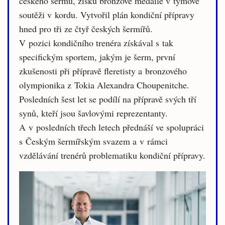
českého šermu, zisku bronzové medaile v týmové
soutěži v kordu. Vytvořil plán kondiční přípravy
hned pro tři ze čtyř českých šermířů.
V pozici kondičního trenéra získával s tak
specifickým sportem, jakým je šerm, první
zkušenosti při přípravě fleretisty a bronzového
olympionika z Tokia Alexandra Choupenitche.
Posledních šest let se podílí na přípravě svých tří
synů, kteří jsou šavlovými reprezentanty.
A v posledních třech letech přednáší ve spolupráci
s Českým šermířským svazem a v rámci
vzdělávání trenérů problematiku kondiční přípravy.