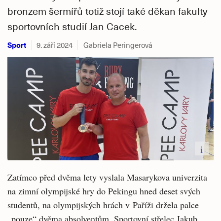
bronzem šermířů totiž stojí také děkan fakulty
sportovních studií Jan Cacek.
Sport
9. září 2024
Gabriela Peringerová
i
Zatímco před dvěma lety vyslala Masarykova univerzita
na zimní olympijské hry do Pekingu hned deset svých
studentů, na olympijských hrách v Paříži držela palce
„pouze“ dvěma absolventům. Sportovní střelec Jakub