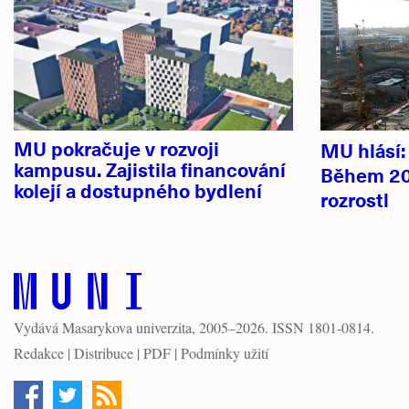
novinky
MU pokračuje v rozvoji
MU hlásí
kampusu. Zajistila financování
Během 20
kolejí a dostupného bydlení
rozrostl
Vydává
Masarykova univerzita
, 2005–2026. ISSN 1801-0814.
Redakce
|
Distribuce
|
PDF
|
Podmínky užití