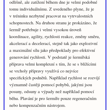
odlišně, ale zatížení během dne je velmi podobné
tomu individuálnímu. Z uvedeného plyne, že je
v tréninku nezbytné pracovat na vytrvalostních
schopnostech. Na druhou stranu je prokázáno, že
šermíř potřebuje i velmi vysokou úroveň
koordinace, agility, rychlosti reakce, změny směru,
akcelerací a decelerací, stejně tak jako explozivní
a maximální sílu jako předpoklady pro efektivní
generování rychlosti. V podstatě je šermířská
příprava velmi komplexní s tím, že se s blížícími
se vrcholy přípravy využívá co nejvíce
specifických podnětů. Například rychlost se rozvíjí
významně častěji pomocí pohybů, jakými jsou
posuny, odsuny a výpady než například pomocí
běhu. Plavání je pro šermíře pouze regeneračním
nebo kompenzačním nástrojem.