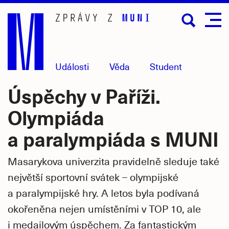
Přejít
na
hlavní
obsah
Události
Věda
Student
Úspěchy v Paříži.
Olympiáda
a paralympiáda s MUNI
Masarykova univerzita pravidelně sleduje také
největší sportovní svátek – olympijské
a paralympijské hry. A letos byla podívaná
okořeněna nejen umístěními v TOP 10, ale
i medailovým úspěchem. Za fantastickým