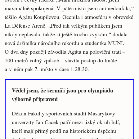
maximálně spokojená. V páté místo jsem ani nedoufala,“
těšilo Agátu Koupilovou. Ocenila i atmosféru v obrovské
La Défense Areně. „Před tak velkým publikem jsem
nikdy neplavala, takže si ještě trochu zvykám,“ dodala
nová držitelka národního rekordu a studentka MUNI.
O dva dny později závodila Agáta na poloviční trati –
100 metrů volný způsob – slavila postup do finále
a v něm pak 7. místo v čase 1:28:30.
Věděl jsem, že šermíři jsou pro olympiádu
výborně připraveni
Děkan Fakulty sportovních studií Masarykovy
univerzity Jan Cacek patří mezi úzký okruh lidí,
kteří mají přímý podíl na historickém úspěchu