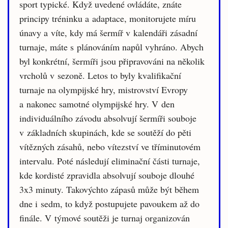
sport typické. Když uvedené ovládáte, znáte
principy tréninku a adaptace, monitorujete míru
únavy a víte, kdy má šermíř v kalendáři zásadní
turnaje, máte s plánováním napůl vyhráno. Abych
byl konkrétní, šermíři jsou připravováni na několik
vrcholů v sezoně. Letos to byly kvalifikační
turnaje na olympijské hry, mistrovství Evropy
a nakonec samotné olympijské hry. V den
individuálního závodu absolvují šermíři souboje
v základních skupinách, kde se soutěží do pěti
vítězných zásahů, nebo vítezství ve tříminutovém
intervalu. Poté následují eliminační části turnaje,
kde kordisté zpravidla absolvují souboje dlouhé
3x3 minuty. Takovýchto zápasů může být během
dne i sedm, to když postupujete pavoukem až do
finále. V týmové soutěži je turnaj organizován