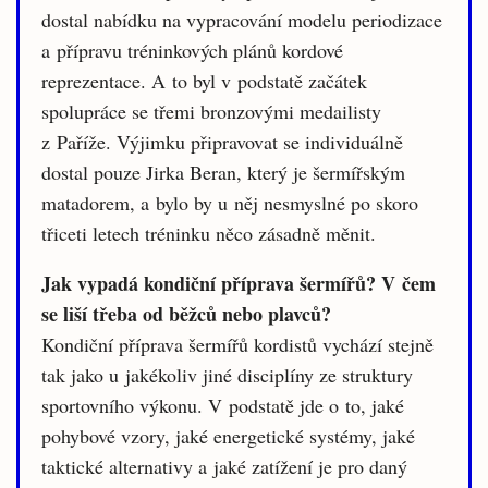
dostal nabídku na vypracování modelu periodizace
a přípravu tréninkových plánů kordové
reprezentace. A to byl v podstatě začátek
spolupráce se třemi bronzovými medailisty
z Paříže. Výjimku připravovat se individuálně
dostal pouze Jirka Beran, který je šermířským
matadorem, a bylo by u něj nesmyslné po skoro
třiceti letech tréninku něco zásadně měnit.
Jak vypadá kondiční příprava šermířů? V čem
se liší třeba od běžců nebo plavců?
Kondiční příprava šermířů kordistů vychází stejně
tak jako u jakékoliv jiné disciplíny ze struktury
sportovního výkonu. V podstatě jde o to, jaké
pohybové vzory, jaké energetické systémy, jaké
taktické alternativy a jaké zatížení je pro daný