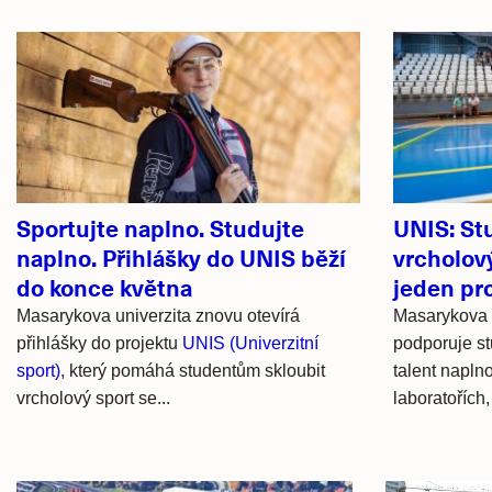
Související
články
Sportujte naplno. Studujte
UNIS: St
naplno. Přihlášky do UNIS běží
vrcholov
do konce května
jeden pr
Masarykova univerzita znovu otevírá
Masarykova 
přihlášky do projektu
UNIS (Univerzitní
podporuje stu
sport)
, který pomáhá studentům skloubit
talent napln
vrcholový sport se...
laboratořích, 
Hlavní