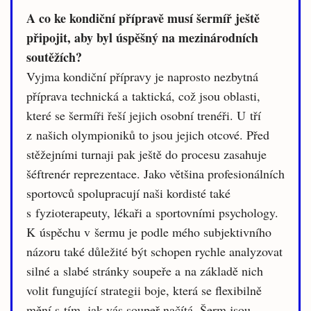
A co ke kondiční přípravě musí šermíř ještě
připojit, aby byl úspěšný na mezinárodních
soutěžích?
Vyjma kondiční přípravy je naprosto nezbytná
příprava technická a taktická, což jsou oblasti,
které se šermíři řeší jejich osobní trenéři. U tří
z našich olympioniků to jsou jejich otcové. Před
stěžejními turnaji pak ještě do procesu zasahuje
šéftrenér reprezentace. Jako většina profesionálních
sportovců spolupracují naši kordisté také
s fyzioterapeuty, lékaři a sportovními psychology.
K úspěchu v šermu je podle mého subjektivního
názoru také důležité být schopen rychle analyzovat
silné a slabé stránky soupeře a na základě nich
volit fungující strategii boje, která se flexibilně
mění s tím, jak vás soupeř načítá. Šerm jsou