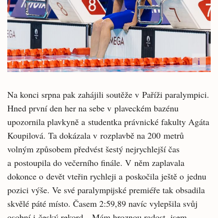
i
Na konci srpna pak zahájili soutěže v Paříži paralympici.
Hned první den her na sebe v plaveckém bazénu
upozornila plavkyně a studentka právnické fakulty Agáta
Koupilová. Ta dokázala v rozplavbě na 200 metrů
volným způsobem předvést šestý nejrychlejší čas
a postoupila do večerního finále. V něm zaplavala
dokonce o devět vteřin rychleji a poskočila ještě o jednu
pozici výše. Ve své paralympijské premiéře tak obsadila
skvělé páté místo. Časem 2:59,89 navíc vylepšila svůj
osobní i český rekord. „Mám hroznou radost, jsem