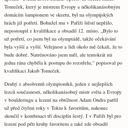
Tomeček, který je mistrem Evropy a několikanásobným
domácím šampionem ve skeetu, byl na olympijských
hrách již potřetí. Bohužel mu v Paříži štěstí nepřálo,
nepostoupil z kvalifikace a obsadil 12. místo. „Bylo to
už potřetí, co jsem byl na olympiádě, takže očekávání
byla vyšší a vyšší. Veřejnost a lidi okolo mě čekali, že to
bude dobré. Natrénováno jsem měl, ale tentokrát mi
jedna rána chyběla k postupu do rozstřelu,“ popisoval po
kvalifikaci Jakub Tomeček.
Druhý z absolventů olympioniků, jeden z nejlepších
lezců současnosti, několikanásobný mistr světa a Evropy
v boulderingu a lezení na obtížnost Adam Ondra patřil
už před čtyřmi roky v Tokiu k favoritům, nakonec
skončil v kombinaci tří disciplín šestý. I v Paříži byl pro
lezení pod pěti kruhy favoritem a také zde obsadil