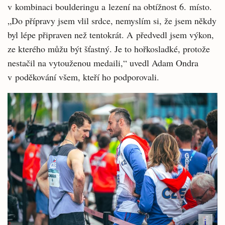
v kombinaci boulderingu a lezení na obtížnost 6. místo.
„Do přípravy jsem vlil srdce, nemyslím si, že jsem někdy
byl lépe připraven než tentokrát. A předvedl jsem výkon,
ze kterého můžu být šťastný. Je to hořkosladké, protože
nestačil na vytouženou medaili,“ uvedl Adam Ondra
v poděkování všem, kteří ho podporovali.
i