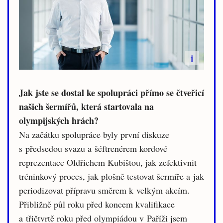
i
Jak jste se dostal ke spolupráci přímo se čtveřicí
našich šermířů, která startovala na
olympijských hrách?
Na začátku spolupráce byly první diskuze
s předsedou svazu a šéftrenérem kordové
reprezentace Oldřichem Kubištou, jak zefektivnit
tréninkový proces, jak plošně testovat šermíře a jak
periodizovat přípravu směrem k velkým akcím.
Přibližně půl roku před koncem kvalifikace
a třičtvrtě roku před olympiádou v Paříži jsem