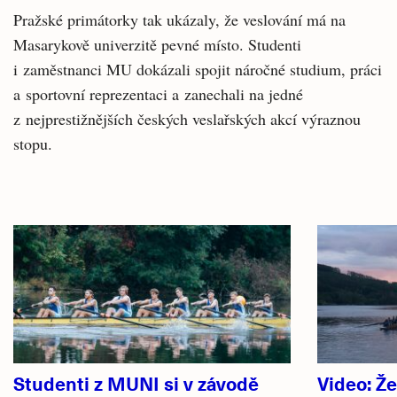
Pražské primátorky tak ukázaly, že veslování má na
Masarykově univerzitě pevné místo. Studenti
i zaměstnanci MU dokázali spojit náročné studium, práci
a sportovní reprezentaci a zanechali na jedné
z nejprestižnějších českých veslařských akcí výraznou
stopu.
Související
články
Studenti z MUNI si v závodě
Video: Ž