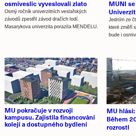
osmiveslic vyveslovali zlato
MUNI se 
Univerzi
Osmý ročník univerzitních veslařských
závodů zpestřil závod dračích lodí.
Jedním ze čt
Masarykova univerzita porazila MENDELU.
které změří s
bude i osmiv
Hlavní
novinky
MU pokračuje v rozvoji
MU hlásí
kampusu. Zajistila financování
Během 20
kolejí a dostupného bydlení
rozrostl