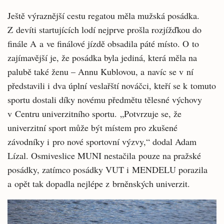
Ještě výraznější cestu regatou měla mužská posádka.
Z devíti startujících lodí nejprve prošla rozjížďkou do
finále A a ve finálové jízdě obsadila páté místo. O to
zajímavější je, že posádka byla jediná, která měla na
palubě také ženu – Annu Kublovou, a navíc se v ní
představili i dva úplní veslařští nováčci, kteří se k tomuto
sportu dostali díky novému předmětu tělesné výchovy
v Centru univerzitního sportu. „Potvrzuje se, že
univerzitní sport může být místem pro zkušené
závodníky i pro nové sportovní výzvy,“ dodal Adam
Lízal. Osmiveslice MUNI nestačila pouze na pražské
posádky, zatímco posádky VUT i MENDELU porazila
a opět tak dopadla nejlépe z brněnských univerzit.