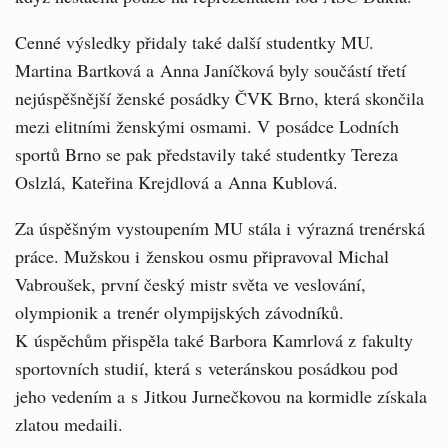
Cenné výsledky přidaly také další studentky MU.
Martina Bartková a Anna Janíčková byly součástí třetí
nejúspěšnější ženské posádky ČVK Brno, která skončila
mezi elitními ženskými osmami. V posádce Lodních
sportů Brno se pak představily také studentky Tereza
Oslzlá, Kateřina Krejdlová a Anna Kublová.
Za úspěšným vystoupením MU stála i výrazná trenérská
práce. Mužskou i ženskou osmu připravoval Michal
Vabroušek, první český mistr světa ve veslování,
olympionik a trenér olympijských závodníků.
K úspěchům přispěla také Barbora Kamrlová z fakulty
sportovních studií, která s veteránskou posádkou pod
jeho vedením a s Jitkou Jurnečkovou na kormidle získala
zlatou medaili.