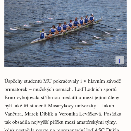
i
Úspěchy studentů MU pokračovaly i v hlavním závodě
primátorek – mužských osmách. Loď Lodních sportů
Brno vybojovala stříbrnou medaili a mezi jejími členy
byli také tři studenti Masarykovy univerzity – Jakub
Vančura, Marek Diblík a Veronika Levíčková. Posádka
tak obsadila nejvyšší příčku mezi amatérskými týmy,
když nestačila pouze na reprezentační loď ASC Dukla.