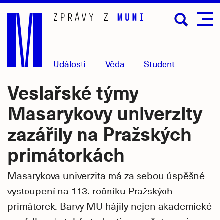
Přejít
na
hlavní
obsah
Události
Věda
Student
Veslařské týmy
Masarykovy univerzity
zazářily na Pražských
primátorkách
Masarykova univerzita má za sebou úspěšné
vystoupení na 113. ročníku Pražských
primátorek. Barvy MU hájily nejen akademické