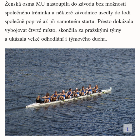
Ženská osma MU nastoupila do závodu bez možnosti
společného tréninku a některé závodnice usedly do lodi
společně poprvé až při samotném startu. Přesto dokázala
vybojovat čtvrté místo, skončila za pražskými týmy
a ukázala velké odhodlání i týmového ducha.
i