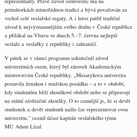
reprezentanty. Právě závod osmiveslic má na
primátorkách mimořádnou tradici a bývá považován za
vrchol celé veslařské regaty. A i letos patřil tradiční
závod k nejvýznamnějším svého druhu v České republice
a přilákal na Vltavu ve dnech 5.–7. června nejlepší
veslaře a veslařky z republiky i zahraničí.
V pátek se v rámci programu uskutečnil závod
univerzitních osem, který byl zároveň Akademickým
mistrovstvím České republiky. „Masarykova univerzita
postavila ženskou i mužskou posádku – a to v období,
kdy studentům běží zkouškové období nebo se připravují
na státní závěrečné zkoušky. O to cennější je, že si devět
studentek a devět studentů našlo čas reprezentovat svou
univerzitu,“ ocenil účast kapitán veslařského týmu
MU Adam Lízal.