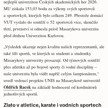
nejlepší univerzitou Českých akademických her 2026.
MU získala 153,03 bodu za výkony svých sportovců
a sportovkyň, kterých bylo celkem 249. Přestože domácí
VUT vyslalo do soutěží o 52 sportovců více, skončilo
třetí, prvenství si odnesla právě Masarykova univerzita
před druhou Univerzitou Karlovou.
„Výsledek ukazuje nejen kvalitu našich reprezentantů, ale
také šíři sportů, ve kterých se studenti a studentky
Masarykovy univerzity prosazují. Od týmových soutěží
přes atletiku až po bojové sporty či vodní disciplíny –
naše univerzita byla vidět napříč celým šampionátem,“
uvedl vedoucí projektu UNIS na Masarykově univerzitě
Oldřich Racek
na základě hodnocení od kordinátorů
jednotlivých sportů.
Zlato v atletice, karate i vodních sportech