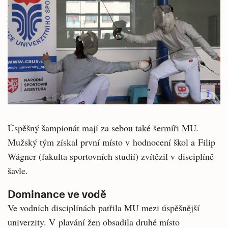
i
Úspěšný šampionát mají za sebou také šermíři MU.
Mužský tým získal první místo v hodnocení škol a Filip
Wágner (fakulta sportovních studií) zvítězil v disciplíně
šavle.
Dominance ve vodě
Ve vodních disciplínách patřila MU mezi úspěšnější
univerzity. V plavání žen obsadila druhé místo