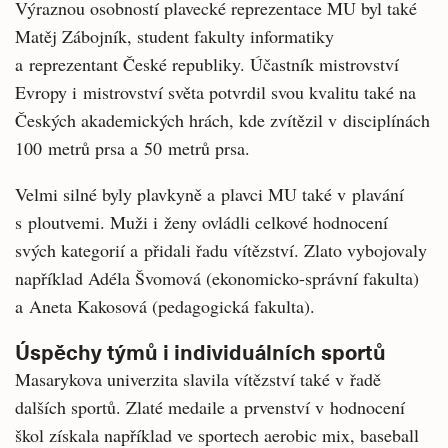
Výraznou osobností plavecké reprezentace MU byl také
Matěj Zábojník, student fakulty informatiky
a reprezentant České republiky. Účastník mistrovství
Evropy i mistrovství světa potvrdil svou kvalitu také na
Českých akademických hrách, kde zvítězil v disciplínách
100 metrů prsa a 50 metrů prsa.
Velmi silné byly plavkyně a plavci MU také v plavání
s ploutvemi. Muži i ženy ovládli celkové hodnocení
svých kategorií a přidali řadu vítězství. Zlato vybojovaly
například Adéla Švomová (ekonomicko-správní fakulta)
a Aneta Kakosová (pedagogická fakulta).
Úspěchy týmů i individuálních sportů
Masarykova univerzita slavila vítězství také v řadě
dalších sportů. Zlaté medaile a prvenství v hodnocení
škol získala například ve sportech aerobic mix, baseball