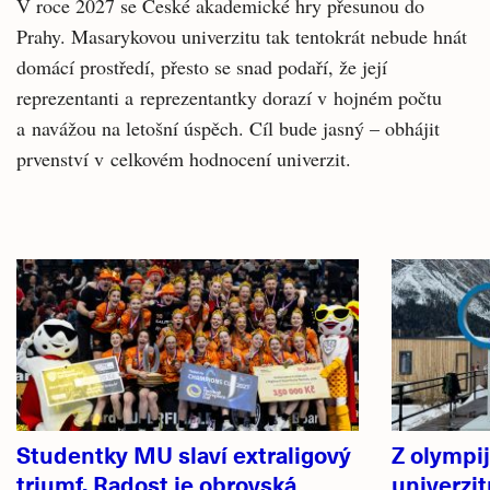
V roce 2027 se České akademické hry přesunou do
Prahy. Masarykovou univerzitu tak tentokrát nebude hnát
domácí prostředí, přesto se snad podaří, že její
reprezentanti a reprezentantky dorazí v hojném počtu
a navážou na letošní úspěch. Cíl bude jasný – obhájit
prvenství v celkovém hodnocení univerzit.
Související
články
Studentky MU slaví extraligový
Z olympi
triumf. Radost je obrovská
univerzi