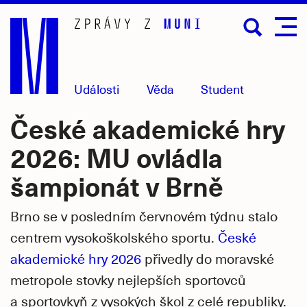
Přejít
na
hlavní
obsah
Události
Věda
Student
České akademické hry
2026: MU ovládla
šampionát v Brně
Brno se v posledním červnovém týdnu stalo
centrem vysokoškolského sportu.
České
akademické hry 2026
přivedly do moravské
metropole stovky nejlepších sportovců
a sportovkyň z vysokých škol z celé republiky.