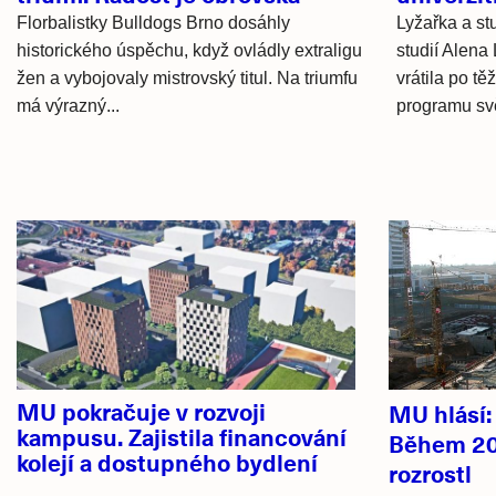
Florbalistky Bulldogs Brno dosáhly
Lyžařka a st
historického úspěchu, když ovládly extraligu
studií Alena
žen a vybojovaly mistrovský titul. Na triumfu
vrátila po t
má výrazný...
programu svě
Hlavní
novinky
MU pokračuje v rozvoji
MU hlásí
kampusu. Zajistila financování
Během 20
kolejí a dostupného bydlení
rozrostl