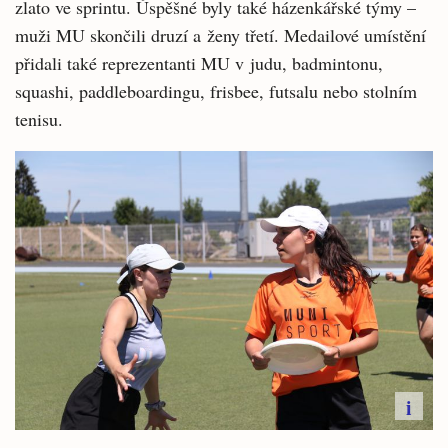
zlato ve sprintu. Úspěšné byly také házenkářské týmy –
muži MU skončili druzí a ženy třetí. Medailové umístění
přidali také reprezentanti MU v judu, badmintonu,
squashi, paddleboardingu, frisbee, futsalu nebo stolním
tenisu.
i