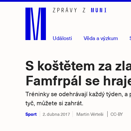
Přejít
na
hlavní
obsah
Události
Věda
a výzkum
S koštětem za zl
Famfrpál se hraje
Tréninky se odehrávají každý týden, a
tyč, můžete si zahrát.
Sport
2. dubna 2017
Martin Vérteši
CC-BY