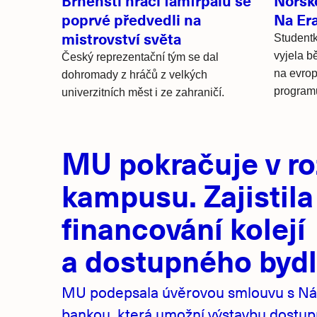
Brněnští hráči famfrpálu se
Norsko
poprvé předvedli na
Na Era
mistrovství světa
Student
vyjela b
Český reprezentační tým se dal
na evrop
dohromady z hráčů z velkých
programu
univerzitních měst i ze zahraničí.
Hlavní
MU pokračuje v ro
novinky
kampusu. Zajistila
financování kolejí
a dostupného bydl
MU podepsala úvěrovou smlouvu s Ná
bankou, která umožní výstavbu dostu