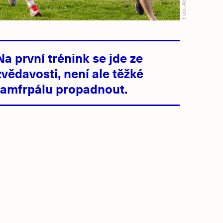
Foto:
Na první trénink se jde ze
zvědavosti, není ale těžké
famfrpálu propadnout.