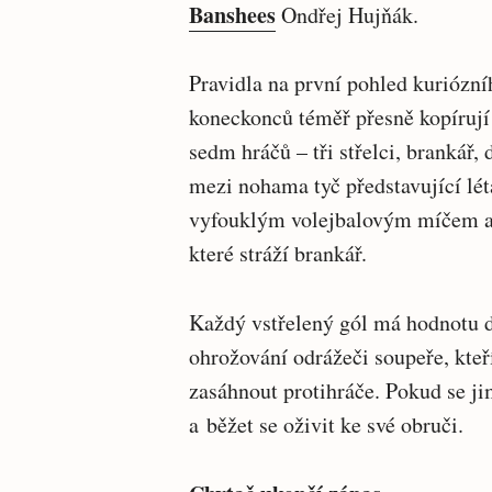
Banshees
Ondřej Hujňák.
Pravidla na první pohled kuriózní
koneckonců téměř přesně kopírují
sedm hráčů – tři střelci, brankář
mezi nohama tyč představující létaj
vyfouklým volejbalovým míčem a m
které stráží brankář.
Každý vstřelený gól má hodnotu d
ohrožování odrážeči soupeře, kteří
zasáhnout protihráče. Pokud se ji
a běžet se oživit ke své obruči.