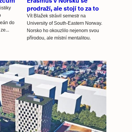
ožcům
Erasmus v Norsku se
prodraží, ale stojí to za to
istiky
o
Vít Blažek strávil semestr na
ceán do
University of South-Eastern Norway.
ze...
Norsko ho okouzlilo nejenom svou
přírodou, ale místní mentalitou.