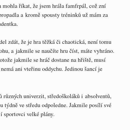
h mohla říkat, že jsem hrála famfrpál, což zní
 propadla a kromě spousty tréninků už mám za
udentka.
el zdát, že je hra těžká či chaotická, není tomu
ohu, a jakmile se naučíte hru číst, máte vyhráno.
otože jakmile se hráč dostane na hřiště, musí
a nemá ani vteřinu oddychu. Jedinou šancí je
 různých univerzit, středoškoláků i absolventů,
 týdně ve středu odpoledne. Jakmile posílí své
í sportovci velké plány.