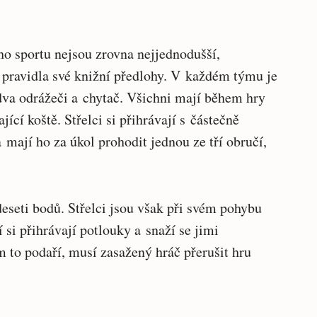
ho sportu nejsou zrovna nejjednodušší,
 pravidla své knižní předlohy. V každém týmu je
, dva odrážeči a chytač. Všichni mají během hry
ící koště. Střelci si přihrávají s částečně
ají ho za úkol prohodit jednou ze tří obručí,
eseti bodů. Střelci jsou však při svém pohybu
 si přihrávají potlouky a snaží se jimi
m to podaří, musí zasažený hráč přerušit hru