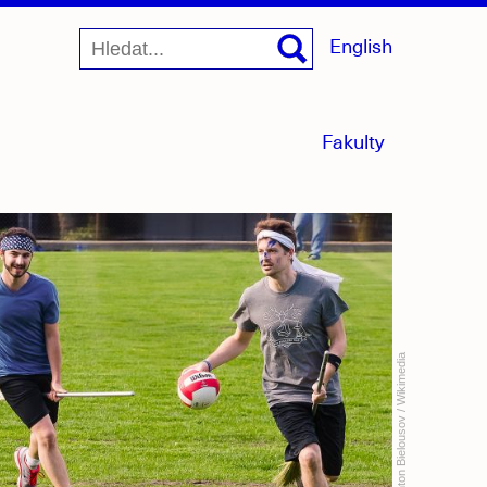
English
menu
Fakulty
sbaleno
Anton Bielousov / Wikimedia