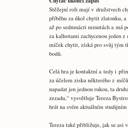
Chytač ukončí zápas
Stěžejní roli mají v družstvech c
příběhu za úkol chytit zlatonku, a
až po sedmnácti minutách a má p
za kalhotami zachycenou jeden z 
míček chytit, získá pro svůj tým t
bodů.
Celá hra je kontaktní a tedy i p
za účelem zisku některého z míčů
napadat jen jednou rukou, ta druh
zezadu,“ vysvětluje Tereza Bystro
hrát na svém aktuálním studijním
Tereza také přibližuje, jak se asi