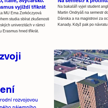
, Itálie, Švýcarsko.
Na semestr k protin
smus vyjíždí třikrát
Na bakaláři vyjel student angl
Martin Ondryáš na semestr d
ka MU Ema Zorkóczyová
Dánska a na magistrovi za o
ěhem studia sbírat zkušenosti
Kanady. Když pak po návratu 
ských univerzitách v rámci
 Erasmus hned třikrát.
zvoji
ení
rodní rozvojovou
pného nájemního