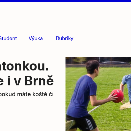
Student
Výuka
Rubriky
menu
sbaleno
atonkou.
 i v Brně
 pokud máte koště či