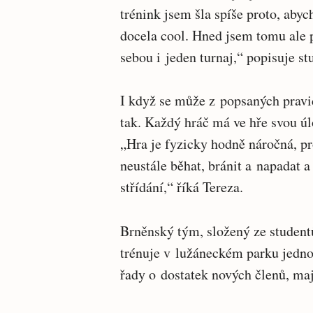
trénink jsem šla spíše proto, abyc
docela cool. Hned jsem tomu ale
sebou i jeden turnaj,“ popisuje st
I když se může z popsaných pravid
tak. Každý hráč má ve hře svou úl
„Hra je fyzicky hodně náročná, pr
neustále běhat, bránit a napadat 
střídání,“ říká Tereza.
Brněnský tým, složený ze studentů
trénuje v lužáneckém parku jednou
řady o dostatek nových členů, maj