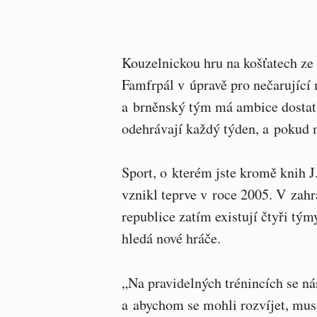
Kouzelnickou hru na košťatech ze 
Famfrpál v úpravě pro nečarující
a brněnský tým má ambice dostat 
odehrávají každý týden, a pokud m
Sport, o kterém jste kromě knih J.
vznikl teprve v roce 2005. V zahr
republice zatím existují čtyři tým
hledá nové hráče.
„Na pravidelných trénincích se ná
a abychom se mohli rozvíjet, musí