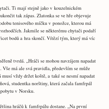
hytači. Ti mají stejně jako v kouzelnickém
 ukončit tak zápas. Zlatonka se ve hře objevuje
odobu tenisového míčku v ponožce, kterou má
rozhodčích. Jakmile se některému chytači podaří
řicet bodů a hra skončí. Vítězí tým, který má víc
řiměřeně tvrdá. „Hráči se mohou navzájem napadat
. Vše má ale svá pravidla, především se může
á musí vždy držet koště, a také se nesmí napadat
ňová, studentka norštiny, která začala famfrpál
 pobytu v Norsku.
 většina hráčů k famfrpálu dostane. „Na první