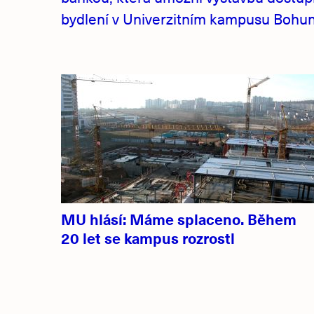
bydlení v Univerzitním kampusu Bohuni
MU hlásí: Máme splaceno. Během
20 let se kampus rozrostl