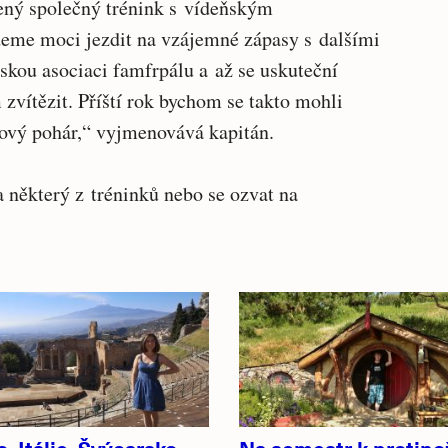
ný společný trénink s vídeňským
eme moci jezdit na vzájemné zápasy s dalšími
skou asociaci famfrpálu a až se uskuteční
zvítězit. Příští rok bychom se takto mohli
lový pohár,“ vyjmenovává kapitán.
 na některý z tréninků nebo se ozvat na