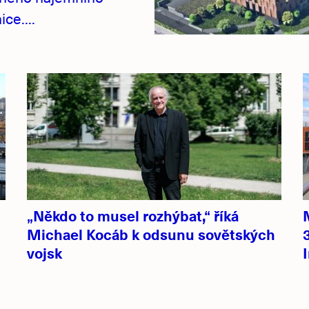
ce....
„Někdo to musel rozhýbat,“ říká
Michael Kocáb k odsunu sovětských
vojsk