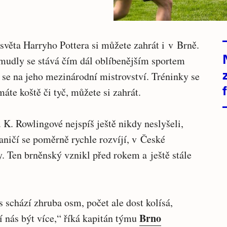
světa Harryho Pottera si můžete zahrát i v Brně.
 mudly se stává čím dál oblíbenějším sportem
se na jeho mezinárodní mistrovství. Tréninky se
áte koště či tyč, můžete si zahrát.
 K. Rowlingové nejspíš ještě nikdy neslyšeli,
aničí se poměrně rychle rozvíjí, v České
y. Ten brněnský vznikl před rokem a ještě stále
s schází zhruba osm, počet ale dost kolísá,
Brno
 nás být více,“ říká kapitán týmu