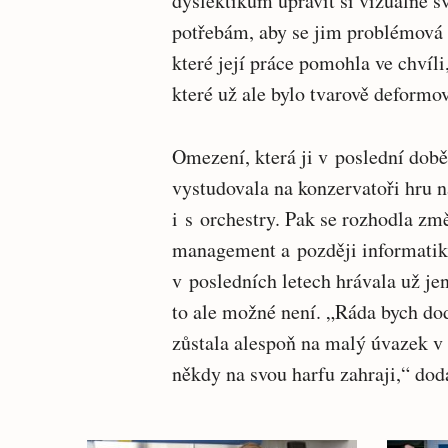
dyslektikům upravit si vizuálně sv
potřebám, aby se jim problémová mí
které její práce pomohla ve chvíl
které už ale bylo tvarově deformo
Omezení, která ji v poslední době 
vystudovala na konzervatoři hru n
i s orchestry. Pak se rozhodla z
management a později informatiku
v posledních letech hrávala už j
to ale možné není. „Ráda bych do
zůstala alespoň na malý úvazek v 
někdy na svou harfu zahraji,“ dod