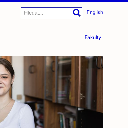
English
menu
Fakulty
sbaleno