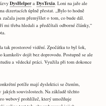
DysHelper
DysTexia
názvy
a
. Loni na jaře ale
na dizertacích úplně přestat. „Bylo to hodně
a začala jsem přemýšlet o tom, co bude dál.
í mi třeba hledali a předčítali odborné články,“
ta.
ila tak prostorové vidění. Zpočátku to byl šok,
o kamkoliv dojít bez doprovodu. Postupně se ale
 studiu a vědecké práci. Využila při tom dokonce
onkrétní potíže mají dyslektici se čtením,
v jakých souvislostech. Na základě těchto
 pro webový prohlížeč, který umožňuje