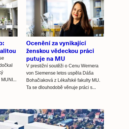
b:
Ocenění za vynikající
alitou
ženskou vědeckou práci
putuje na MU
se
dočkal
V prestižní soutěži o Cenu Wernera
ký
von Siemense letos uspěla Dáša
 MUNI...
Bohačiaková z Lékařské fakulty MU.
Ta se dlouhodobě věnuje práci s...