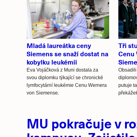
Související
články
Mladá laureátka ceny
Tři st
Siemens se snaží dostat na
Cenu 
kobylku leukémii
Siem
Eva Vojáčková z Muni dostala za
Obsadili 
svou diplomku týkající se chronické
diplomov
lymfocytární leukémie Cenu Wernera
putuje t
von Siemense.
překáže
Hlavní
MU pokračuje v ro
novinky