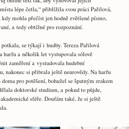
ůj online text tak, aby vyhovoval jejich
sta lépe četla,“ přiblížila svou práci Pařilová,
i, kdy mohla přečíst jen hodně zvětšené písmo,
vané, a tedy obtížné pro rozpoznání.
potkala, se týkají i hudby. Tereza Pařilová
a harfu a několik let vystupovala sólově
měnit zaměření a vystudovala hudební
, nakonec si přibrala ještě neurovědy. Na harfu
en doma pro potěšení, bohužel se špatným zrakem
dělala doktorské studium, a pokud to půjde,
akademické sféře. Doufám také, že si ještě
ala.