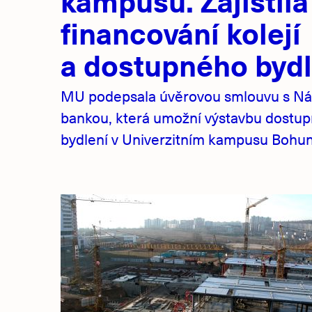
kampusu. Zajistila
financování kolejí
a dostupného bydl
MU podepsala úvěrovou smlouvu s Ná
bankou, která umožní výstavbu dostu
bydlení v Univerzitním kampusu Bohuni