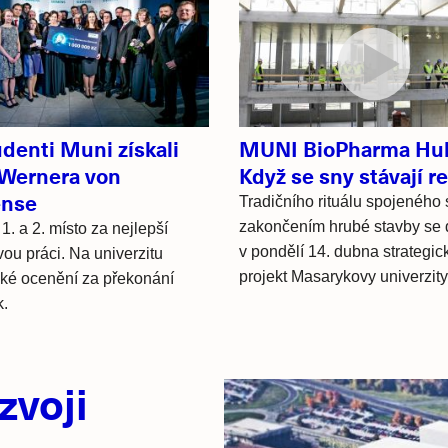
udenti Muni získali
MUNI BioPharma Hu
Wernera von
Když se sny stávají re
ense
Tradičního rituálu spojeného 
zakončením hrubé stavby se 
1. a 2. místo za nejlepší
v pondělí 14. dubna strategic
ou práci. Na univerzitu
projekt Masarykovy univerzity
aké ocenění za překonání
k.
zvoji