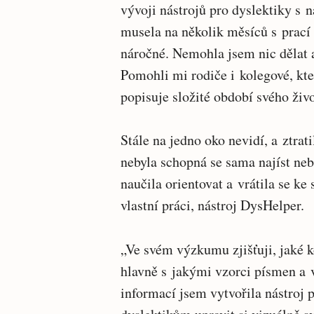
vývoji nástrojů pro dyslektiky s 
musela na několik měsíců s prací 
náročné. Nemohla jsem nic dělat 
Pomohli mi rodiče i kolegové, kteř
popisuje složité období svého živo
Stále na jedno oko nevidí, a ztrat
nebyla schopná se sama najíst neb
naučila orientovat a vrátila se ke
vlastní práci, nástroj DysHelper.
„Ve svém výzkumu zjišťuji, jaké k
hlavně s jakými vzorci písmen a 
informací jsem vytvořila nástroj