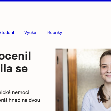
Student
Výuka
Rubriky
menu
sbaleno
ocenil
la se
onické nemoci
torát hned na dvou