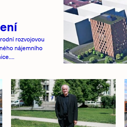
ení
rodní rozvojovou
pného nájemního
ce....