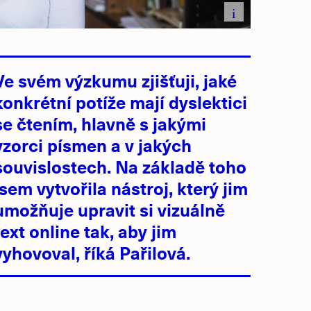
i
Ve svém výzkumu zjišťuji, jaké
konkrétní potíže mají dyslektici
se čtením, hlavně s jakými
vzorci písmen a v jakých
souvislostech. Na základě toho
jsem vytvořila nástroj, který jim
umožňuje upravit si vizuálně
text online tak, aby jim
vyhovoval, říká Pařilová.