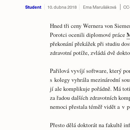
Student
10. dubna 2018
Ema Marušáková
CC
Hned tři ceny Wernera von Siemens
M
Porotci ocenili diplomové práce
překonání překážek při studiu dos
zdravotní potíže, zvládá dvě dokto
Pařilová vyvíjí software, který 
s kolegy vyhrála mezinárodní sout
jí ale komplikuje pořádně. Má totiž
za řadou dalších zdravotních komp
nemoci přestala téměř vidět a v p
Přesto dělá doktorát na fakultě in