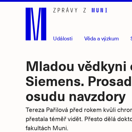
Přejít
na
hlavní
obsah
Události
Věda
a výzkum
Mladou vědkyni 
Siemens. Prosadi
osudu navzdory
Tereza Pařilová před rokem kvůli chr
přestala téměř vidět. Přesto dělá dok
fakultách Muni.