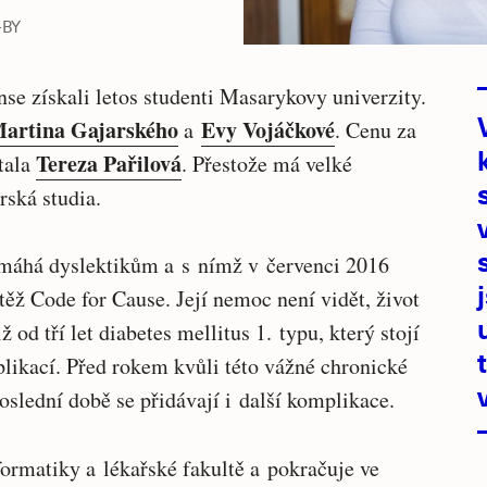
-BY
e získali letos studenti Masarykovy univerzity.
artina Gajarského
Evy Vojáčkové
a
. Cenu za
Tereza Pařilová
tala
. Přestože má velké
rská studia.
pomáhá dyslektikům a s nímž v červenci 2016
ěž Code for Cause. Její nemoc není vidět, život
 od tří let diabetes mellitus 1. typu, který stojí
likací. Před rokem kvůli této vážné chronické
oslední době se přidávají i další komplikace.
formatiky a lékařské fakultě a pokračuje ve