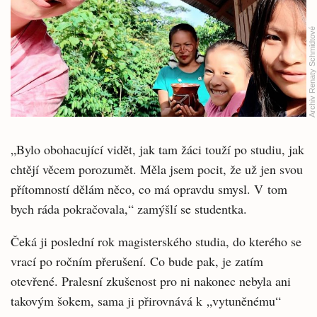
Archiv Renaty Schmidtové
„Bylo obohacující vidět, jak tam žáci touží po studiu, jak
chtějí věcem porozumět. Měla jsem pocit, že už jen svou
přítomností dělám něco, co má opravdu smysl. V tom
bych ráda pokračovala,“ zamýšlí se studentka.
Čeká ji poslední rok magisterského studia, do kterého se
vrací po ročním přerušení. Co bude pak, je zatím
otevřené. Pralesní zkušenost pro ni nakonec nebyla ani
takovým šokem, sama ji přirovnává k „vytuněnému“