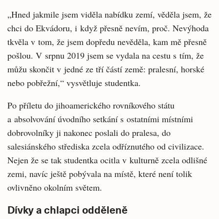
„Hned jakmile jsem viděla nabídku zemí, věděla jsem, že
chci do Ekvádoru, i když přesně nevím, proč. Nevýhoda
tkvěla v tom, že jsem dopředu nevěděla, kam mě přesně
pošlou. V srpnu 2019 jsem se vydala na cestu s tím, že
můžu skončit v jedné ze tří částí země: pralesní, horské
nebo pobřežní,“ vysvětluje studentka.
Po příletu do jihoamerického rovníkového státu
a absolvování úvodního setkání s ostatními místními
dobrovolníky ji nakonec poslali do pralesa, do
salesiánského střediska zcela odříznutého od civilizace.
Nejen že se tak studentka ocitla v kulturně zcela odlišné
zemi, navíc ještě pobývala na místě, které není tolik
ovlivněno okolním světem.
Dívky a chlapci odděleně