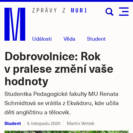
Přejít
na
hlavní
obsah
Události
Věda
Student
Dobrovolnice: Rok
v pralese změní vaše
hodnoty
Studentka Pedagogické fakulty MU Renata
Schmidtová se vrátila z Ekvádoru, kde učila
děti angličtinu a tělocvik.
Student
5. listopadu 2020
Martin Vérteši