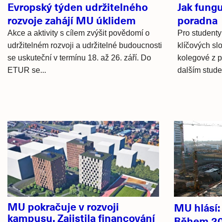
Evropský týden udržitelného
Jak fung
rozvoje zahájí MU úklidem
poradna
Akce a aktivity s cílem zvýšit povědomí o
Pro studenty
udržitelném rozvoji a udržitelné budoucnosti
klíčových sl
se uskuteční v termínu 18. až 26. září. Do
kolegové z p
ETUR se...
dalším stude
Hlavní
novinky
MU pokračuje v rozvoji
MU hlásí
kampusu. Zajistila financování
Během 20