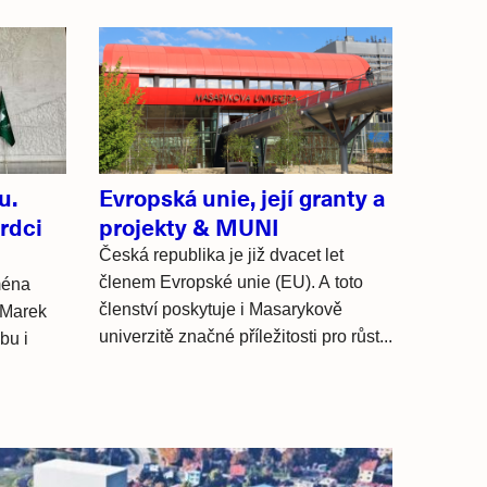
u.
Evropská unie, její granty a
rdci
projekty & MUNI
Česká republika je již dvacet let
členem Evropské unie (EU). A toto
ména
členství poskytuje i Masarykově
 Marek
univerzitě značné příležitosti pro růst...
bu i