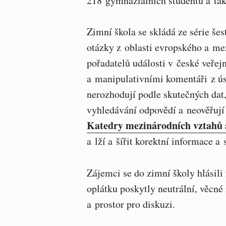
218 gymnaziálních studentů a tak
Zimní škola se skládá ze série še
otázky z oblasti evropského a me
pořadatelů události v české veře
a manipulativními komentáři z úst
nerozhodují podle skutečných dat, 
vyhledávání odpovědí a neověřují s
Katedry mezinárodních vztahů 
a lží a šířit korektní informace a 
Zájemci se do zimní školy hlásil
oplátku poskytly neutrální, věcné
a prostor pro diskuzi.