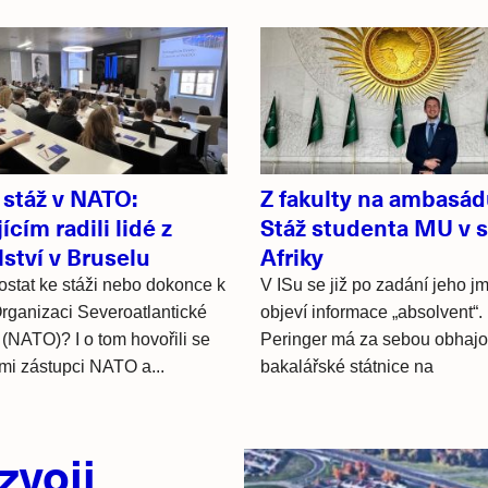
 stáž v NATO:
Z fakulty na ambasád
ícím radili lidé z
Stáž studenta MU v s
lství v Bruselu
Afriky
ostat ke stáži nebo dokonce k
V ISu se již po zadání jeho j
Organizaci Severoatlantické
objeví informace „absolvent“.
(NATO)? I o tom hovořili se
Peringer má za sebou obhajo
ími zástupci NATO a...
bakalářské státnice na
zvoji