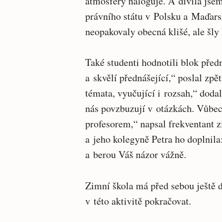
atmosféry naloguje. A divila jsem
právního státu v Polsku a Maďarsk
neopakovaly obecná klišé, ale šly 
Také studenti hodnotili blok před
a skvělí přednášející,“ poslal zp
témata, vyučující i rozsah,“ dodal
nás povzbuzují v otázkách. Vůbe
profesorem,“ napsal frekventant 
a jeho kolegyně Petra ho doplnila
a berou Váš názor vážně.
Zimní škola má před sebou ještě d
v této aktivitě pokračovat.