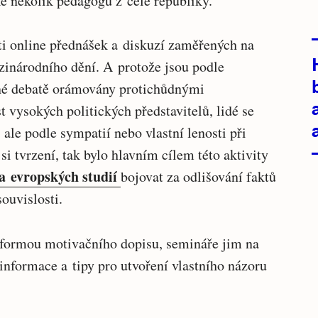
é několik pedagogů z celé republiky.
sti online přednášek a diskuzí zaměřených na
zinárodního dění. A protože jsou podle
jné debatě orámovány protichůdnými
 vysokých politických představitelů, lidé se
ale podle sympatií nebo vlastní lenosti při
i tvrzení, tak bylo hlavním cílem této aktivity
a evropských studií
bojovat za odlišování faktů
souvislosti.
i formou motivačního dopisu, semináře jim na
 informace a tipy pro utvoření vlastního názoru