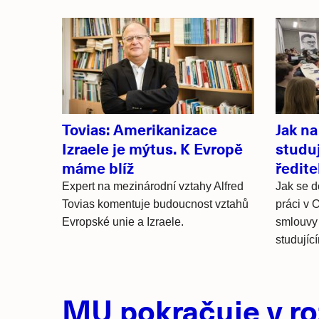
Související
články
Tovias: Amerikanizace
Jak na
Izraele je mýtus. K Evropě
studuj
máme blíž
ředite
Expert na mezinárodní vztahy Alfred
Jak se d
Tovias komentuje budoucnost vztahů
práci v 
Evropské unie a Izraele.
smlouvy 
studujíc
Hlavní
MU pokračuje v ro
novinky