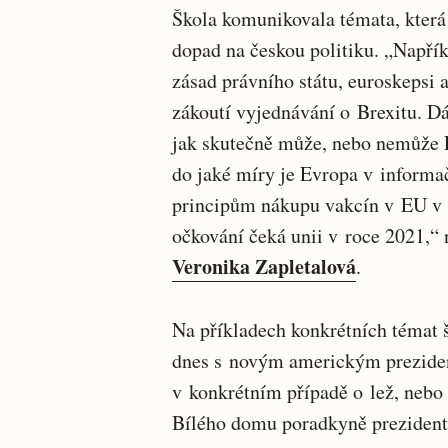
Škola komunikovala témata, která
dopad na českou politiku. „Napří
zásad právního státu, euroskepsi 
zákoutí vyjednávání o Brexitu. Dá
jak skutečně může, nebo nemůže 
do jaké míry je Evropa v inform
principům nákupu vakcín v EU v
očkování čeká unii v roce 2021,“ 
Veronika Zapletalová
.
Na příkladech konkrétních témat š
dnes s novým americkým preziden
v konkrétním případě o lež, nebo 
Bílého domu poradkyně preziden