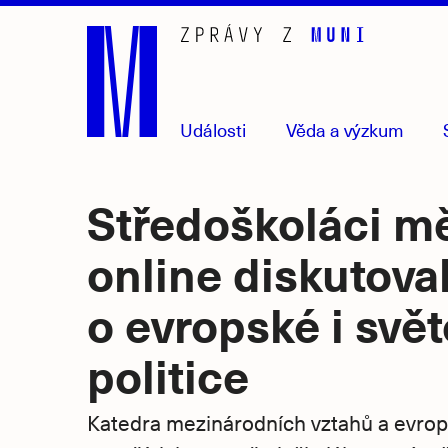
Přejít
na
hlavní
obsah
Události
Věda
a výzkum
Středoškoláci m
online diskutoval
o evropské i svě
politice
Katedra mezinárodních vztahů a evrop