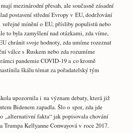
 mají mezinárodní přesah, ale současně zásadní
klad postavení střední Evropy v EU, dodržování
a veřejné mínění o EU, přísliby populistů nebo
le to byla zamyšlení nad otázkami, zda víme,
EU chránit svoje hodnoty, zda umíme rozeznat
ační válce s Ruskem nebo zda rozumíme
 rámci pandemie COVID-19 a co kromě
nastínila škálu témat za pořadatelský tým
kola upozornila i na význam debaty, která již
tem Bidenem zapadla. Šlo o spor, zda jde
o „alternativní fakta“ jak popisovala chování
ta Trumpa Kellyanne Conwayová v roce 2017.