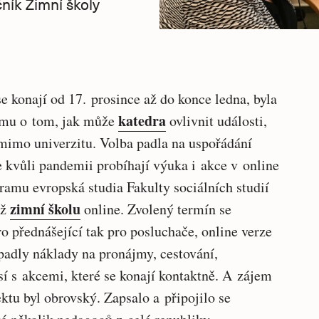
ník Zimní školy
e konají od 17. prosince až do konce ledna, byla
katedra
týmu o tom, jak může
ovlivnit události,
jí mimo univerzitu. Volba padla na uspořádání
e kvůli pandemii probíhají výuka i akce v online
gramu evropská studia Fakulty sociálních studií
zimní školu
iž
online. Zvolený termín se
ro přednášející tak pro posluchače, online verze
dpadly náklady na pronájmy, cestování,
isí s akcemi, které se konají kontaktně. A zájem
ektu byl obrovský. Zapsalo a připojilo se