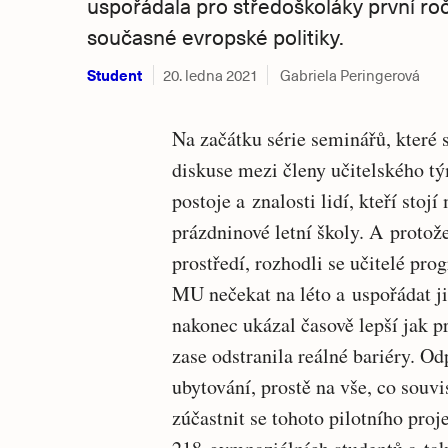
uspořádala pro středoškoláky první roč
současné evropské politiky.
Student
20. ledna 2021
Gabriela Peringerová
Na začátku série seminářů, které s
diskuse mezi členy učitelského 
postoje a znalosti lidí, kteří sto
prázdninové letní školy. A protož
prostředí, rozhodli se učitelé pro
MU nečekat na léto a uspořádat j
nakonec ukázal časově lepší jak p
zase odstranila reálné bariéry. O
ubytování, prostě na vše, co souv
zúčastnit se tohoto pilotního proj