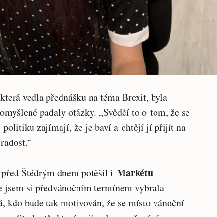
 která vedla přednášku na téma Brexit, byla
romyšlené padaly otázky. „Svědčí to o tom, že se
olitiku zajímají, že je baví a chtějí jí přijít na
 radost.“
Markétu
 před Štědrým dnem potěšil i
 že jsem si předvánočním termínem vybrala
á, kdo bude tak motivován, že se místo vánoční