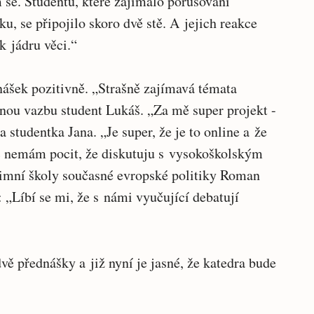
 se. Studentů, které zajímalo porušování
u, se připojilo skoro dvě stě. A jejich reakce
k jádru věci.“
nášek pozitivně. „Strašně zajímavá témata
ětnou vazbu student Lukáš. „Za mě super projekt -
a studentka Jana. „Je super, že je to online a že
c nemám pocit, že diskutuju s vysokoškolským
zimní školy současné evropské politiky Roman
: „Líbí se mi, že s námi vyučující debatují
vě přednášky a již nyní je jasné, že katedra bude