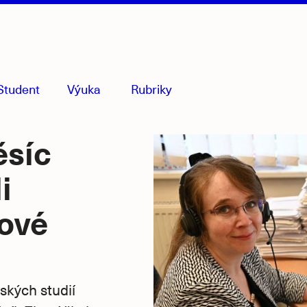
Student
Výuka
Rubriky
menu
sbaleno
ěsíc
i
tové
ských studií