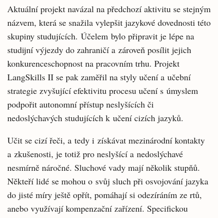
Aktuální projekt navázal na předchozí aktivitu se stejným
názvem, která se snažila vylepšit jazykové dovednosti této
skupiny studujících. Účelem bylo připravit je lépe na
studijní výjezdy do zahraničí a zároveň posílit jejich
konkurenceschopnost na pracovním trhu. Projekt
LangSkills II se pak zaměřil na styly učení a učební
strategie zvyšující efektivitu procesu učení s úmyslem
podpořit autonomní přístup neslyšících či
nedoslýchavých studujících k učení cizích jazyků.
Učit se cizí řeči, a tedy i získávat mezinárodní kontakty
a zkušenosti, je totiž pro neslyšící a nedoslýchavé
nesmírně náročné. Sluchové vady mají několik stupňů.
Někteří lidé se mohou o svůj sluch při osvojování jazyka
do jisté míry ještě opřít, pomáhají si odezíráním ze rtů,
anebo využívají kompenzační zařízení. Specifickou