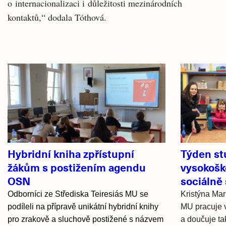
o internacionalizaci i důležitosti mezinárodních
kontaktů,“ dodala Tóthová.
Související
články
Hybridní kniha zpřístupní
Týden st
žákům s postižením agendu
vysokošk
OSN
sociálně
Odborníci ze Střediska Teiresiás MU se
Kristýna Mar
podíleli na přípravě unikátní hybridní knihy
MU pracuje v
pro zrakově a sluchově postižené s názvem
a doučuje ta