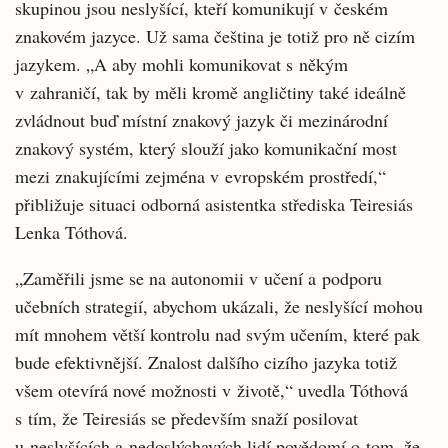
skupinou jsou neslyšící, kteří komunikují v českém
znakovém jazyce. Už sama čeština je totiž pro ně cizím
jazykem. „A aby mohli komunikovat s někým
v zahraničí, tak by měli kromě angličtiny také ideálně
zvládnout buď místní znakový jazyk či mezinárodní
znakový systém, který slouží jako komunikační most
mezi znakujícími zejména v evropském prostředí,“
přibližuje situaci odborná asistentka střediska Teiresiás
Lenka Tóthová.
„Zaměřili jsme se na autonomii v učení a podporu
učebních strategií, abychom ukázali, že neslyšící mohou
mít mnohem větší kontrolu nad svým učením, které pak
bude efektivnější. Znalost dalšího cizího jazyka totiž
všem otevírá nové možnosti v životě,“ uvedla Tóthová
s tím, že Teiresiás se především snaží posilovat
u neslyšících a nedoslýchavých lidí povědomí o tom, že