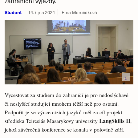
zahraniční výjezdy.
Student
14. října 2024
Ema Marušáková
i
Vycestovat za studiem do zahraničí je pro nedoslýchavé
či neslyšící studující mnohem těžší než pro ostatní.
Podpořit je ve výuce cizích jazyků měl za cíl projekt
LangSkills II
střediska Teiresiás Masarykovy univerzity
,
jehož závěrečná konference se konala v polovině září.