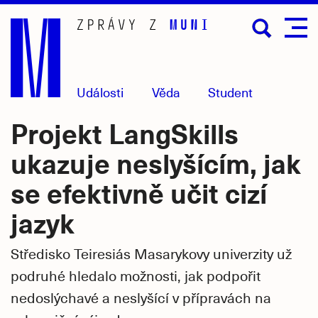
Přejít
na
hlavní
obsah
Události
Věda
Student
Projekt LangSkills
ukazuje neslyšícím, jak
se efektivně učit cizí
jazyk
Středisko Teiresiás Masarykovy univerzity už
podruhé hledalo možnosti, jak podpořit
nedoslýchavé a neslyšící v přípravách na