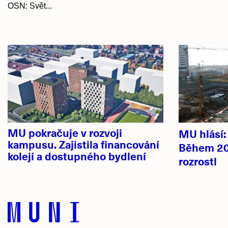
OSN: Svět...
Hlavní
novinky
MU pokračuje v rozvoji
MU hlásí
kampusu. Zajistila financování
Během 20
kolejí a dostupného bydlení
rozrostl