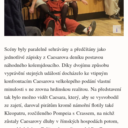
i
Scény byly paralelně sehrávány a předčítány jako
jednotlivé zápisky z Caesarova deníku postavou
náhodného kolemjdoucího. Díky dvojímu způsobu
vyprávění stejných událostí docházelo ke vtipným
konfrontacím Caesarova velkolepého podání vlastní
minulosti s ne zrovna hrdinskou realitou. Na představení
tak bylo možno vidět Caesara, který, aby se vysvobodil
ze zajetí, daroval pirátům kromě námořní flotily také
Kleopatru, rozčileného Pompeia s Crassem, na nichž
zůstaly Caesarovy dluhy v římských hospodách potom,