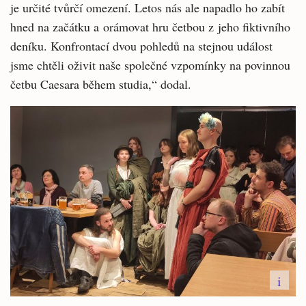
je určité tvůrčí omezení. Letos nás ale napadlo ho zabít
hned na začátku a orámovat hru četbou z jeho fiktivního
deníku. Konfrontací dvou pohledů na stejnou událost
jsme chtěli oživit naše společné vzpomínky na povinnou
četbu Caesara během studia,“ dodal.
i