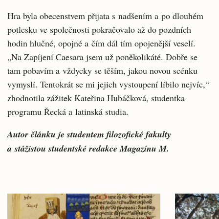
Hra byla obecenstvem přijata s nadšením a po dlouhém
potlesku ve společnosti pokračovalo až do pozdních
hodin hlučné, opojné a čím dál tím opojenější veselí.
„Na Zapíjení Caesara jsem už poněkolikáté. Dobře se
tam pobavím a vždycky se těším, jakou novou scénku
vymyslí. Tentokrát se mi jejich vystoupení líbilo nejvíc,“
zhodnotila zážitek Kateřina Hubáčková, studentka
programu Řecká a latinská studia.
Autor článku je studentem filozofické fakulty
a stážistou studentské redakce Magazínu M.
Související