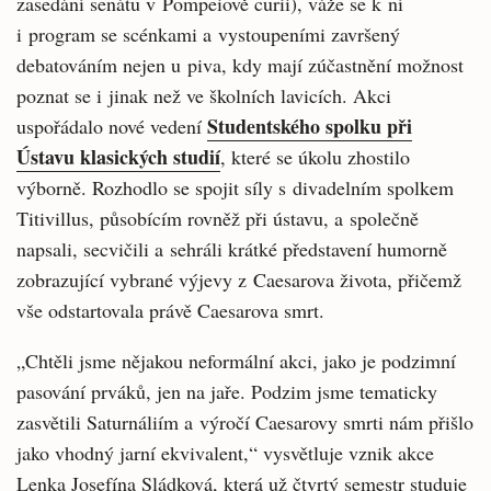
zasedání senátu v Pompeiově curii), váže se k ní
i program se scénkami a vystoupeními završený
debatováním nejen u piva, kdy mají zúčastnění možnost
poznat se i jinak než ve školních lavicích. Akci
Studentského spolku při
uspořádalo nové vedení
Ústavu klasických studií
, které se úkolu zhostilo
výborně. Rozhodlo se spojit síly s divadelním spolkem
Titivillus, působícím rovněž při ústavu, a společně
napsali, secvičili a sehráli krátké představení humorně
zobrazující vybrané výjevy z Caesarova života, přičemž
vše odstartovala právě Caesarova smrt.
„Chtěli jsme nějakou neformální akci, jako je podzimní
pasování prváků, jen na jaře. Podzim jsme tematicky
zasvětili Saturnáliím a výročí Caesarovy smrti nám přišlo
jako vhodný jarní ekvivalent,“ vysvětluje vznik akce
Lenka Josefína Sládková, která už čtvrtý semestr studuje