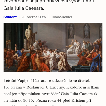
každoročně sejít při příležitosti výročí úmrtí
Gaia Julia Caesara.
Student
20. března 2025
Tomáš Köhler
Letošní Zapíjení Caesara se uskutečnilo ve čtvrtek
13. března v Restauraci U Lucerny. Každoroční setkání
není jen připomínkou zavraždění Gaia Julia Caesara (k
atentátu došlo 15. března roku 44 před Kristem při