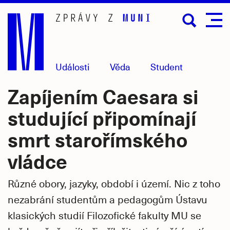
Přejít
na
hlavní
obsah
Události
Věda
Student
Zapíjením Caesara si
studující připomínají
smrt starořímského
vládce
Různé obory, jazyky, období i území. Nic z toho
nezabrání studentům a pedagogům Ústavu
klasických studií Filozofické fakulty MU se