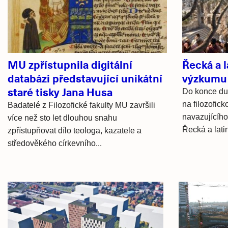
články
MU zpřístupnila digitální
Řecká a l
databázi představující unikátní
výzkumu 
staré tisky Jana Husa
Do konce du
na filozofic
Badatelé z Filozofické fakulty MU završili
navazujícíh
více než sto let dlouhou snahu
Řecká a lati
zpřístupňovat dílo teologa, kazatele a
středověkého církevního...
Hlavní
novinky