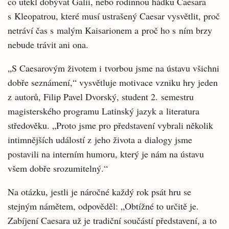
co utekl dobývat Galii, nebo rodinnou hádku Caesara
s Kleopatrou, které musí ustrašený Caesar vysvětlit, proč
netráví čas s malým Kaisarionem a proč ho s ním brzy
nebude trávit ani ona.
„S Caesarovým životem i tvorbou jsme na ústavu všichni
dobře seznámení,“ vysvětluje motivace vzniku hry jeden
z autorů, Filip Pavel Dvorský, student 2. semestru
magisterského programu Latinský jazyk a literatura
středověku. „Proto jsme pro představení vybrali několik
intimnějších událostí z jeho života a dialogy jsme
postavili na interním humoru, který je nám na ústavu
všem dobře srozumitelný.“
Na otázku, jestli je náročné každý rok psát hru se
stejným námětem, odpověděl: „Obtížné to určitě je.
Zabíjení Caesara už je tradiční součástí představení, a to