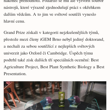
nakonec přehodnotil. Podařilo se mu ale vytvořit soubor
nástrojů, které výrazně zjednodušují práci s okřehkem
dalším vědcům. A to jim ve světové soutěži vyneslo
hlavní cenu.
Grand Prize získali v kategorii nejzkušenějších týmů,
přestože mezi členy iGEM Brno nebyl jediný doktorand,
a nechali za sebou soutěžící z nejlepších světových
univerzit jako Oxford či Cambridge. Úspěch týmu
podtrhl také zisk dalších tří speciálních ocenění: Best
Agriculture Project, Best Plant Synthetic Biology a Best
Presentation.