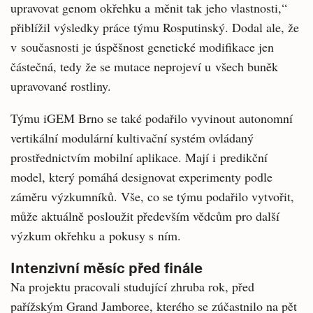
upravovat genom okřehku a měnit tak jeho vlastnosti,“
přiblížil výsledky práce týmu Rosputinský. Dodal ale, že
v současnosti je úspěšnost genetické modifikace jen
částečná, tedy že se mutace neprojeví u všech buněk
upravované rostliny.
Týmu iGEM Brno se také podařilo vyvinout autonomní
vertikální modulární kultivační systém ovládaný
prostřednictvím mobilní aplikace. Mají i predikční
model, který pomáhá designovat experimenty podle
záměru výzkumníků. Vše, co se týmu podařilo vytvořit,
může aktuálně posloužit především vědcům pro další
výzkum okřehku a pokusy s ním.
Intenzivní měsíc před finále
Na projektu pracovali studující zhruba rok, před
pařížským Grand Jamboree, kterého se zúčastnilo na pět