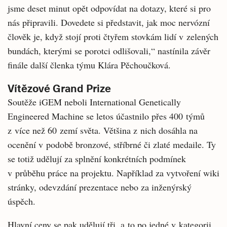
jsme deset minut opět odpovídat na dotazy, které si pro
nás připravili. Dovedete si představit, jak moc nervózní
člověk je, když stojí proti čtyřem stovkám lidí v zelených
bundách, kterými se porotci odlišovali,“ nastínila závěr
finále další členka týmu Klára Pěchoučková.
Vítězové Grand Prize
Soutěže iGEM neboli International Genetically
Engineered Machine se letos účastnilo přes 400 týmů
z více než 60 zemí světa. Většina z nich dosáhla na
ocenění v podobě bronzové, stříbrné či zlaté medaile. Ty
se totiž udělují za splnění konkrétních podmínek
v průběhu práce na projektu. Například za vytvoření wiki
stránky, odevzdání prezentace nebo za inženýrský
úspěch.
Hlavní ceny se pak udělují tři, a to po jedné v kategorii