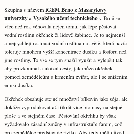
iGEM Brno
Masarykovy
Skupina s názvem
z
univerzity
Vysokého učení technického
a
v Brně se
více než rok věnovala nejen tomu, jak lépe pěstovat
vodní rostlinu okřehek či lidově žabinec. Je to nejmenší
a nejrychleji rostoucí vodní rostlina na světě, která navíc
toleruje mnohem vyšší koncentrace dusíku a fosforu než
jiné rostliny. To vše se tým snažil využít a vylepšit tak,
aby prozkoumal a ukázal cesty, jak může okřehek
pomoci zemědělcům s krmením zvířat, ale i se snížením
emisí dusíku.
Okřehek obsahuje stejné množství bílkovin jako sója, ale
dokáže vyprodukovat až třikrát více biomasy na stejné
ploše a ve stejném čase. Pěstování okřehku by však
vyžadovalo zásadní změny v infrastruktuře farem, což
pro zemědělce představuje riziko. Aby tedy měli důvod