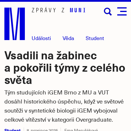
Přejít
na
hlavní
obsah
Události
Věda
Student
Vsadili na žabinec
a pokořili týmy z celého
světa
Tým studujících iGEM Brno z MU a VUT
dosáhl historického úspěchu, když ve světové
soutěži v syntetické biologii iGEM vybojoval
celkové vítězství v kategorii Overgraduate.
Student
8. prosince 2025
Ema Marušáková