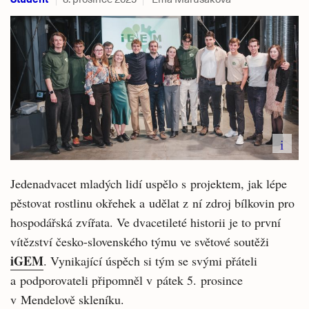
i
Jedenadvacet mladých lidí uspělo s projektem, jak lépe
pěstovat rostlinu okřehek a udělat z ní zdroj bílkovin pro
hospodářská zvířata. Ve dvacetileté historii je to první
vítězství česko-slovenského týmu ve světové soutěži
iGEM
. Vynikající úspěch si tým se svými přáteli
a podporovateli připomněl v pátek 5. prosince
v Mendelově skleníku.