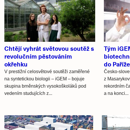
Související
články
Chtějí vyhrát světovou soutěž s
Tým iGEM
revolučním pěstováním
biotechn
okřehku
do Paříže
V prestižní celosvětové soutěži zaměřené
Česko-slove
na syntetickou biologii – iGEM – bojuje
z Masarykovy
skupina brněnských vysokoškoláků pod
rekordním ča
vedením studujících z...
a na konci...
Hlavní
novinky