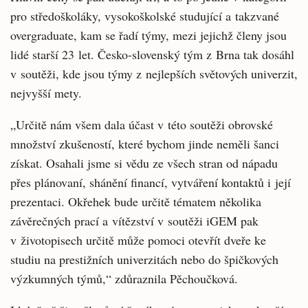
pro středoškoláky, vysokoškolské studující a takzvané
overgraduate, kam se řadí týmy, mezi jejichž členy jsou
lidé starší 23 let. Česko-slovenský tým z Brna tak dosáhl
v soutěži, kde jsou týmy z nejlepších světových univerzit,
nejvyšší mety.
„Určitě nám všem dala účast v této soutěži obrovské
množství zkušeností, které bychom jinde neměli šanci
získat. Osahali jsme si vědu ze všech stran od nápadu
přes plánovaní, shánění financí, vytváření kontaktů i její
prezentaci. Okřehek bude určitě tématem několika
závěrečných prací a vítězství v soutěži iGEM pak
v životopisech určitě může pomoci otevřít dveře ke
studiu na prestižních univerzitách nebo do špičkových
výzkumných týmů,“ zdůraznila Pěchoučková.