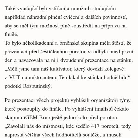
Také vyučující byli vstřícní a umožnili studujícím
například náhradní plnění cvičení a dalších povinností,
aby se měl tým možnost plně soustředit na přípravu na
finále.
To bylo několikadenní a brněnská skupina měla štěstí, že
prezentaci před šestičlennou porotou si odbyla hned první
den a navazovala na ni i dvoudenní prezentace na stánku.
„Měli jsme tam náš kultivátor, který dovezli kolegové
z VUT na místo autem. Ten lákal ke stánku hodně lidí,“
podotkl Rosputinský.
Po prezentaci všech projektů vyhlásili organizátoři týmy,
které postoupily do finále. Po vyhlášení finalistů čekalo
skupinu iGEM Brno ještě jedno kolo před porotou.
„Zavolali nás do místnosti, kde sedělo 417 porotců, tedy
naprostá většina všech hodnotitelů soutěže, a museli