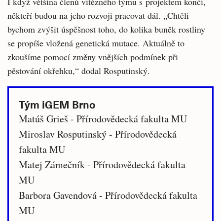
I když většina členů vítězného týmu s projektem končí,
někteří budou na jeho rozvoji pracovat dál. „Chtěli
bychom zvýšit úspěšnost toho, do kolika buněk rostliny
se propíše vložená genetická mutace. Aktuálně to
zkoušíme pomocí změny vnějších podmínek při
pěstování okřehku,“ dodal Rosputinský.
Tým iGEM Brno
Matúš Grieš - Přírodovědecká fakulta MU
Miroslav Rosputinský - Přírodovědecká
fakulta MU
Matej Zámečník - Přírodovědecká fakulta
MU
Barbora Gavendová - Přírodovědecká fakulta
MU