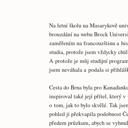
Na letní školu na Masarykově univ
brouzdání na webu Brock Universit
zaměřením na francouzštinu a his
studia, protože jsem vždycky chtěl
A protože je můj studijní program
jsem neváhala a podala si přihláš
Cesta do Brna byla pro Kanaďanku
inspiroval také její přítel, který
o tom, jak to bylo skvělé. Tak jse
pohled ji překvapila podobnost Č
předem průzkum, abych se vyhnul