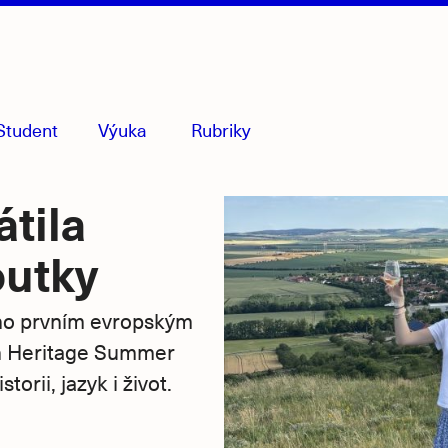
Student
Výuka
Rubriky
menu
sbaleno
tila
outky
rno prvním evropským
ch Heritage Summer
rii, jazyk i život.