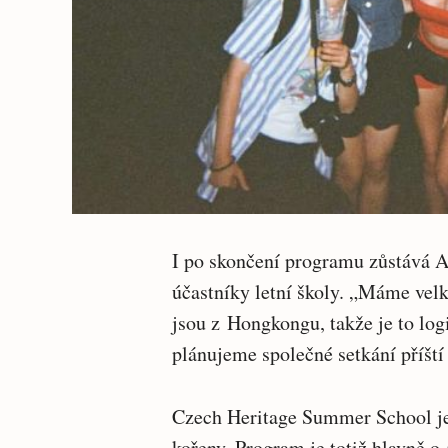
I po skončení programu zůstává A
účastníky letní školy. „Máme velk
jsou z Hongkongu, takže je to log
plánujeme společné setkání příští 
Czech Heritage Summer School je 
kořeny. Program je totiž hlavně o