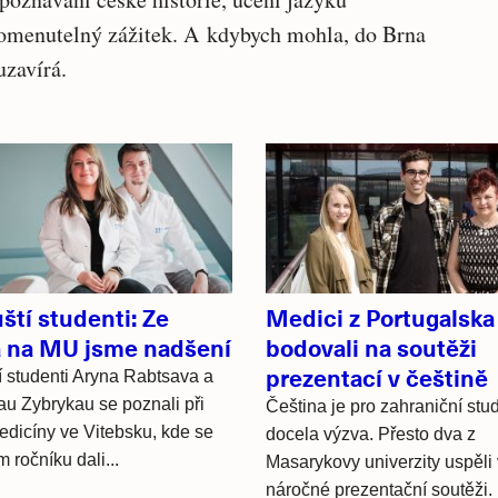
pomenutelný zážitek. A kdybych mohla, do Brna
uzavírá.
ští studenti: Ze
Medici z Portugalska
a na MU jsme nadšení
bodovali na soutěži
prezentací v češtině
í studenti Aryna Rabtsava a
au Zybrykau se poznali při
Čeština je pro zahraniční stu
edicíny ve Vitebsku, kde se
docela výzva. Přesto dva z
 ročníku dali...
Masarykovy univerzity uspěli 
náročné prezentační soutěži.