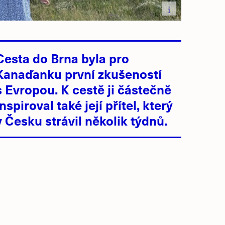
i
Cesta do Brna byla pro
Kanaďanku první zkušeností
s Evropou. K cestě ji částečně
inspiroval také její přítel, který
v Česku strávil několik týdnů.