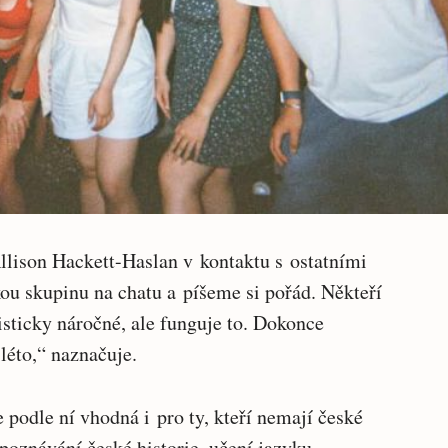
llison Hackett-Haslan v kontaktu s ostatními
ou skupinu na chatu a píšeme si pořád. Někteří
isticky náročné, ale funguje to. Dokonce
léto,“ naznačuje.
podle ní vhodná i pro ty, kteří nemají české
 poznávání české historie, učení jazyku