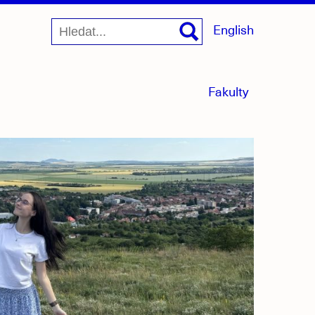
English
menu
Fakulty
sbaleno