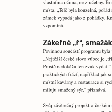
vlastníma očima, ne z učebny. Brno
místa. „Telč byla kouzelná, pořá
zámek vypadá jako z pohádky. Kni
vzpomíná.
Zákeřné „ř“, smažák
Povinnou součástí programu byla v
„Nejtěžší české slovo vůbec je ‚tř
Prostě nedokážu ten zvuk vydat,“ 
praktických frází, například jak s
místní kavárny a restaurace si rych
miluju smažený sýr,“ přiznává.
Svůj závěrečný projekt o českém 