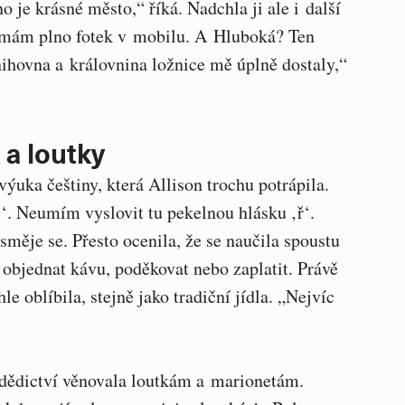
 je krásné město,“ říká. Nadchla ji ale i další
d mám plno fotek v mobilu. A Hluboká? Ten
hovna a královnina ložnice mě úplně dostaly,“
 a loutky
ýuka češtiny, která Allison trochu potrápila.
i‘. Neumím vyslovit tu pekelnou hlásku ‚ř‘.
směje se. Přesto ocenila, že se naučila spoustu
i objednat kávu, poděkovat nebo zaplatit. Právě
le oblíbila, stejně jako tradiční jídla. „Nejvíc
dědictví věnovala loutkám a marionetám.