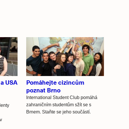
 a USA
Pomáhejte cizincům
poznat Brno
International Student Club pomáhá
zahraničním studentům sžít se s
denty
Brnem. Staňte se jeho součástí.
v