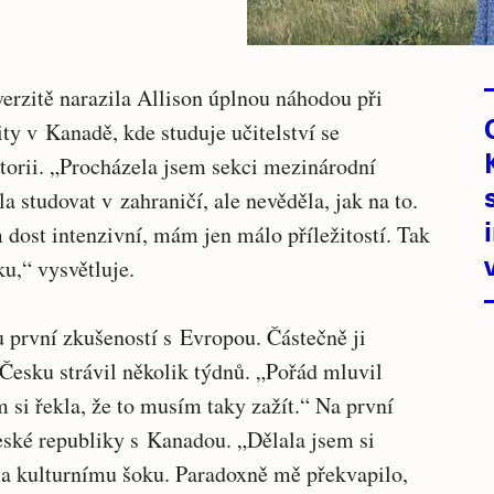
erzitě narazila Allison úplnou náhodou při
y v Kanadě, kde studuje učitelství se
torii. „Procházela jsem sekci mezinárodní
a studovat v zahraničí, ale nevěděla, jak na to.
 dost intenzivní, mám jen málo příležitostí. Tak
ku,“ vysvětluje.
 první zkušeností s Evropou. Částečně ji
 v Česku strávil několik týdnů. „Pořád mluvil
m si řekla, že to musím taky zažít.“ Na první
eské republiky s Kanadou. „Dělala jsem si
a kulturnímu šoku. Paradoxně mě překvapilo,