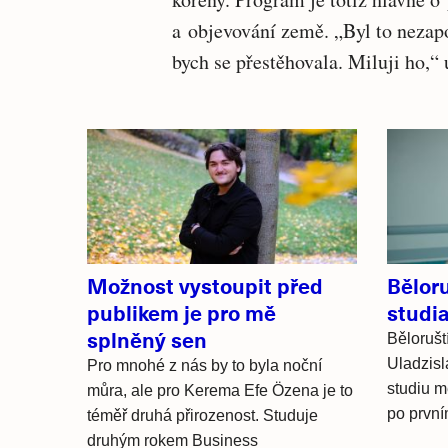
a objevování země. „Byl to neza
bych se přestěhovala. Miluji ho,“ 
Související
články
Možnost vystoupit před
Běloru
publikem je pro mě
studi
splněný sen
Bělorušt
Uladzisl
Pro mnohé z nás by to byla noční
studiu m
můra, ale pro Kerema Efe Özena je to
po prvním
téměř druhá přirozenost. Studuje
druhým rokem Business