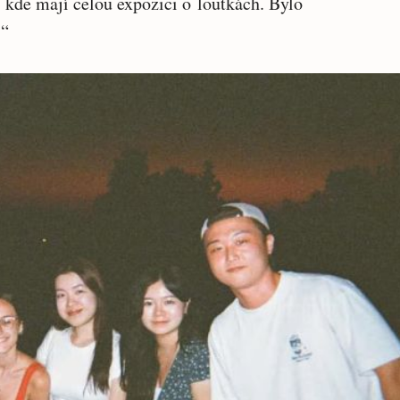
kde mají celou expozici o loutkách. Bylo
.“