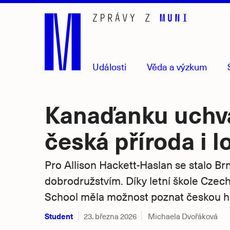
Přejít
na
hlavní
obsah
Události
Věda
a výzkum
Kanaďanku uchvá
česká příroda i l
Pro Allison Hackett-Haslan se stalo B
dobrodružstvím. Díky letní škole Cze
School měla možnost poznat českou histo
Student
23. března 2026
Michaela Dvořáková