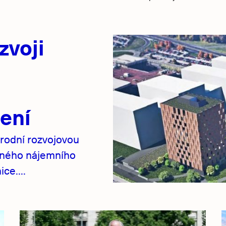
zvoji
ení
rodní rozvojovou
pného nájemního
ce....