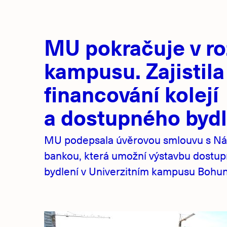
Hlavní
MU pokračuje v ro
novinky
kampusu. Zajistila
financování kolejí
a dostupného bydl
MU podepsala úvěrovou smlouvu s Ná
bankou, která umožní výstavbu dostu
bydlení v Univerzitním kampusu Bohuni