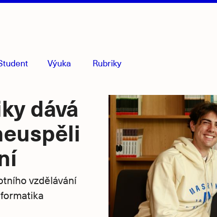
Student
Výuka
Rubriky
menu
sbaleno
iky dává
neuspěli
ní
otního vzdělávání
formatika