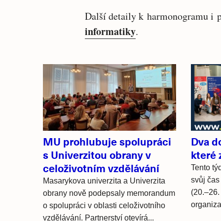
Další detaily k harmonogramu i p
informatiky
.
Související
články
MU prohlubuje spolupráci
Dva d
s Univerzitou obrany v
které
celoživotním vzdělávání
Tento týd
svůj čas
Masarykova univerzita a Univerzita
(20.–26.
obrany nově podepsaly memorandum
organizac
o spolupráci v oblasti celoživotního
vzdělávání. Partnerství otevírá...