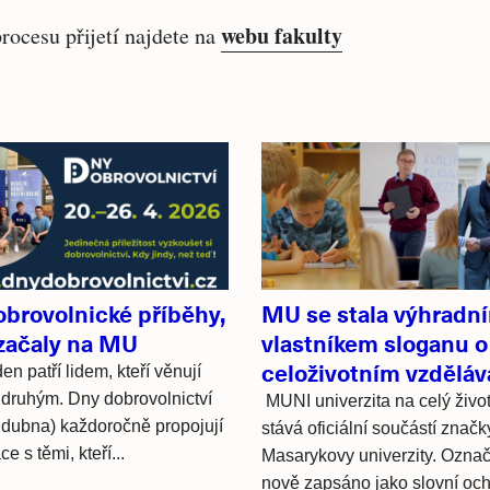
webu fakulty
rocesu přijetí najdete na
obrovolnické příběhy,
MU se stala výhradn
 začaly na MU
vlastníkem sloganu o
celoživotním vzděláv
en patří lidem, kteří věnují
 druhým. Dny dobrovolnictví
MUNI univerzita na celý živo
 dubna) každoročně propojují
stává oficiální součástí značk
e s těmi, kteří...
Masarykovy univerzity. Označ
nově zapsáno jako slovní och