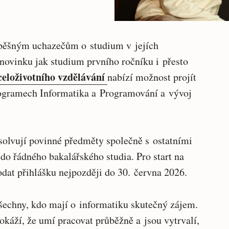
spěšným uchazečům o studium v jejích
novinku jak studium prvního ročníku i přesto
celoživotního vzdělávání
nabízí možnost projít
ogramech Informatika a Programování a vývoj
solvují povinné předměty společně s ostatními
 do řádného bakalářského studia. Pro start na
at přihlášku nejpozději do 30. června 2026.
všechny, kdo mají o informatiku skutečný zájem.
káží, že umí pracovat průběžně a jsou vytrvalí,