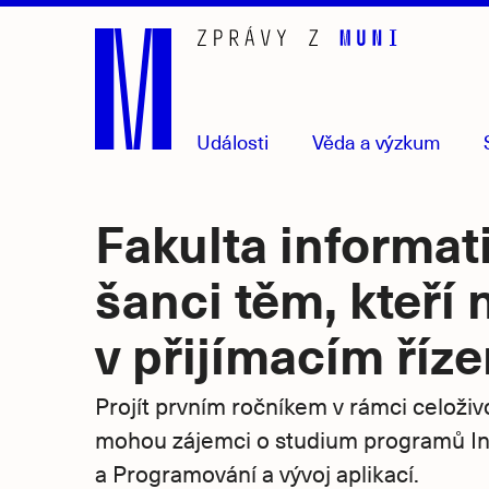
Přejít
na
hlavní
obsah
Události
Věda
a výzkum
Fakulta informat
šanci těm, kteří 
v přijímacím říze
Projít prvním ročníkem v rámci celoživ
mohou zájemci o studium programů In
a Programování a vývoj aplikací.