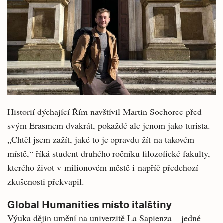
Historií dýchající Řím navštívil Martin Sochorec před
svým Erasmem dvakrát, pokaždé ale jenom jako turista.
„Chtěl jsem zažít, jaké to je opravdu žít na takovém
místě,“ říká student druhého ročníku filozofické fakulty,
kterého život v milionovém městě i napříč předchozí
zkušenosti překvapil.
Global Humanities místo italštiny
Výuka dějin umění na univerzitě La Sapienza – jedné