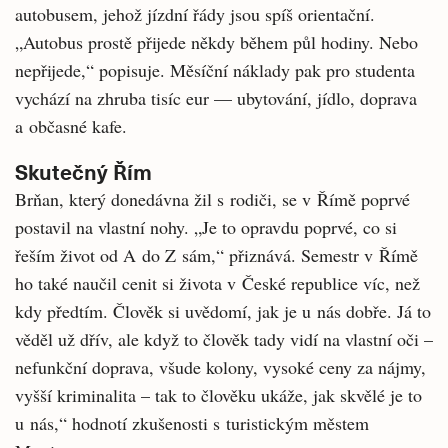
autobusem, jehož jízdní řády jsou spíš orientační.
„Autobus prostě přijede někdy během půl hodiny. Nebo
nepřijede,“ popisuje. Měsíční náklady pak pro studenta
vychází na zhruba tisíc eur — ubytování, jídlo, doprava
a občasné kafe.
Skutečný Řím
Brňan, který donedávna žil s rodiči, se v Římě poprvé
postavil na vlastní nohy. „Je to opravdu poprvé, co si
řeším život od A do Z sám,“ přiznává. Semestr v Římě
ho také naučil cenit si života v České republice víc, než
kdy předtím. Člověk si uvědomí, jak je u nás dobře. Já to
věděl už dřív, ale když to člověk tady vidí na vlastní oči –
nefunkční doprava, všude kolony, vysoké ceny za nájmy,
vyšší kriminalita – tak to člověku ukáže, jak skvělé je to
u nás,“ hodnotí zkušenosti s turistickým městem