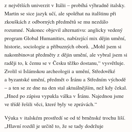
z největších univerzit v Itálii – probíhá výhradně italsky.
Martin se sice jazyk učí, ale spoléhat na italštinu při
zkouškách z odborných předmětů se mu nezdálo
rozumné. Nakonec objevil alternativu: anglicky vedený
program Global Humanities, nabízející mix dějin umění,
historie, sociologie a příbuzných oborů. „Mohl jsem si
nakombinovat předměty z dějin umění, ale vybral jsem si
raději to, k čemu se v Česku těžko dostanu,“ vysvětluje.
Zvolil si Islámskou archeologii a umění, Středověké
a byzantské umění, předmět o Íránu a Středním východě
– a ten se ze dne na den stal aktuálnějším, než kdy čekal.
„Hned po zápisu vypukla válka v Íránu. Najednou jsme
ve třídě řešili věci, které byly ve zprávách.“
Výuka v italském prostředí se od té brněnské trochu liší.
„Hlavní rozdíl je určitě to, že se tady dodržuje