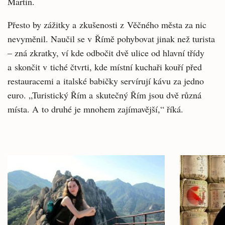
Martin.
Přesto by zážitky a zkušenosti z Věčného města za nic
nevyměnil. Naučil se v Římě pohybovat jinak než turista
– zná zkratky, ví kde odbočit dvě ulice od hlavní třídy
a skončit v tiché čtvrti, kde místní kuchaři kouří před
restauracemi a italské babičky servírují kávu za jedno
euro. „Turistický Řím a skutečný Řím jsou dvě různá
místa. A to druhé je mnohem zajímavější,“ říká.
Související
články