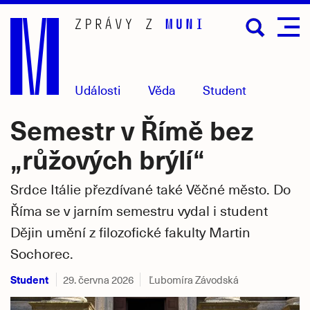
Přejít
na
hlavní
obsah
Události
Věda
Student
Semestr v Římě bez
„růžových brýlí“
Srdce Itálie přezdívané také Věčné město. Do
Říma se v jarním semestru vydal i student
Dějin umění z filozofické fakulty Martin
Sochorec.
Student
29. června 2026
Ľubomíra Závodská