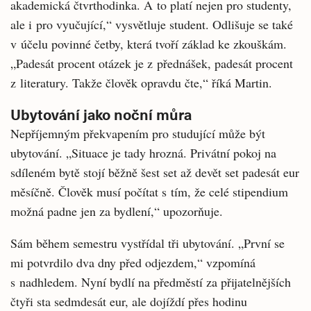
akademická čtvrthodinka. A to platí nejen pro studenty,
ale i pro vyučující,“ vysvětluje student. Odlišuje se také
v účelu povinné četby, která tvoří základ ke zkouškám.
„Padesát procent otázek je z přednášek, padesát procent
z literatury. Takže člověk opravdu čte,“ říká Martin.
Ubytování jako noční můra
Nepříjemným překvapením pro studující může být
ubytování. „Situace je tady hrozná. Privátní pokoj na
sdíleném bytě stojí běžně šest set až devět set padesát eur
měsíčně. Člověk musí počítat s tím, že celé stipendium
možná padne jen za bydlení,“ upozorňuje.
Sám během semestru vystřídal tři ubytování. „První se
mi potvrdilo dva dny před odjezdem,“ vzpomíná
s nadhledem. Nyní bydlí na předměstí za přijatelnějších
čtyři sta sedmdesát eur, ale dojíždí přes hodinu