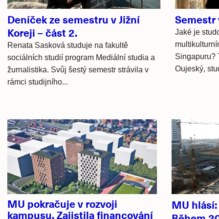
Deníček ze semestru v Jižní
Semestr 
Koreji – část 2.
Jaké je stud
multikulturn
Renata Sasková studuje na fakultě
Singapuru? To
sociálních studií program Mediální studia a
Oujeský, stu
žurnalistika. Svůj šestý semestr strávila v
rámci studijního...
Hlavní
novinky
MU pokračuje v rozvoji
MU hlásí
kampusu. Zajistila financování
Během 20