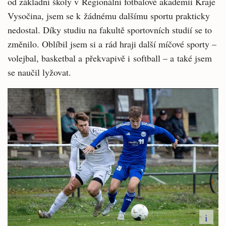
od základní školy v Regionální fotbalové akademii Kraje
Vysočina, jsem se k žádnému dalšímu sportu prakticky
nedostal. Díky studiu na fakultě sportovních studií se to
změnilo. Oblíbil jsem si a rád hraji další míčové sporty –
volejbal, basketbal a překvapivě i softball – a také jsem
se naučil lyžovat.
i