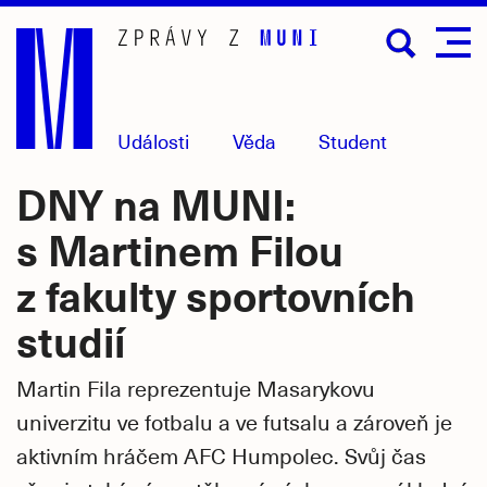
Přejít
na
hlavní
obsah
Události
Věda
Student
DNY na MUNI:
s Martinem Filou
z fakulty sportovních
studií
Martin Fila reprezentuje Masarykovu
univerzitu ve fotbalu a ve futsalu a zároveň je
aktivním hráčem AFC Humpolec. Svůj čas