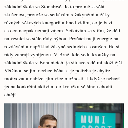
základní škole ve Stonařově. Je to pro mě skvělá
zkušenost, protože se setkávám s žákyněmi a žáky
různých věkových kategorií a hned vidím, co je baví
a o co naopak nemají zájem. Setkávám se s tím, že děti
na vesnici se stále rády hýbou. Prvňáci mají energie na
rozdávání a například žákyně sedmých a osmých tříd si
rády zahrají vybíjenou. V Brně, kde vedu kroužky na
základní škole v Bohunicích, je situace s dětmi složitější.
Většinou se jim nechce běhat a je potřeba je chytře
motivovat a nabízet jim více možností. I když je nebaví
jedna konkrétní aktivita, do kroužku většinou chodit
chtějí.