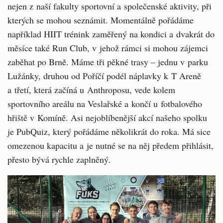
nejen z naší fakulty sportovní a společenské aktivity, při
kterých se mohou seznámit. Momentálně pořádáme
například HIIT trénink zaměřený na kondici a dvakrát do
měsíce také Run Club, v jehož rámci si mohou zájemci
zaběhat po Brně. Máme tři pěkné trasy – jednu v parku
Lužánky, druhou od Poříčí podél náplavky k T Areně
a třetí, která začíná u Anthroposu, vede kolem
sportovního areálu na Veslařské a končí u fotbalového
hřiště v Komíně. Asi nejoblíbenější akcí našeho spolku
je PubQuiz, který pořádáme několikrát do roka. Má sice
omezenou kapacitu a je nutné se na něj předem přihlásit,
přesto bývá rychle zaplněný.