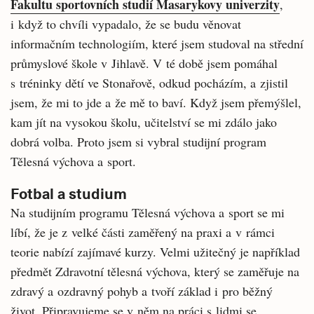
Fakultu sportovních studií Masarykovy univerzity
,
i když to chvíli vypadalo, že se budu věnovat
informačním technologiím, které jsem studoval na střední
průmyslové škole v Jihlavě. V té době jsem pomáhal
s tréninky dětí ve Stonařově, odkud pocházím, a zjistil
jsem, že mi to jde a že mě to baví. Když jsem přemýšlel,
kam jít na vysokou školu, učitelství se mi zdálo jako
dobrá volba. Proto jsem si vybral studijní program
Tělesná výchova a sport.
Fotbal a studium
Na studijním programu Tělesná výchova a sport se mi
líbí, že je z velké části zaměřený na praxi a v rámci
teorie nabízí zajímavé kurzy. Velmi užitečný je například
předmět Zdravotní tělesná výchova, který se zaměřuje na
zdravý a ozdravný pohyb a tvoří základ i pro běžný
život. Připravujeme se v něm na práci s lidmi se