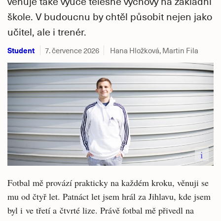
věnuje také výuce tělesné výchovy na základní
škole. V budoucnu by chtěl působit nejen jako
učitel, ale i trenér.
Student
7. července 2026
Hana Hložková, Martin Fila
i
Fotbal mě provází prakticky na každém kroku, věnuji se
mu od čtyř let. Patnáct let jsem hrál za Jihlavu, kde jsem
byl i ve třetí a čtvrté lize. Právě fotbal mě přivedl na