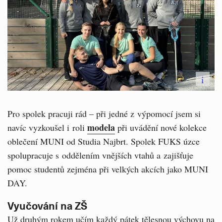
i
Pro spolek pracuji rád – při jedné z výpomocí jsem si
modela
navíc vyzkoušel i roli
při uvádění nové kolekce
oblečení MUNI od Studia Najbrt. Spolek FUKS úzce
spolupracuje s oddělením vnějších vtahů a zajišťuje
pomoc studentů zejména při velkých akcích jako MUNI
DAY.
Vyučování na ZŠ
Už druhým rokem učím každý pátek tělesnou výchovu na