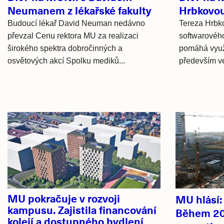
Neumanem z lékařské fakulty
Hrbkovou 
Budoucí lékař David Neuman nedávno
Tereza Hrbko
převzal Cenu rektora MU za realizaci
softwarového 
širokého spektra dobročinných a
pomáhá využí
osvětových akcí Spolku mediků...
především ve
Hlavní
novinky
MU pokračuje v rozvoji
MU hlásí
kampusu. Zajistila financování
Během 20
kolejí a dostupného bydlení