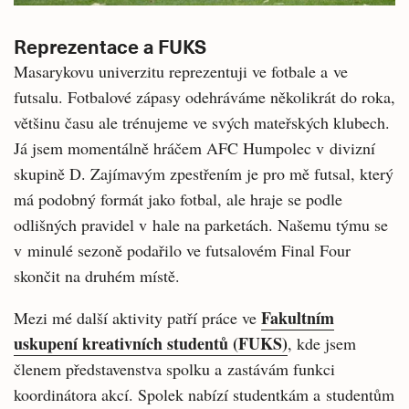
Reprezentace a FUKS
Masarykovu univerzitu reprezentuji ve fotbale a ve
futsalu. Fotbalové zápasy odehráváme několikrát do roka,
většinu času ale trénujeme ve svých mateřských klubech.
Já jsem momentálně hráčem AFC Humpolec v divizní
skupině D. Zajímavým zpestřením je pro mě futsal, který
má podobný formát jako fotbal, ale hraje se podle
odlišných pravidel v hale na parketách. Našemu týmu se
v minulé sezoně podařilo ve futsalovém Final Four
skončit na druhém místě.
Fakultním
Mezi mé další aktivity patří práce ve
uskupení kreativních studentů (FUKS)
, kde jsem
členem představenstva spolku a zastávám funkci
koordinátora akcí. Spolek nabízí studentkám a studentům