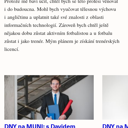
Protože mě baví učit, chtěl bych se této profesi věnovat
i do budoucna. Mohl bych vyučovat tělesnou výchovu
i angličtinu a uplatnit také své znalosti z oblasti
informačních technologií. Zároveň bych chtěl ještě
nějakou dobu zůstat aktivním fotbalistou a u fotbalu
zůstat i jako trenér. Mým plánem je získání trenérských
licencí.
Související
články
DNY na MUNI: s Davidem
DNY na M