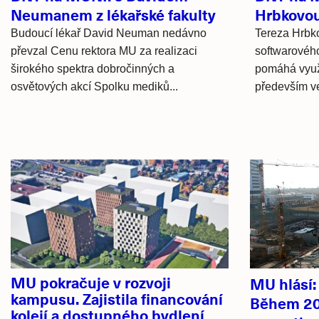
Neumanem z lékařské fakulty
Hrbkovou 
Budoucí lékař David Neuman nedávno
Tereza Hrbko
převzal Cenu rektora MU za realizaci
softwarového 
širokého spektra dobročinných a
pomáhá využí
osvětových akcí Spolku mediků...
především ve
Hlavní
novinky
MU pokračuje v rozvoji
MU hlásí
kampusu. Zajistila financování
Během 20
kolejí a dostupného bydlení