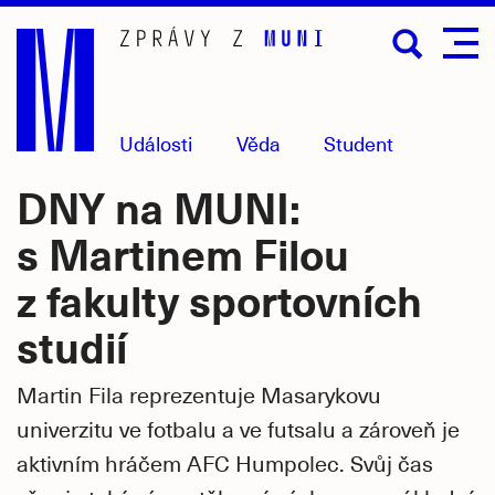
Přejít
na
hlavní
obsah
Události
Věda
Student
DNY na MUNI:
s Martinem Filou
z fakulty sportovních
studií
Martin Fila reprezentuje Masarykovu
univerzitu ve fotbalu a ve futsalu a zároveň je
aktivním hráčem AFC Humpolec. Svůj čas