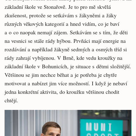
základní škole ve Stonařově. Je to pro mě skvělá
zkušenost, protože se setkávám s žákyněmi a žáky
různých věkových kategorií a hned vidím, co je baví
a o co naopak nemají zájem. Setkávám se s tím, že děti
na vesnici se stále rády hýbou. Prvňáci mají energie na
rozdávání a například žákyně sedmých a osmých tříd si
rády zahrají vybíjenou. V Brně, kde vedu kroužky na
základní škole v Bohunicích, je situace s dětmi složitější.
Většinou se jim nechce běhat a je potřeba je chytře
motivovat a nabízet jim více možností. I když je nebaví
jedna konkrétní aktivita, do kroužku většinou chodit
chtějí.