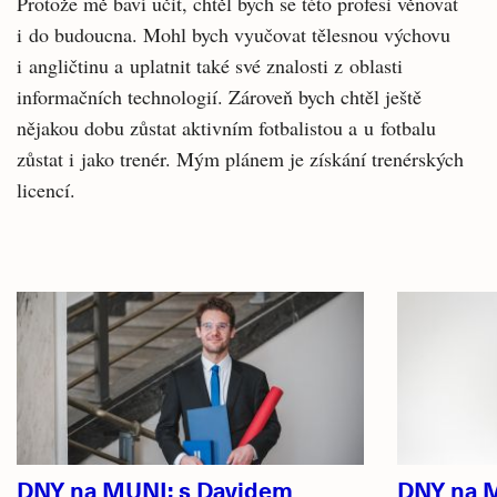
Protože mě baví učit, chtěl bych se této profesi věnovat
i do budoucna. Mohl bych vyučovat tělesnou výchovu
i angličtinu a uplatnit také své znalosti z oblasti
informačních technologií. Zároveň bych chtěl ještě
nějakou dobu zůstat aktivním fotbalistou a u fotbalu
zůstat i jako trenér. Mým plánem je získání trenérských
licencí.
Související
články
DNY na MUNI: s Davidem
DNY na M