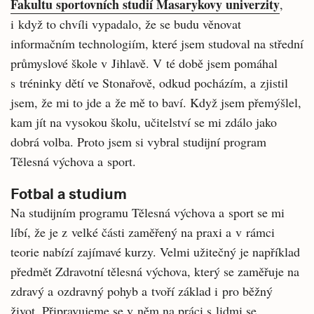
Fakultu sportovních studií Masarykovy univerzity
,
i když to chvíli vypadalo, že se budu věnovat
informačním technologiím, které jsem studoval na střední
průmyslové škole v Jihlavě. V té době jsem pomáhal
s tréninky dětí ve Stonařově, odkud pocházím, a zjistil
jsem, že mi to jde a že mě to baví. Když jsem přemýšlel,
kam jít na vysokou školu, učitelství se mi zdálo jako
dobrá volba. Proto jsem si vybral studijní program
Tělesná výchova a sport.
Fotbal a studium
Na studijním programu Tělesná výchova a sport se mi
líbí, že je z velké části zaměřený na praxi a v rámci
teorie nabízí zajímavé kurzy. Velmi užitečný je například
předmět Zdravotní tělesná výchova, který se zaměřuje na
zdravý a ozdravný pohyb a tvoří základ i pro běžný
život. Připravujeme se v něm na práci s lidmi se