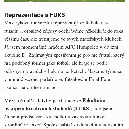
Reprezentace a FUKS
Masarykovu univerzitu reprezentuji ve fotbale a ve
futsalu. Fotbalové zápasy odehráváme několikrát do roka,
většinu času ale trénujeme ve svých mateřských klubech.
Já jsem momentálně hráčem AFC Humpolec v divizní
skupině D. Zajímavým zpestřením je pro mě futsal, který
má podobný formát jako fotbal, ale hraje se podle
odlišných pravidel v hale na parketách. Našemu týmu se
v minulé sezoně podařilo ve futsalovém Final Four
skončit na druhém místě.
Fakultním
Mezi mé další aktivity patří práce ve
uskupení kreativních studentů (FUKS)
, kde jsem
členem představenstva spolku a zastávám funkci
koordinátora akcí. Spolek nabízí studentkám a studentům