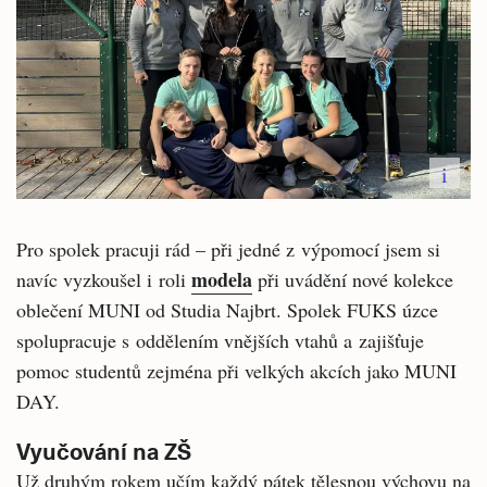
i
Pro spolek pracuji rád – při jedné z výpomocí jsem si
modela
navíc vyzkoušel i roli
při uvádění nové kolekce
oblečení MUNI od Studia Najbrt. Spolek FUKS úzce
spolupracuje s oddělením vnějších vtahů a zajišťuje
pomoc studentů zejména při velkých akcích jako MUNI
DAY.
Vyučování na ZŠ
Už druhým rokem učím každý pátek tělesnou výchovu na