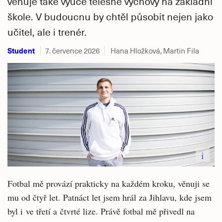
věnuje také výuce tělesné výchovy na základní
škole. V budoucnu by chtěl působit nejen jako
učitel, ale i trenér.
Student
7. července 2026
Hana Hložková, Martin Fila
i
Fotbal mě provází prakticky na každém kroku, věnuji se
mu od čtyř let. Patnáct let jsem hrál za Jihlavu, kde jsem
byl i ve třetí a čtvrté lize. Právě fotbal mě přivedl na