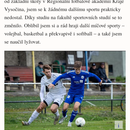
od základní školy v Regionální fotbalové akademii Kraje
Vysočina, jsem se k žádnému dalšímu sportu prakticky
nedostal. Díky studiu na fakultě sportovních studií se to
změnilo. Oblíbil jsem si a rád hraji další míčové sporty –
volejbal, basketbal a překvapivě i softball – a také jsem
se naučil lyžovat.
i