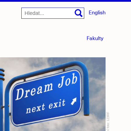
English
menu
Fakulty
sbaleno
123RF