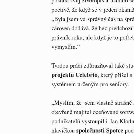
poslala svůj životopis a usmálo se
poctivě, že když se v jeden okamži
„Byla jsem ve správný čas na spr
zároveň dodává, že bez předchozí
právník roku, ale když je to potře
vymyslím.“
Tvrdou práci zdůrazňoval také st
projektu Celebrio
, který přišel
systémem určeným pro seniory.
„Myslím, že jsem vlastně strašně
otevřeně majitel oceňované softwar
podnikatelů vystoupil i Jan Klodn
společnosti Spotee
hlavičkou
pod