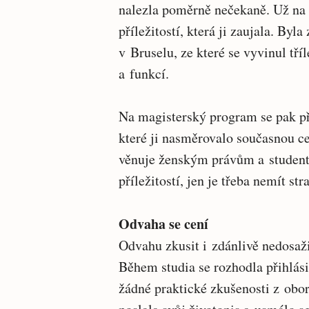
nalezla poměrně nečekaně. Už na s
příležitostí, která ji zaujala. Byl
v Bruselu, ze které se vyvinul tří
a funkcí.
Na magisterský program se pak př
které ji nasměrovalo současnou c
věnuje ženským právům a student
příležitostí, jen je třeba nemít str
Odvaha se cení
Odvahu zkusit i zdánlivě nedosaž
Během studia se rozhodla přihlási
žádné praktické zkušenosti z obor