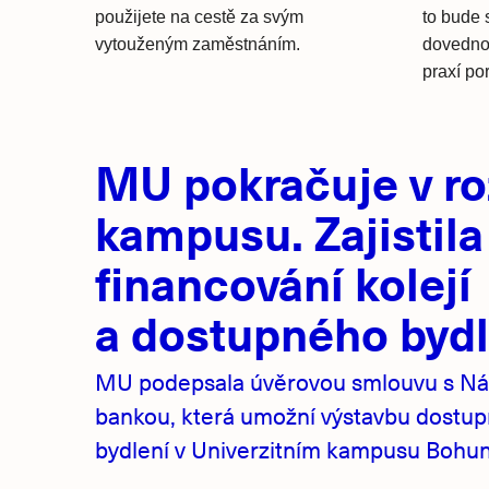
použijete na cestě za svým
to bude 
vytouženým zaměstnáním.
dovednos
praxí po
Hlavní
MU pokračuje v ro
novinky
kampusu. Zajistila
financování kolejí
a dostupného bydl
MU podepsala úvěrovou smlouvu s Ná
bankou, která umožní výstavbu dostu
bydlení v Univerzitním kampusu Bohuni