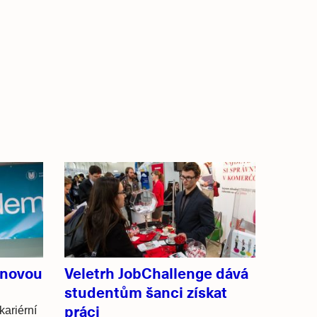
 novou
Veletrh JobChallenge dává
studentům šanci získat
práci
kariérní