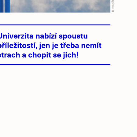
Ilustrační foto:
Univerzita nabízí spoustu
příležitostí, jen je třeba nemít
strach a chopit se jich!