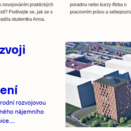
s osvojováním praktických
poradnu nebo kurzy třeba o
tí? Podívejte se, jak se s
pracovním právu a sebepozn
radila studentka Anna.
zvoji
ení
rodní rozvojovou
pného nájemního
ce....