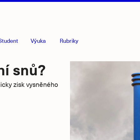
Student
Výuka
Rubriky
menu
sbaleno
ní snů?
cky zisk vysněného