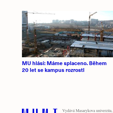
MU hlásí: Máme splaceno. Během
20 let se kampus rozrostl
Vydává
Masarykova univerzita