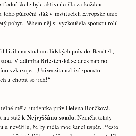
třední škole byla aktivní a šla za každou
a z toho půlroční stáž v institucích Evropské unie
letý pobyt. Během něj si vyzkoušela spoustu rolí
ihlásila na studium lidských práv do Benátek,
estou. Vladimíra Briestenská se dnes naplno
ům vzkazuje: „Univerzita nabízí spoustu
ach a chopit se jich!“
itelné měla studentka práv Helena Bončková.
Nejvyššímu soudu
t na stáž k
. Neměla tehdy
u a nevěřila, že by měla moc šancí uspět. Přesto