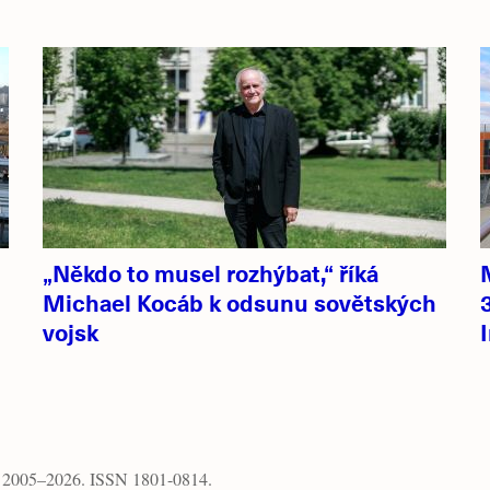
„Někdo to musel rozhýbat,“ říká
Michael Kocáb k odsunu sovětských
vojsk
, 2005–2026. ISSN 1801-0814.