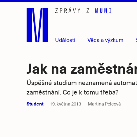
Přejít
na
hlavní
obsah
Události
Věda
a výzkum
Jak na zaměstná
Úspěšné studium neznamená automati
zaměstnání. Co je k tomu třeba?
Student
19. května 2013
Martina Pelcová