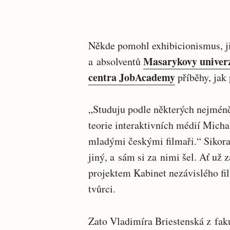
Někde pomohl exhibicionismus, ji
Masarykovy univerz
a absolventů
centra JobAcademy
příběhy, jak 
„Studuju podle některých nejméně
teorie interaktivních médií Michal
mladými českými filmaři.“ Sikora 
jiný, a sám si za nimi šel. Ať už
projektem Kabinet nezávislého fi
tvůrci.
Zato Vladimíra Briestenská z faku