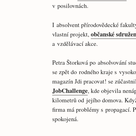
v posilovnách.
I absolvent přírodovědecké fakulty
občanské sdruže
vlastní projekt,
a vzdělávací akce.
Petra Štorková po absolvování stud
se zpět do rodného kraje s vysok
magazín Jdi pracovat! se zúčastnil
JobChallenge
, kde objevila nenáp
kilometrů od jejího domova. Když s
firma má problémy s propagací. Pe
spokojená.