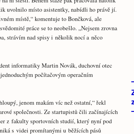
 na ni štěstí. Během stáže pak pracovala natolik
k uvolnilo místo asistentky, nabídli ho právě jí.
ávném místě,“ komentuje to Bončková, ale
 svědomité práce se to neobešlo. „Nejsem zrovna
ba, strávím nad spisy i několik nocí a něco
udent informatiky Martin Novák, duchovní otec
 s jednoduchým počítačovým operačním
 hloupý, jenom makám víc než ostatní,“ řekl
ové společnosti. Ze startupistů čili začínajících
er z fakulty sportovních studií, který nyní pod
niká s videi promítanými u běžících pásů