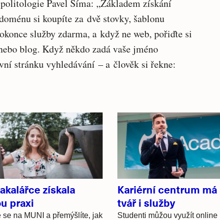
t politologie Pavel Šíma: „Základem získání
doménu si koupíte za dvě stovky, šablonu
 dokonce služby zdarma, a když ne web, pořiďte si
 nebo blog. Když někdo zadá vaše jméno
vní stránku vyhledávání – a člověk si řekne:
akalářce získala
Kariérní centrum má
u praxi
tvář i služby
 se na MUNI a přemýšlíte, jak
Studenti můžou využít online 