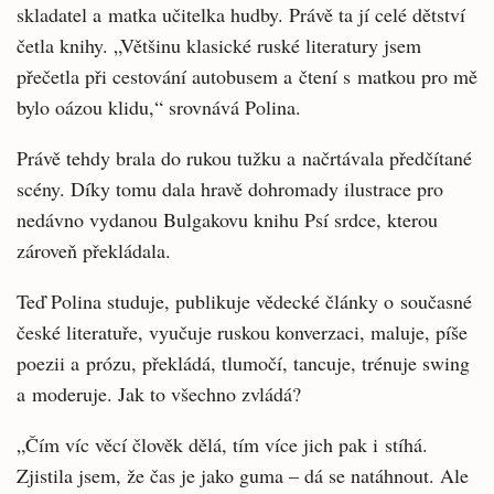
skladatel a matka učitelka hudby. Právě ta jí celé dětství
četla knihy. „Většinu klasické ruské literatury jsem
přečetla při cestování autobusem a čtení s matkou pro mě
bylo oázou klidu,“ srovnává Polina.
Právě tehdy brala do rukou tužku a načrtávala předčítané
scény. Díky tomu dala hravě dohromady ilustrace pro
nedávno vydanou Bulgakovu knihu Psí srdce, kterou
zároveň překládala.
Teď Polina studuje, publikuje vědecké články o současné
české literatuře, vyučuje ruskou konverzaci, maluje, píše
poezii a prózu, překládá, tlumočí, tancuje, trénuje swing
a moderuje. Jak to všechno zvládá?
„Čím víc věcí člověk dělá, tím více jich pak i stíhá.
Zjistila jsem, že čas je jako guma – dá se natáhnout. Ale