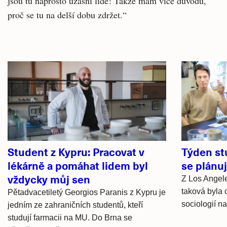
jsou tu naprosto úžasní lidé! Takže mám více důvodů,
proč se tu na delší dobu zdržet.“
Související
články
Student z Kypru: Pracovat v
Týden st
lékárně a pomáhat lidem byl
se plánuj
vždycky můj sen
Z Los Angel
taková byla 
Pětadvacetiletý Georgios Paranis z Kypru je
sociologií n
jedním ze zahraničních studentů, kteří
studují farmacii na MU. Do Brna se