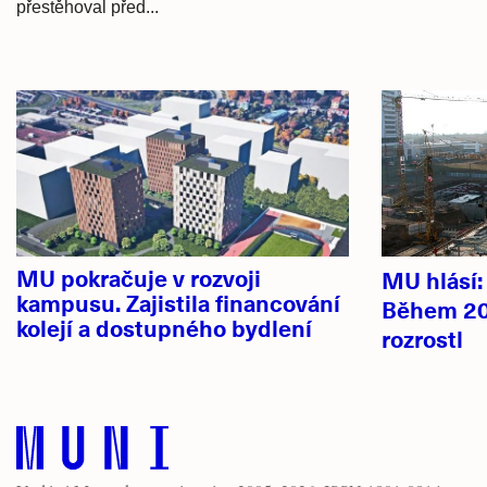
přestěhoval před...
Hlavní
novinky
MU pokračuje v rozvoji
MU hlásí
kampusu. Zajistila financování
Během 20
kolejí a dostupného bydlení
rozrostl