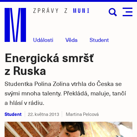
Přejít
na
hlavní
obsah
Události
Věda
Student
Energická smršť
z Ruska
Studentka Polina Zolina vtrhla do Česka se
svými mnoha talenty. Překládá, maluje, tančí
a hlásí v rádiu.
Student
22. května 2013
Martina Pelcová