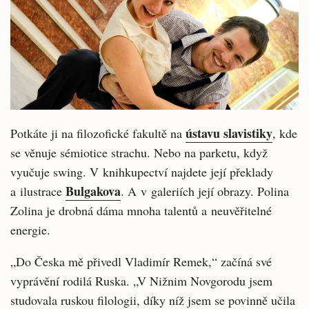
ústavu slavistiky
Potkáte ji na filozofické fakultě na
, kde
se věnuje sémiotice strachu. Nebo na parketu, když
vyučuje swing. V knihkupectví najdete její překlady
Bulgakova
a ilustrace
. A v galeriích její obrazy. Polina
Zolina je drobná dáma mnoha talentů a neuvěřitelné
energie.
„Do Česka mě přivedl Vladimír Remek,“ začíná své
vyprávění rodilá Ruska. „V Nižnim Novgorodu jsem
studovala ruskou filologii, díky níž jsem se povinně učila