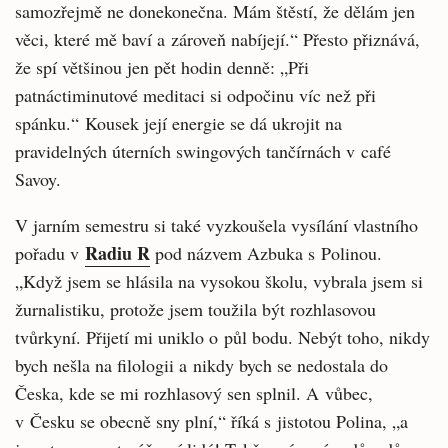
samozřejmě ne donekonečna. Mám štěstí, že dělám jen
věci, které mě baví a zároveň nabíjejí.“ Přesto přiznává,
že spí většinou jen pět hodin denně: „Při
patnáctiminutové meditaci si odpočinu víc než při
spánku.“
Kousek její energie se dá ukrojit na
pravidelných úterních swingových tančírnách v café
Savoy.
V jarním semestru si také vyzkoušela vysílání vlastního
Radiu R
pořadu v
pod názvem Azbuka s Polinou.
„Když jsem se hlásila na vysokou školu, vybrala jsem si
žurnalistiku, protože jsem toužila být rozhlasovou
tvůrkyní. Přijetí mi uniklo o půl bodu. Nebýt toho, nikdy
bych nešla na filologii a nikdy bych se nedostala do
Česka, kde se mi rozhlasový sen splnil. A vůbec,
v Česku se obecně sny plní,“ říká s jistotou Polina, „a