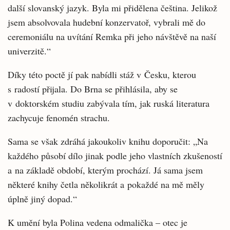
další slovanský jazyk. Byla mi přidělena čeština. Jelikož
jsem absolvovala hudební konzervatoř, vybrali mě do
ceremoniálu na uvítání Remka při jeho návštěvě na naší
univerzitě.“
Díky této poctě jí pak nabídli stáž v Česku, kterou
s radostí přijala. Do Brna se přihlásila, aby se
v doktorském studiu zabývala tím, jak ruská literatura
zachycuje fenomén strachu.
Sama se však zdráhá jakoukoliv knihu doporučit: „Na
každého působí dílo jinak podle jeho vlastních zkušeností
a na základě období, kterým prochází. Já sama jsem
některé knihy četla několikrát a pokaždé na mě měly
úplně jiný dopad.“
K umění byla Polina vedena odmalička – otec je