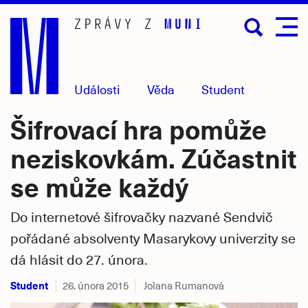
Přejít
na
hlavní
obsah
Události
Věda
Student
Šifrovací hra pomůže
neziskovkám. Zúčastnit
se může každý
Do internetové šifrovačky nazvané Sendvič
pořádané absolventy Masarykovy univerzity se
dá hlásit do 27. února.
Student
26. února 2015
Jolana Rumanová