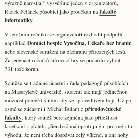
výrazně narostla,“ vysvětluje jeden z organizátorů,
fakultě
Radek Pelánek působící jako proděkan na
informatiky
.
V letošním ročníku se organizátoři rozhodli podpořit
Domácí hospic Vysočina
Lékaře bez hranic
například
,
nebo slovenské sdružení na záchranu přirozených lesů.
Za jedenáct ročníků šifrovací hry se podařilo vybrat
731 tisíc korun.
Soutěže se tradičně účastní i řada pedagogů působících
na Masarykově univerzitě, studenti tak mají jedinečnou
možnost poměřit s nimi síly ve spravedlivém boji. Už po
přírodovědecké
osmé se zúčastní i Michal Bulant z
fakulty
, který soutěž bere zejména jako příležitost
k setkání s přáteli. „Sendvič má oproti jiným pro mě i tu
výhodu, že není třeba dospávat celý víkend, a ani nohy