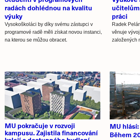
radách dohlédnou na kvalitu
učitelům
výuky
práci
Vysokoškoláci by díky svému zástupci v
Radek Pelán
programové radě měli získat novou instanci,
věnuje vývo
na kterou se můžou obracet.
založených n
Hlavní
novinky
MU pokračuje v rozvoji
MU hlásí
kampusu. Zajistila financování
Během 20
kolejí a dostupného bydlení