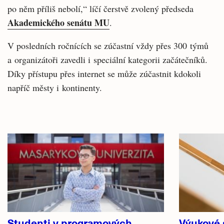
po něm příliš nebolí,“ líčí čerstvě zvolený předseda
Akademického senátu MU
.
V posledních ročnících se zúčastní vždy přes 300 týmů
a organizátoři zavedli i speciální kategorii začátečníků.
Díky přístupu přes internet se může zúčastnit kdokoli
napříč městy i kontinenty.
Související
články
Studenti v programových
Výukové 