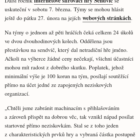
internetové šifrovací hry Sendvič
Další ročník
se
uskuteční v sobotu 7. března. Týmy se mohou hlásit
webových stránkách
ještě do pátku 27. února na jejích
.
Na týmy o jednom až pěti hráčích čeká celkem 24 úkolů
ve dvou dvouhodinových kolech. Oddělena jsou
přestávkou na sendvič, který dal netradiční hře jméno.
Ačkoli na výherce žádné ceny nečekají, všichni účastníci
mohou mít radost z dobrého skutku. Poplatek, jehož
minimální výše je 100 korun na tým, posílají soutěžící
přímo na účet jedné ze zapojených neziskových
organizací.
„Chtěli jsme zabránit machinacím s přihlašováním
a zároveň přispět na dobrou věc, tak vznikl nápad posílat
startovné přímo neziskovkám. Stal se z toho jeden
z charakteristických prvků hry a vybraná částka postupně