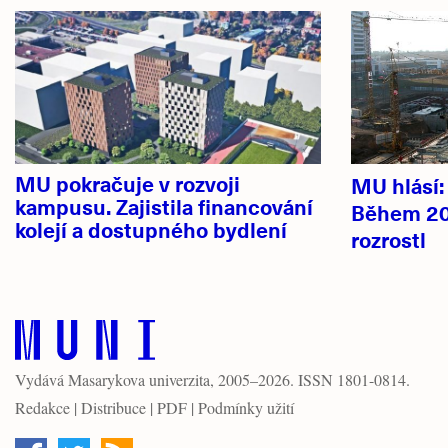
Hlavní
novinky
MU pokračuje v rozvoji
MU hlásí
kampusu. Zajistila financování
Během 20
kolejí a dostupného bydlení
rozrostl
Vydává
Masarykova univerzita
, 2005–2026. ISSN 1801-0814.
Redakce
|
Distribuce
|
PDF
|
Podmínky užití