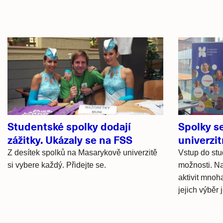
Související
články
Studentské spolky dodají
Spolky se
zážitky. Ukázaly se na FSS
univerzi
Z desítek spolků na Masarykově univerzitě
Vstup do stu
si vybere každý. Přidejte se.
možnosti. N
aktivit mnoh
jejich výběr j