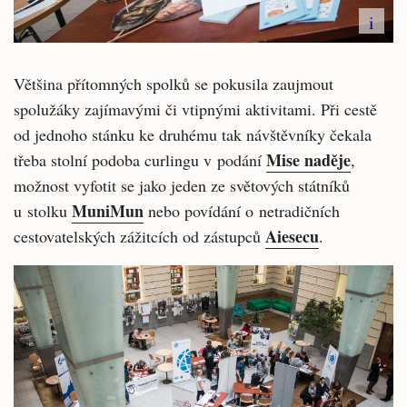
i
Většina přítomných spolků se pokusila zaujmout
spolužáky zajímavými či vtipnými aktivitami. Při cestě
od jednoho stánku ke druhému tak návštěvníky čekala
Mise naděje
třeba stolní podoba curlingu v podání
,
možnost vyfotit se jako jeden ze světových státníků
MuniMun
u stolku
nebo povídání o netradičních
Aiesecu
cestovatelských zážitcích od zástupců
.