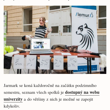
i
Jarmark se koná každoročně na začátku podzimního
dostupný na webu
semestru, seznam všech spolků je
univerzity
a do většiny z nich je možné se zapojit
kdykoliv.