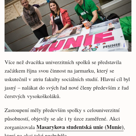
i
Více než dvacítka univerzitních spolků se představila
začátkem října svou činnost na jarmarku, který se
uskutečnil v atriu fakulty sociálních studií. Hlavní cíl byl
jasný – nalákat do svých řad nové členy především z řad
čerstvých vysokoškoláků.
Zastoupení měly především spolky s celouniverzitní
působností, objevily se ale i ty úzce zaměřené. Akci
Masarykova studentská unie (Munie)
zorganizovala
,
která na akci také nechyběla.