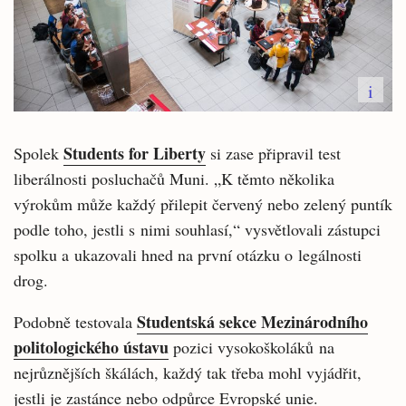
i
Students for Liberty
Spolek
si zase připravil test
liberálnosti posluchačů Muni. „K těmto několika
výrokům může každý přilepit červený nebo zelený puntík
podle toho, jestli s nimi souhlasí,“ vysvětlovali zástupci
spolku a ukazovali hned na první otázku o legálnosti
drog.
Studentská sekce Mezinárodního
Podobně testovala
politologického ústavu
pozici vysokoškoláků na
nejrůznějších škálách, každý tak třeba mohl vyjádřit,
jestli je zastánce nebo odpůrce Evropské unie.