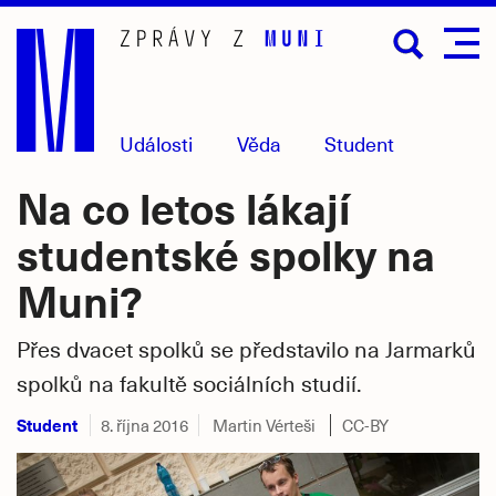
Přejít
na
hlavní
obsah
Události
Věda
Student
Na co letos lákají
studentské spolky na
Muni?
Přes dvacet spolků se představilo na Jarmarků
spolků na fakultě sociálních studií.
Student
8. října 2016
Martin Vérteši
CC-BY