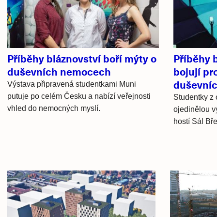
články
Příběhy bláznovství boří mýty o
Příběhy 
duševních nemocech
bojují pr
duševní
Výstava připravená studentkami Muni
putuje po celém Česku a nabízí veřejnosti
Studentky z 
vhled do nemocných myslí.
ojedinělou v
hostí Sál Bře
Hlavní
novinky