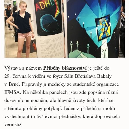
Příběhy bláznovství
Výstava s názvem
je ještě do
29. června k vidění ve foyer Sálu Břetislava Bakaly
v Brně. Připravily ji medičky ze studentské organizace
IFMSA. Na několika panelech jsou zde popsána různá
duševní onemocnění, ale hlavně životy těch, kteří se
s těmito problémy potýkají. Jeden z příběhů si mohli
vyslechnout i návštěvníci přednášky, která doprovázela
vernisáž.