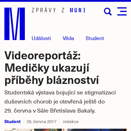
Přejít
na
hlavní
obsah
Události
Věda
Student
Videoreportáž:
Medičky ukazují
příběhy bláznoství
Studentská výstava bojující se stigmatizací
duševních chorob je otevřená ještě do
29. června v Sále Břetislava Bakaly.
Student
26. června 2017
redakce