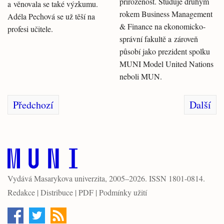
přirozenost. Studuje druhým
a věnovala se také výzkumu.
rokem Business Management
Adéla Pechová se už těší na
& Finance na ekonomicko-
profesi učitele.
správní fakultě a zároveň
působí jako prezident spolku
MUNI Model United Nations
neboli MUN.
Předchozí
Další
Vydává
Masarykova univerzita
, 2005–2026. ISSN 1801-0814.
Redakce
|
Distribuce
|
PDF
|
Podmínky užití