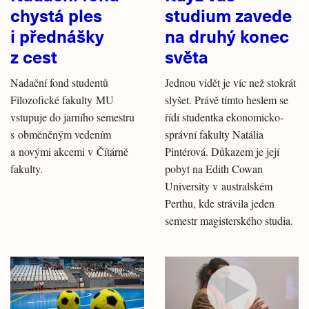
chystá ples
studium zavede
i přednášky
na druhý konec
z cest
světa
Nadační fond studentů
Jednou vidět je víc než stokrát
Filozofické fakulty MU
slyšet. Právě tímto heslem se
vstupuje do jarního semestru
řídí studentka ekonomicko-
s obměněným vedením
správní fakulty Natália
a novými akcemi v Čítárně
Pintérová. Důkazem je její
fakulty.
pobyt na Edith Cowan
University v australském
Perthu, kde strávila jeden
semestr magisterského studia.