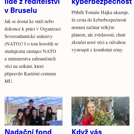
lidé z ředitelství
kyberbezpečnost
v Bruselu
Příběh Tomáše Hájka ukazuje,
že cesta do kyberbezpečnosti
Jak se dostat ke stáži nebo
nemusí začínat velkým
dokonce k práci v Organizaci
plánem, ale zvědavostí, chutí
Severoatlantické smlouvy
zkoušet nové věci a odvahou
(NATO)? I o tom hovořili se
vystoupit z komfortní zóny.
studujícími zástupci NATO
a ministerstva zahraničních
věcí na setkání, které
připravilo Kariérní centrum
MU.
Nadační fond
Když vás