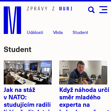
Přejít
na
hlavní
obsah
Události
Věda
Student
Student
Jak na stáž
Když náhoda určí
v NATO:
směr mladého
studujícím radili
experta na