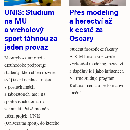
UNIS: Studium
Přes modeling
na MU
a herectví až
a vrcholový
k cestě za
sport táhnou za
Oscary
jeden provaz
Student filozofické fakulty
A K M Itmam si v životě
Masarykova univerzita
vyzkoušel modeling, herectví
dlouhodobě podporuje
a úspěšný je i jako influencer.
studenty, kteří chtějí rozvíjet
V Brně studuje program
svůj talent naplno – nejen
Kultura, média a performativní
v posluchárnách
umění.
a laboratořích, ale i na
sportovištích doma i v
zahraničí. Právě pro ně je
určen projekt UNIS
(Univerzitní sport), do kterého