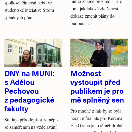
mimo známé prostředí – a o
spolkové činnosti nebo ve
tom, jak taková zkušenost
studentské iniciativě Strom
dokáže změnit plány do
splněných přání.
budoucna.
DNY na MUNI:
Možnost
s Adélou
vystoupit před
Pechovou
publikem je pro
z pedagogické
mě splněný sen
fakulty
Pro mnohé z nás by to byla
noční můra, ale pro Kerema
Studuje přírodopis a zeměpis
Efe Özena je to téměř druhá
se zaměřením na vzdělávání