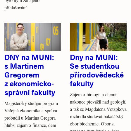
bylo nyní zahájeno
přihlašování.
DNY na MUNI:
Dny na MUNI:
s Martinem
Se studentkou
Gregorem
přírodovědecké
z ekonomicko-
fakulty
správní fakulty
Zájem o biologii a chemii
nakonec převážil nad geologií,
Magisterský studijní program
a tak se Magdalena Votápková
Veřejná ekonomika a správa
rozhodla studovat bakalářský
probudil u Martina Gregora
obor biochemie. Obor si
hlubší zájem o finance, dění
naprosto zamilovala a dnes