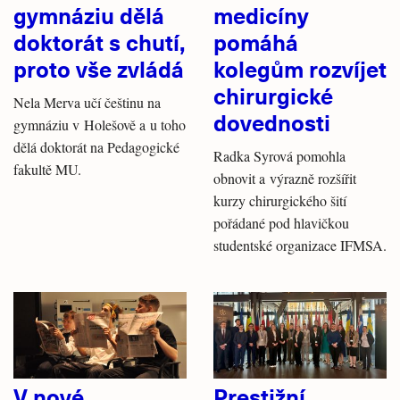
gymnáziu dělá
medicíny
doktorát s chutí,
pomáhá
proto vše zvládá
kolegům rozvíjet
chirurgické
Nela Merva učí češtinu na
dovednosti
gymnáziu v Holešově a u toho
dělá doktorát na Pedagogické
Radka Syrová pomohla
fakultě MU.
obnovit a výrazně rozšířit
kurzy chirurgického šití
pořádané pod hlavičkou
studentské organizace IFMSA.
V nové
Prestižní