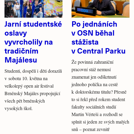
Jarní studentské
Po jednáních
oslavy
v OSN běhal
vyvrcholily na
stážista
tradičním
v Central Parku
Majálesu
Že povinná zahraniční
pracovní stáž nemusí
Studenti, dospělí i děti dorazili
znamenat jen odškrtnutí
v sobotu 10. května na
jednoho políčka na cestě
velkolepý open air festival
k doktorskému titulu? Přesně
Brněnský Majáles propojující
to si řekl před rokem student
všech pět brněnských
fakulty sociálních studií
vysokých škol.
Martin Vérteši a rozhodl se
splnit si jeden ze svých malých
snů – poznat zevnitř