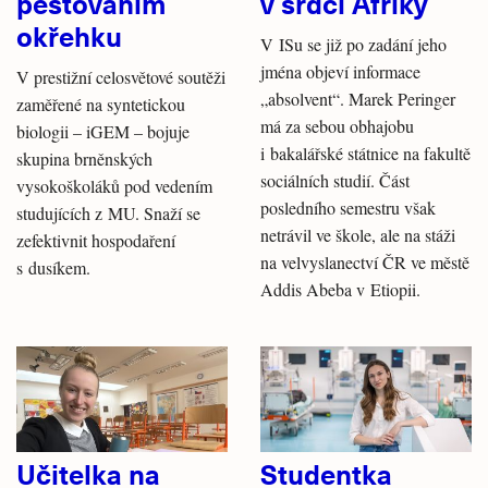
pěstováním
v srdci Afriky
okřehku
V ISu se již po zadání jeho
jména objeví informace
V prestižní celosvětové soutěži
„absolvent“. Marek Peringer
zaměřené na syntetickou
má za sebou obhajobu
biologii – iGEM – bojuje
i bakalářské státnice na fakultě
skupina brněnských
sociálních studií. Část
vysokoškoláků pod vedením
posledního semestru však
studujících z MU. Snaží se
netrávil ve škole, ale na stáži
zefektivnit hospodaření
na velvyslanectví ČR ve městě
s dusíkem.
Addis Abeba v Etiopii.
Učitelka na
Studentka