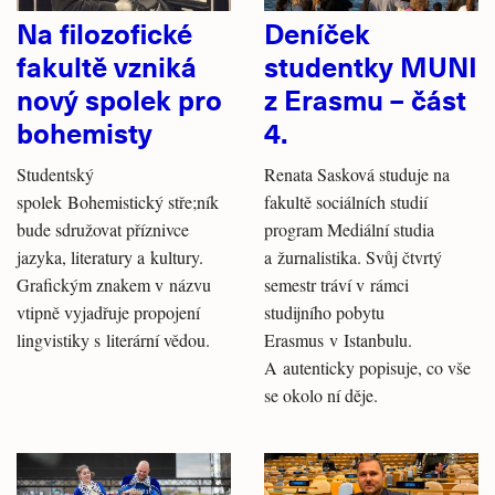
Na filozofické
Deníček
fakultě vzniká
studentky MUNI
nový spolek pro
z Erasmu – část
bohemisty
4.
Studentský
Renata Sasková studuje na
spolek Bohemistický stře;ník
fakultě sociálních studií
bude sdružovat příznivce
program Mediální studia
jazyka, literatury a kultury.
a žurnalistika. Svůj čtvrtý
Grafickým znakem v názvu
semestr tráví v rámci
vtipně vyjadřuje propojení
studijního pobytu
lingvistiky s literární vědou.
Erasmus v Istanbulu.
A autenticky popisuje, co vše
se okolo ní děje.