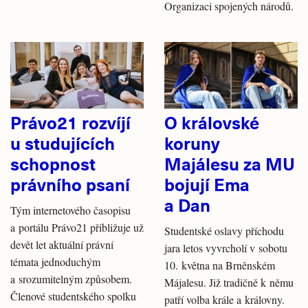
Organizaci spojených národů.
Právo21 rozvíjí
O královské
u studujících
koruny
schopnost
Majálesu za MU
právního psaní
bojují Ema
a Dan
Tým internetového časopisu
a portálu Právo21 přibližuje už
Studentské oslavy příchodu
devět let aktuální právní
jara letos vyvrcholí v sobotu
témata jednoduchým
10. května na Brněnském
a srozumitelným způsobem.
Májalesu. Již tradičně k němu
Členové studentského spolku
patří volba krále a královny.