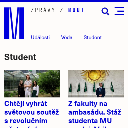
Přejít
na
hlavní
obsah
Události
Věda
Student
Student
Chtějí vyhrát
Z fakulty na
světovou soutěž
ambasádu. Stáž
s revolučním
studenta MU