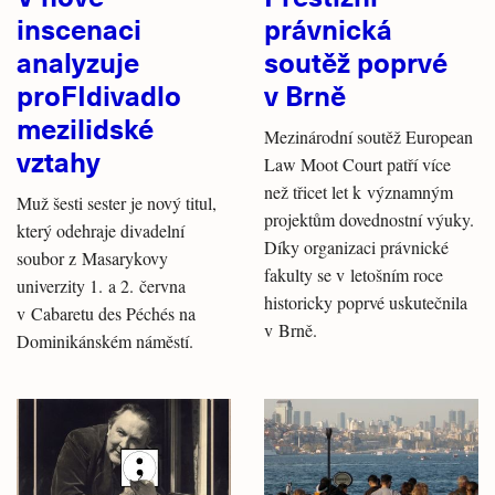
inscenaci
právnická
analyzuje
soutěž poprvé
proFIdivadlo
v Brně
mezilidské
Mezinárodní soutěž European
vztahy
Law Moot Court patří více
než třicet let k významným
Muž šesti sester je nový titul,
projektům dovednostní výuky.
který odehraje divadelní
Díky organizaci právnické
soubor z Masarykovy
fakulty se v letošním roce
univerzity 1. a 2. června
historicky poprvé uskutečnila
v Cabaretu des Péchés na
v Brně.
Dominikánském náměstí.