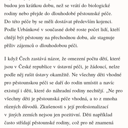
budou jen krátkou dobu, než se vrátí do biologické
rodiny nebo přejde do dlouhodobé pěstounské péče.
Do této péče by se měli dostávat především kojenci.
Podle Urbánkové v současné době roste počet lidí, kteří
chtějí být pěstouny na přechodnou dobu, ale stagnuje
příliv zájemců o dlouhodobou péči.
I když Čech zastává názor, že omezení počtu dětí, které
jsou v České republice v ústavní péči, je žádoucí, nelze
podle něj rušit ústavy okamžitě. Ne všechny děti vhodné
pro pěstounskou péči se daří do rodin umístit a navíc
existují i děti, které do náhradní rodiny nechtějí. „Ne pro
všechny děti je pěstounská péče vhodná, a to z mnoha
různých důvodů. Zkušenosti s její profesionalizací
v jiných zemích nejsou jen pozitivní. Děti například
často střídají pěstounské rodiny, což pro ně znamená