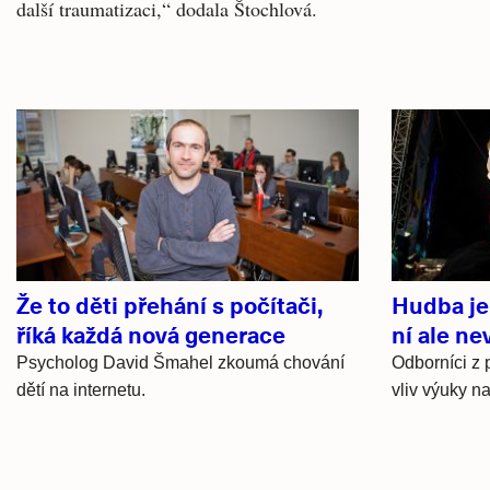
další traumatizaci,“ dodala Štochlová.
Související
články
Že to děti přehání s počítači,
Hudba je
říká každá nová generace
ní ale ne
Psycholog David Šmahel zkoumá chování
Odborníci z 
dětí na internetu.
vliv výuky n