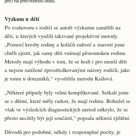
péči na přechodnou dobu.
Výzkum u dětí
Po rozhovoru s rodiči se autoři výzkumu zaměřili na
děti, u kterých využili takzvané projektivní metody.
„Pomocí kresby rodiny a koláčů radostí a starostí jsme
chtěli zjistit, jak samy děti vnímají pěstounskou rodinu.
Metody mají výhodu v tom, že se hodí i pro menší děti
a nejsou zatížené zprostředkovanými názory rodičů, jako
je tomu u dotazníků,“ vysvětlila metodu Králová.
„Některé případy byly velmi komplikované. Setkali jsme
se s dětmi, které měly radost, že mají rodinu. Bohužel se
však ve výsledcích diagnostických metod odkrylo, že se
přesto necítily být její součástí,“ popsala některá zjištění.
Důvodů pro podobné, někdy i rozporuplné pocity, je