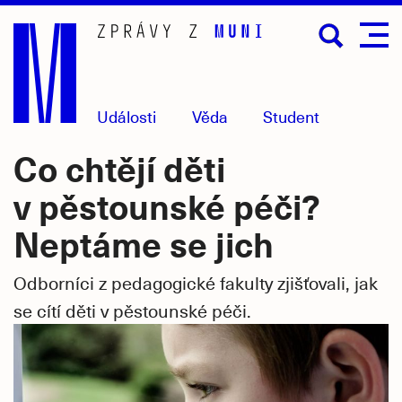
Přejít
na
hlavní
obsah
Události
Věda
Student
Co chtějí děti
v pěstounské péči?
Neptáme se jich
Odborníci z pedagogické fakulty zjišťovali, jak
se cítí děti v pěstounské péči.