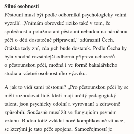
Silné osobnosti
Pěstouni musí být podle odborníků psychologicky velmi
vyzrálí. „Vnímám obrovské riziko také v tom, že
společnost a potažmo ani pěstouni nebudou na náročnou
péči o děti dostatečně připravení,“ zdůraznil Čech.
Otázka tedy zní, zda jich bude dostatek. Podle Čecha by
byla vhodná rozsáhlejší odborná příprava uchazečů
o pěstounskou péči, možná i ve formě bakalářského
studia a včetně osobnostního výcviku.
A jak to vidí sami pěstouni? „Pro pěstounskou péči by se
měli rozhodovat lidé, kteří mají určitý pedagogický
talent, jsou psychicky odolní a vyrovnaní a zdravotně
způsobilí. Současně musí žít ve fungujícím pevném
vztahu. Budou totiž zvládat nové komplikované situace,
se kterými je tato péče spojena. Samozřejmostí je