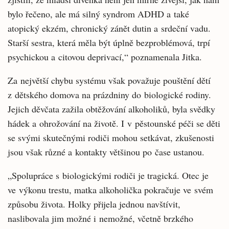
bylo řečeno, ale má silný syndrom ADHD a také
atopický ekzém, chronický zánět dutin a srdeční vadu.
Starší sestra, která měla být úplně bezproblémová, trpí
psychickou a citovou deprivací,“ poznamenala Jitka.
Za největší chybu systému však považuje pouštění dětí
z dětského domova na prázdniny do biologické rodiny.
Jejich děvčata zažila obtěžování alkoholiků, byla svědky
hádek a ohrožování na životě. I v pěstounské péči se děti
se svými skutečnými rodiči mohou setkávat, zkušenosti
jsou však různé a kontakty většinou po čase ustanou.
„Spolupráce s biologickými rodiči je tragická. Otec je
ve výkonu trestu, matka alkoholička pokračuje ve svém
způsobu života. Holky přijela jednou navštívit,
naslibovala jim možné i nemožné, včetně brzkého