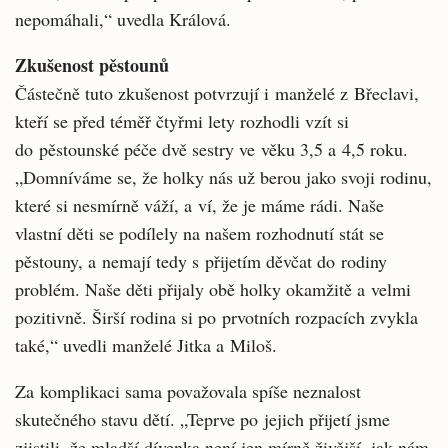
nepomáhali,“ uvedla Králová.
Zkušenost pěstounů
Částečně tuto zkušenost potvrzují i manželé z Břeclavi,
kteří se před téměř čtyřmi lety rozhodli vzít si
do pěstounské péče dvě sestry ve věku 3,5 a 4,5 roku.
„Domníváme se, že holky nás už berou jako svoji rodinu,
které si nesmírně váží, a ví, že je máme rádi. Naše
vlastní děti se podílely na našem rozhodnutí stát se
pěstouny, a nemají tedy s přijetím děvčat do rodiny
problém. Naše děti přijaly obě holky okamžitě a velmi
pozitivně. Širší rodina si po prvotních rozpacích zvykla
také,“ uvedli manželé Jitka a Miloš.
Za komplikaci sama považovala spíše neznalost
skutečného stavu dětí. „Teprve po jejich přijetí jsme
zjistili, že mladší dívenka není jen mírně živější, jak nám