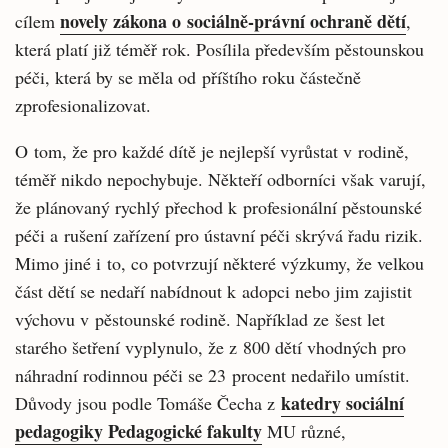
novely zákona o sociálně-právní ochraně dětí
cílem
,
která platí již téměř rok. Posílila především pěstounskou
péči, která by se měla od příštího roku částečně
zprofesionalizovat.
O tom, že pro každé dítě je nejlepší vyrůstat v rodině,
téměř nikdo nepochybuje. Někteří odborníci však varují,
že plánovaný rychlý přechod k profesionální pěstounské
péči a rušení zařízení pro ústavní péči skrývá řadu rizik.
Mimo jiné i to, co potvrzují některé výzkumy, že velkou
část dětí se nedaří nabídnout k adopci nebo jim zajistit
výchovu v pěstounské rodině. Například ze šest let
starého šetření vyplynulo, že z 800 dětí vhodných pro
náhradní rodinnou péči se 23 procent nedařilo umístit.
katedry sociální
Důvody jsou podle Tomáše Čecha z
pedagogiky Pedagogické fakulty
MU různé,