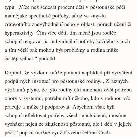
typu. „Více než šedesát procent dětí v pěstounské péči
má nějaké specifické potřeby, ať už ve smyslu
zdravotního znevýhodnění nebo v oblasti poruch učení či
hyperaktivity. Čím více dětí, tím méně jsou rodiče
schopní reagovat na individuální potřeby každého z nich
a tím větší pak mohou být problémy a rodina může
častěji selhat,“ podotkl.
Doplnil, že výzkum může pomoci například při vytváření
podpůrných institucí pro pěstounské rodiny. „Z různých
výzkumů plyne, že tyto rodiny cítí mnohem větší potřebu
opory v systému, potřebu mít někoho, kdo s rodinou víc
pracuje a může ji podporovat. Abychom však byli
schopní reflektovat potřeby všech jejích členů, musíme
vycházet nejen ze zkušeností pěstounů, ale i dětí v jejich
péči,“ popsal možné využití svého šetření Čech.