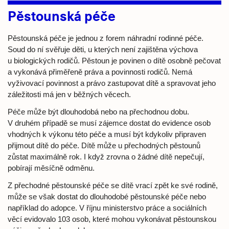
Pěstounská péče
Pěstounská péče je jednou z forem náhradní rodinné péče.
Soud do ní svěřuje děti, u kterých není zajištěna výchova
u biologických rodičů. Pěstoun je povinen o dítě osobně pečovat
a vykonává přiměřeně práva a povinnosti rodičů. Nemá
vyživovací povinnost a právo zastupovat dítě a spravovat jeho
záležitosti má jen v běžných věcech.
Péče může být dlouhodobá nebo na přechodnou dobu.
V druhém případě se musí zájemce dostat do evidence osob
vhodných k výkonu této péče a musí být kdykoliv připraven
přijmout dítě do péče. Dítě může u přechodných pěstounů
zůstat maximálně rok. I když zrovna o žádné dítě nepečují,
pobírají měsíčně odměnu.
Z přechodné pěstounské péče se dítě vrací zpět ke své rodině,
může se však dostat do dlouhodobé pěstounské péče nebo
například do adopce. V říjnu ministerstvo práce a sociálních
věcí evidovalo 103 osob, které mohou vykonávat pěstounskou