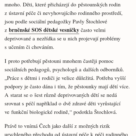
mnoho. Děti, které přicházejí do pěstounských rodin
z ústavní péče či nevyhovujícího rodinného prostředí,
jsou podle sociální pedagožky Pavly Štochlové
brněnské SOS dětské vesničky
z
často velmi
deprivované a nezřídka se u nich projevují problémy
s učením či chováním.
I proto potřebují pěstouni mnohem častěji pomoc
sociálních pedagogů, psychologů a dalších odborníků.
„Práce s dětmi i rodiči je velice důležitá. Potřeba vyšší
podpory je často dána i tím, že pěstounky mají dětí více.
A starat se o šest různě deprivovaných dětí se nedá
srovnat s péčí například o dvě zdravé děti vyrůstající
ve funkční biologické rodině,“ podotkla Štochlová.
Právě to vnímá Čech jako další z možných rizik
urychleného přechodu od ústavní péče k péči rodinného