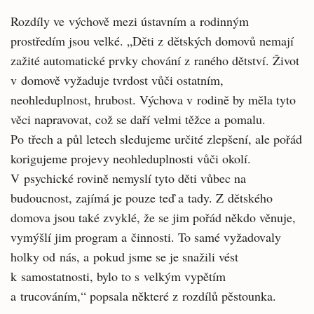
Rozdíly ve výchově mezi ústavním a rodinným
prostředím jsou velké. „Děti z dětských domovů nemají
zažité automatické prvky chování z raného dětství. Život
v domově vyžaduje tvrdost vůči ostatním,
neohleduplnost, hrubost. Výchova v rodině by měla tyto
věci napravovat, což se daří velmi těžce a pomalu.
Po třech a půl letech sledujeme určité zlepšení, ale pořád
korigujeme projevy neohleduplnosti vůči okolí.
V psychické rovině nemyslí tyto děti vůbec na
budoucnost, zajímá je pouze teď a tady. Z dětského
domova jsou také zvyklé, že se jim pořád někdo věnuje,
vymýšlí jim program a činnosti. To samé vyžadovaly
holky od nás, a pokud jsme se je snažili vést
k samostatnosti, bylo to s velkým vypětím
a trucováním,“ popsala některé z rozdílů pěstounka.