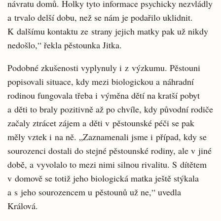
návratu domů. Holky tyto informace psychicky nezvládly
a trvalo delší dobu, než se nám je podařilo uklidnit.
K dalšímu kontaktu ze strany jejich matky pak už nikdy
nedošlo,“ řekla pěstounka Jitka.
Podobné zkušenosti vyplynuly i z výzkumu. Pěstouni
popisovali situace, kdy mezi biologickou a náhradní
rodinou fungovala třeba i výměna dětí na kratší pobyt
a děti to braly pozitivně až po chvíle, kdy původní rodiče
začaly ztrácet zájem a děti v pěstounské péči se pak
měly vztek i na ně. „Zaznamenali jsme i případ, kdy se
sourozenci dostali do stejné pěstounské rodiny, ale v jiné
době, a vyvolalo to mezi nimi silnou rivalitu. S dítětem
v domově se totiž jeho biologická matka ještě stýkala
a s jeho sourozencem u pěstounů už ne,“ uvedla
Králová.