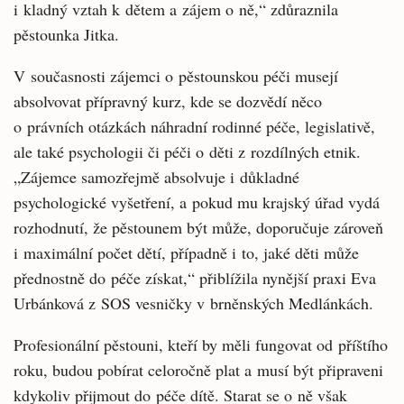
i kladný vztah k dětem a zájem o ně,“ zdůraznila
pěstounka Jitka.
V současnosti zájemci o pěstounskou péči musejí
absolvovat přípravný kurz, kde se dozvědí něco
o právních otázkách náhradní rodinné péče, legislativě,
ale také psychologii či péči o děti z rozdílných etnik.
„Zájemce samozřejmě absolvuje i důkladné
psychologické vyšetření, a pokud mu krajský úřad vydá
rozhodnutí, že pěstounem být může, doporučuje zároveň
i maximální počet dětí, případně i to, jaké děti může
přednostně do péče získat,“ přiblížila nynější praxi Eva
Urbánková z SOS vesničky v brněnských Medlánkách.
Profesionální pěstouni, kteří by měli fungovat od příštího
roku, budou pobírat celoročně plat a musí být připraveni
kdykoliv přijmout do péče dítě. Starat se o ně však