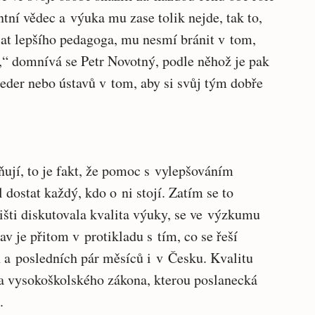
tní vědec a výuka mu zase tolik nejde, tak to,
lat lepšího pedagoga, mu nesmí bránit v tom,
u,“ domnívá se Petr Novotný, podle něhož je pak
eder nebo ústavů v tom, aby si svůj tým dobře
ují, to je fakt, že pomoc s vylepšováním
ostat každý, kdo o ni stojí. Zatím se to
išti diskutovala kvalita výuky, se ve výzkumu
av je přitom v protikladu s tím, co se řeší
 a posledních pár měsíců i v Česku. Kvalitu
la vysokoškolského zákona, kterou poslanecká
.