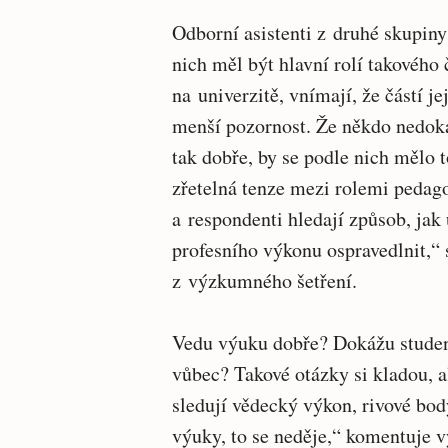
Odborní asistenti z druhé skupin
nich měl být hlavní rolí takového
na univerzitě, vnímají, že částí je
menší pozornost. Že někdo nedoká
tak dobře, by se podle nich mělo 
zřetelná tenze mezi rolemi pedag
a respondenti hledají způsob, jak
profesního výkonu ospravedlnit,“ 
z výzkumného šetření.
Vedu výuku dobře? Dokážu studen
vůbec? Takové otázky si kladou, al
sledují vědecký výkon, rivové bod
výuky, to se neděje,“ komentuje