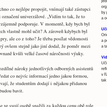
jed
org
chno co nejlépe propojit, vnímají také zástupci
by 
 označení univerzálové. „Vidím to tak, že to
a o
vzájemně podporuje. V momentě, kdy bych byl
Uči
bych vlastně mohl učit? A zároveň kdybych byl
Ori
jpry, ale co z toho? Je třeba posílat vědomosti
a p
erý ovšem stejně jako jiní dodal, že poměr mezi
a t
vnaně kvůli velké časové náročnosti výuky.
Vid
Uči
ozdílné nároky jednotlivých odborných asistentů
ref
v ř
ředat co nejvíc informací jedno jakou formou,
tak
ají, že studentům dodají i nějakou přidanou
budou bavit.
e ve svojí osobě snažili za každou cenu obě role