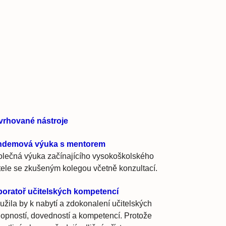
vrhované nástroje
ndemová výuka s mentorem
lečná výuka začínajícího vysokoškolského
tele se zkušeným kolegou včetně konzultací.
boratoř učitelských kompetencí
užila by k nabytí a zdokonalení učitelských
opností, dovedností a kompetencí. Protože