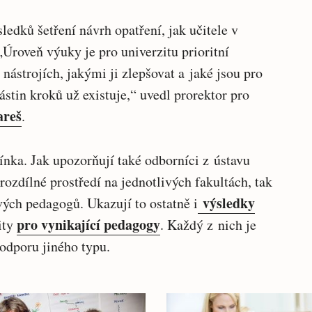
ledků šetření návrh opatření, jak učitele v
„Úroveň výuky je pro univerzitu prioritní
nástrojích, jakými ji zlepšovat a jaké jsou pro
ástin kroků už existuje,“ uvedl prorektor pro
areš
.
ínka. Jak upozorňují také odborníci z ústavu
rozdílné prostředí na jednotlivých fakultách, tak
výsledky
vých pedagogů. Ukazují to ostatně i
pro vynikající pedagogy
ity
. Každý z nich je
podporu jiného typu.