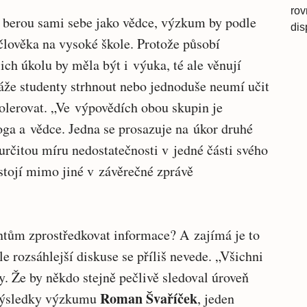
rov
y berou sami sebe jako vědce, výzkum by podle
dis
 člověka na vysoké škole. Protože působí
jich úkolu by měla být i výuka, té ale věnují
že studenty strhnout nebo jednoduše neumí učit
tolerovat. „Ve výpovědích obou skupin je
oga a vědce. Jedna se prosazuje na úkor druhé
 určitou míru nedostatečnosti v jedné části svého
stojí mimo jiné v závěrečné zprávě
tům zprostředkovat informace? A zajímá je to
e rozsáhlejší diskuse se příliš nevede. „Všichni
y. Že by někdo stejně pečlivě sledoval úroveň
Roman Švaříček
 výsledky výzkumu
, jeden