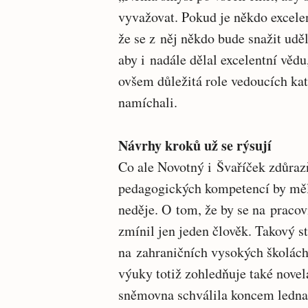
vyvažovat. Pokud je někdo excelen
že se z něj někdo bude snažit udě
aby i nadále dělal excelentní věd
ovšem důležitá role vedoucích kat
namíchali.
Návrhy kroků už se rýsují
Co ale Novotný i Švaříček zdůrazň
pedagogických kompetencí by měl d
neděje. O tom, že by se na pracov
zmínil jen jeden člověk. Takový st
na zahraničních vysokých školách
výuky totiž zohledňuje také nove
sněmovna schválila koncem ledna