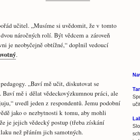
pořád učitel. „Musíme si uvědomit, že v tomto
dvou náročných rolí. Být vědcem a zároveň
i je neobyčejně obtížné,“ doplnil vedoucí
ovotný
.
Na
 pedagogy. „Baví mě učit, diskutovat se
Ta
y. Baví mě i dělat vědeckovýzkumnou práci, ale
Spo
ojuju,“ uvedl jeden z respondentů. Jemu podobní
uči
vědě jako o nezbytnosti k tomu, aby mohli
La
že je jejich vědecký postup (třeba získání
Slo
tlaku než přáním jich samotných.
sch