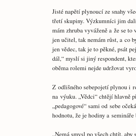
Jisté napětí plynoucí ze snahy vše
třetí skupiny. Výzkumníci jim dali
mám zhruba vyváženě a že se to 
jen učitel, tak nemám růst, a co 
jen vědec, tak je to pěkné, psát pe
dál,“ myslí si jiný respondent, kt
oběma rolemi nejde udržovat vyro
Z odlišného sebepojetí plynou i r
na výuku. „Vědci“ chtějí hlavně p
„pedagogové“ sami od sebe očekáv
hodnotu, že je hodiny a semináře 
„Nemá smysl po všech chtít, aby s