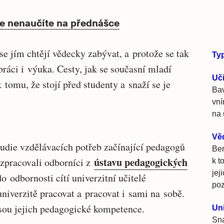
 nenaučíte na přednášce
se jím chtějí vědecky zabývat, a protože se tak
Ty
 práci i výuka. Cesty, jak se současní mladí
Uči
 tomu, že stojí před studenty a snaží se je
Bav
vní
na 
Vě
studie vzdělávacích potřeb začínající pedagogů
Ber
ústavu pedagogických
 zpracovali odborníci z
k t
jej
do odbornosti cítí univerzitní učitelé
poz
niverzitě pracovat a pracovat i sami na sobě.
 jsou jejich pedagogické kompetence.
Un
Sna