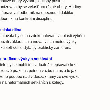
notlivé obory vyžadují odlišný přístup,
anizovala by se zvlášť pro různé obory. Hodiny
připravoval odborník na obecnou didaktiku
dborník na konkrétní disciplínu.
telská dílna
entovala by se na zdokonalování v oblasti výběru
oužití základních a inovativních metod výuky
aké soft skills. Byla by prakticky zaměřená.
eoreflexe výuky a setkávání
telé by se mohli individuálně zlepšovat skrze
lexi své praxe a zpětnou vazbu na ni, a to jak
ízené podobě nad videozáznamy ze své výuku,
 i na neformálních setkáních s kolegy.