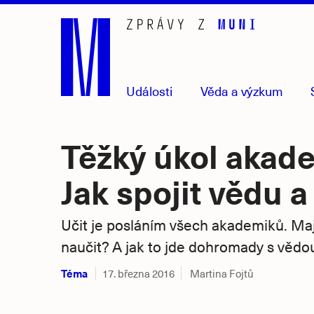
Přejít
na
hlavní
obsah
Události
Věda
a výzkum
Těžký úkol akad
Jak spojit vědu 
Učit je posláním všech akademiků. Mají
naučit? A jak to jde dohromady s vědo
Téma
17. března 2016
Martina Fojtů