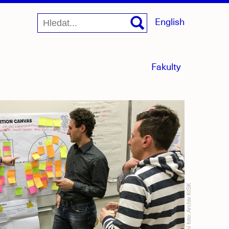
English
menu
Fakulty
sbaleno
Archiv KISK