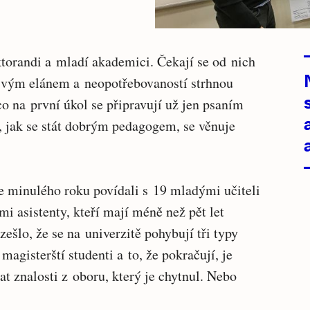
oktorandi a mladí akademici. Čekají se od nich
e svým elánem a neopotřebovaností strhnou
o na první úkol se připravují už jen psaním
 jak se stát dobrým pedagogem, se věnuje
e minulého roku povídali s 19 mladými učiteli
mi asistenty, kteří mají méně než pět let
ešlo, že se na univerzitě pohybují tři typy
magisterští studenti a to, že pokračují, je
at znalosti z oboru, který je chytnul. Nebo