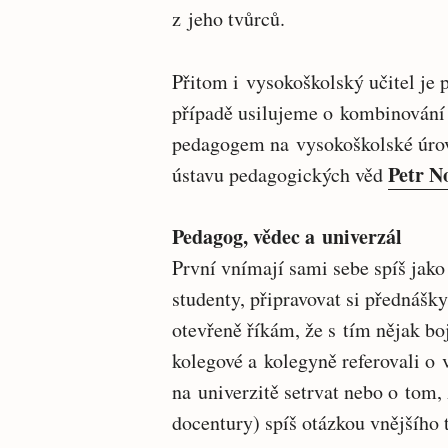
z jeho tvůrců.
Přitom i vysokoškolský učitel je 
případě usilujeme o kombinování 
pedagogem na vysokoškolské úrovn
Petr N
ústavu pedagogických věd
Pedagog, vědec a univerzál
První vnímají sami sebe spíš jako
studenty, připravovat si přednášk
otevřeně říkám, že s tím nějak b
kolegové a kolegyně referovali o 
na univerzitě setrvat nebo o tom, 
docentury) spíš otázkou vnějšího 