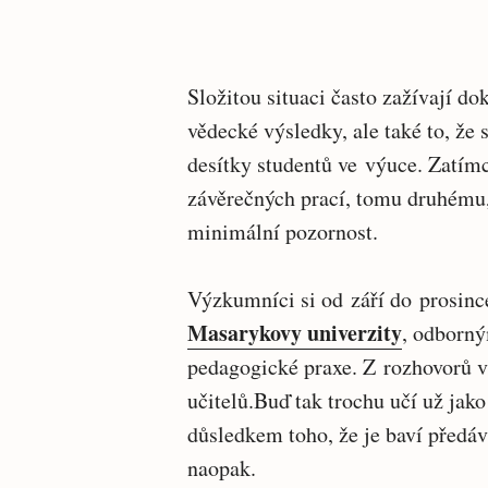
Složitou situaci často zažívají d
vědecké výsledky, ale také to, ž
desítky studentů ve výuce. Zatímc
závěrečných prací, tomu druhému,
minimální pozornost.
Výzkumníci si od září do prosinc
Masarykovy univerzity
, odborný
pedagogické praxe. Z rozhovorů vz
učitelů.Buď tak trochu učí už jako 
důsledkem toho, že je baví předáv
naopak.