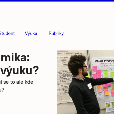
Student
Výuka
Rubriky
menu
sbaleno
emika:
a výuku?
 se to ale kde
u?