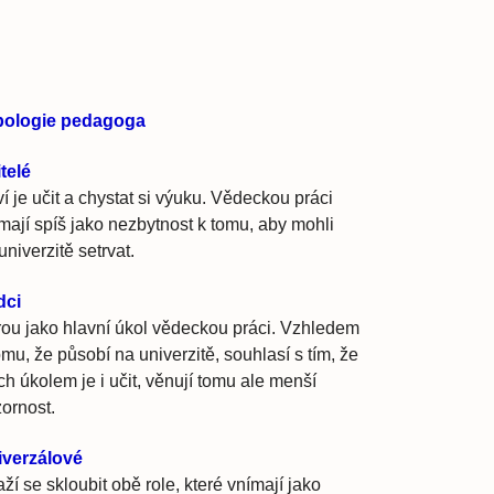
pologie pedagoga
telé
í je učit a chystat si výuku. Vědeckou práci
mají spíš jako nezbytnost k tomu, aby mohli
univerzitě setrvat.
dci
ou jako hlavní úkol vědeckou práci. Vzhledem
omu, že působí na univerzitě, souhlasí s tím, že
ich úkolem je i učit, věnují tomu ale menší
ornost.
iverzálové
ží se skloubit obě role, které vnímají jako