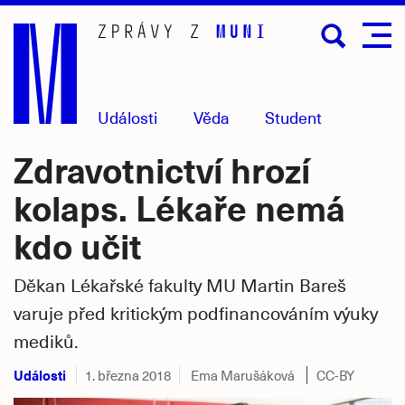
Přejít
na
hlavní
obsah
Události
Věda
Student
Zdravotnictví hrozí
kolaps. Lékaře nemá
kdo učit
Děkan Lékařské fakulty MU Martin Bareš
varuje před kritickým podfinancováním výuky
mediků.
Události
1. března 2018
Ema Marušáková
CC-BY