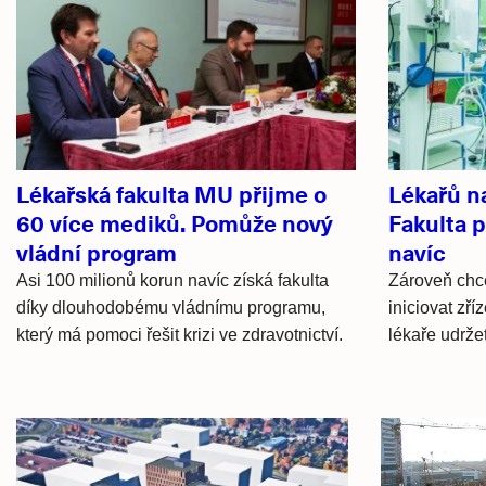
Související
články
Lékařská fakulta MU přijme o
Lékařů n
60 více mediků. Pomůže nový
Fakulta 
vládní program
navíc
Asi 100 milionů korun navíc získá fakulta
Zároveň chc
díky dlouhodobému vládnímu programu,
iniciovat zří
který má pomoci řešit krizi ve zdravotnictví.
lékaře udrže
Hlavní
novinky