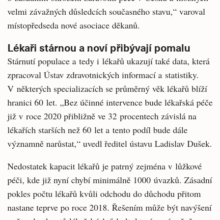
velmi závažných důsledcích současného stavu,“ varoval
místopředseda nové asociace děkanů.
Lékaři stárnou a noví přibývají pomalu
Stárnutí populace a tedy i lékařů ukazují také data, která
zpracoval Ústav zdravotnických informací a statistiky.
V některých specializacích se průměrný věk lékařů blíží
hranici 60 let. „Bez účinné intervence bude lékařská péče
již v roce 2020 přibližně ve 32 procentech závislá na
lékařích starších než 60 let a tento podíl bude dále
významně narůstat,“ uvedl ředitel ústavu Ladislav Dušek.
Nedostatek kapacit lékařů je patrný zejména v lůžkové
péči, kde již nyní chybí minimálně 1000 úvazků. Zásadní
pokles počtu lékařů kvůli odchodu do důchodu přitom
nastane teprve po roce 2018. Řešením může být navýšení