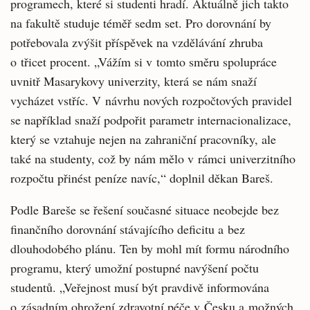
programech, které si studenti hradí. Aktuálně jich takto
na fakultě studuje téměř sedm set. Pro dorovnání by
potřebovala zvýšit příspěvek na vzdělávání zhruba
o třicet procent. „Vážím si v tomto směru spolupráce
uvnitř Masarykovy univerzity, která se nám snaží
vycházet vstříc. V návrhu nových rozpočtových pravidel
se například snaží podpořit parametr internacionalizace,
který se vztahuje nejen na zahraniční pracovníky, ale
také na studenty, což by nám mělo v rámci univerzitního
rozpočtu přinést peníze navíc,“ doplnil děkan Bareš.
Podle Bareše se řešení současné situace neobejde bez
finančního dorovnání stávajícího deficitu a bez
dlouhodobého plánu. Ten by mohl mít formu národního
programu, který umožní postupné navýšení počtu
studentů. „Veřejnost musí být pravdivě informována
o zásadním ohrožení zdravotní péče v Česku a možných