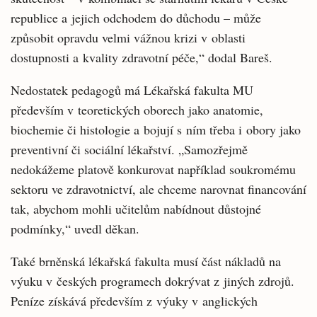
republice a jejich odchodem do důchodu – může
způsobit opravdu velmi vážnou krizi v oblasti
dostupnosti a kvality zdravotní péče,“ dodal Bareš.
Nedostatek pedagogů má Lékařská fakulta MU
především v teoretických oborech jako anatomie,
biochemie či histologie a bojují s ním třeba i obory jako
preventivní či sociální lékařství. „Samozřejmě
nedokážeme platově konkurovat například soukromému
sektoru ve zdravotnictví, ale chceme narovnat financování
tak, abychom mohli učitelům nabídnout důstojné
podmínky,“ uvedl děkan.
Také brněnská lékařská fakulta musí část nákladů na
výuku v českých programech dokrývat z jiných zdrojů.
Peníze získává především z výuky v anglických