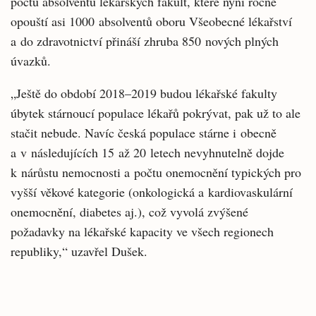
počtu absolventů lékařských fakult, které nyní ročně
opouští asi 1000 absolventů oboru Všeobecné lékařství
a do zdravotnictví přináší zhruba 850 nových plných
úvazků.
„Ještě do období 2018–2019 budou lékařské fakulty
úbytek stárnoucí populace lékařů pokrývat, pak už to ale
stačit nebude. Navíc česká populace stárne i obecně
a v následujících 15 až 20 letech nevyhnutelně dojde
k nárůstu nemocnosti a počtu onemocnění typických pro
vyšší věkové kategorie (onkologická a kardiovaskulární
onemocnění, diabetes aj.), což vyvolá zvýšené
požadavky na lékařské kapacity ve všech regionech
republiky,“ uzavřel Dušek.