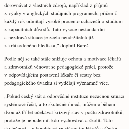
dorovnávat z vlastních zdrojů, například z příjmů
z výuky v anglických studijních programech, přičemž
každý rok odmítají vysoké procento uchazečů o studium
z kapacitních důvodů. Tato vysoce nestandardní
a nezdravá situace je zcela neudržitelná již
z krátkodobého hlediska,“ doplnil Bareš.
Podle něj se také stále snižuje ochota a motivace lékařů
a zdravotníků věnovat se pedagogické práci, protože
v odpovídajícím postavení lékaře či sestry bez
pedagogického úvazku si vydělají významně více.
„Pokud český stát a odpovědné instituce nezačnou situaci
systémově řešit, a to skutečně ihned, můžeme během
dvou až tří let očekávat krizový stav v počtu zdravotníků,
protože je nebude mít kdo vychovávat a školit. Tato
skutečnost – v kombinaci se stárnutím lékařů v České