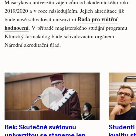
Masarykova univerzita zájemcům od akademického roku
2019/2020 a v roce následujícím. Jejich akreditace již
Rada pro vnitřní
bude nově schvalovat univerzitní
hodnocení
. V případě magisterského studijní programu
Klinický farmakolog bude schvalovacím orgánem
Národní akreditační úřad.
Související
články
Bek: Skutečně světovou
Studenti
univerzitou se staneme jen
kvalitu s