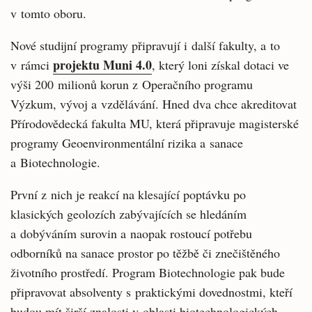
v tomto oboru.
Nové studijní programy připravují i další fakulty, a to
projektu Muni 4.0
v rámci
, který loni získal dotaci ve
výši 200 milionů korun z Operačního programu
Výzkum, vývoj a vzdělávání. Hned dva chce akreditovat
Přírodovědecká fakulta MU, která připravuje magisterské
programy Geoenvironmentální rizika a sanace
a Biotechnologie.
První z nich je reakcí na klesající poptávku po
klasických geolozích zabývajících se hledáním
a dobýváním surovin a naopak rostoucí potřebu
odborníků na sanace prostor po těžbě či znečištěného
životního prostředí. Program Biotechnologie pak bude
připravovat absolventy s praktickými dovednostmi, kteří
budou mít širší znalosti v oblasti biotechnologických