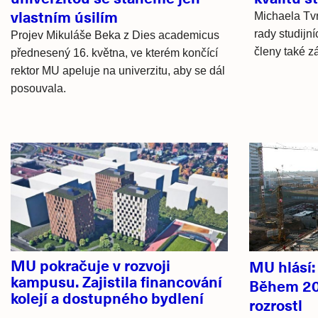
vlastním úsilím
Michaela Tv
rady studijn
Projev Mikuláše Beka z Dies academicus
členy také z
přednesený 16. května, ve kterém končící
rektor MU apeluje na univerzitu, aby se dál
posouvala.
Hlavní
novinky
MU pokračuje v rozvoji
MU hlásí
kampusu. Zajistila financování
Během 20
kolejí a dostupného bydlení
rozrostl