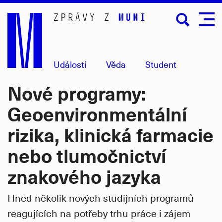
Přejít
na
hlavní
obsah
Události
Věda
Student
Nové programy:
Geoenvironmentální
rizika, klinická farmacie
nebo tlumočnictví
znakového jazyka
Hned několik nových studijních programů
reagujících na potřeby trhu práce i zájem