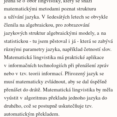
jedná se o obor lingvistiky, který se snaží
matematickými metodami poznat strukturu
a užívání jazyka. V šedesátých letech se obvykle
členila na algebraickou, pro zobrazování
jazykových struktur algebraickými modely, a na
statistickou - tu jsem pěstoval i já - která se zabývá
různými parametry jazyka, například četností slov.
Matematická lingvistika má praktické aplikace
v informačních technologiích při přenášení zpráv
nebo v tzv. teorii informací. Přirozený jazyk se
musí matematicky zvládnout, aby se dal úspěšně
přenášet do drátě. Matematická lingvistika by měla
vyústit v algoritmus překladu jednoho jazyka do
druhého, což se postupně uskutečňuje tzv.
automatickým překladem.