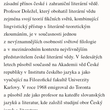
zásadní přínos české i zahraniční literární vědě.
Profesor Doležel, který obohatil literární vědu
zejména svojí teorií fikčních světů, kombinující
lingvistický přístup s literárně-teoretickým
zkoumáním, je v současnosti jednou
z nevýznamnějších osobností světové filologie
a v mezinárodním kontextu nejvlivnějším
představitelem české literární vědy. V šedesátých
letech působil současně na Akademii věd České
republiky v Institutu českého jazyka a jako
vyučující na Filozofické fakultě Univerzity
Karlovy. V roce 1968 emigroval do Toronta
a působil zde jako profesor na katedře slovanských
jazyků a literatur, kde založil studijní obor Český
jazyk a literatura.