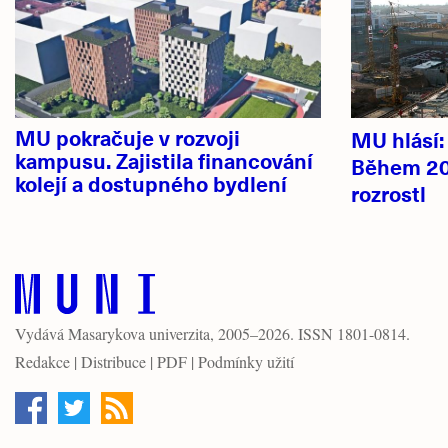
MU pokračuje v rozvoji
MU hlásí
kampusu. Zajistila financování
Během 20
kolejí a dostupného bydlení
rozrostl
Vydává
Masarykova univerzita
, 2005–2026. ISSN 1801-0814.
Redakce
|
Distribuce
|
PDF
|
Podmínky užití