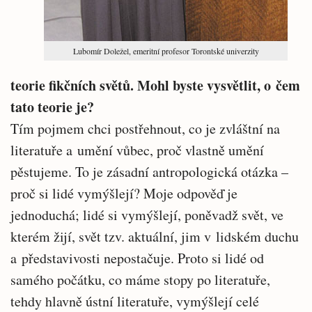
Lubomír Doležel, emeritní profesor Torontské univerzity
teorie fikčních světů. Mohl byste vysvětlit, o čem
tato teorie je?
Tím pojmem chci postřehnout, co je zvláštní na
literatuře a umění vůbec, proč vlastně umění
pěstujeme. To je zásadní antropologická otázka –
proč si lidé vymýšlejí? Moje odpověď je
jednoduchá; lidé si vymýšlejí, poněvadž svět, ve
kterém žijí, svět tzv. aktuální, jim v lidském duchu
a představivosti nepostačuje. Proto si lidé od
samého počátku, co máme stopy po literatuře,
tehdy hlavně ústní literatuře, vymýšlejí celé