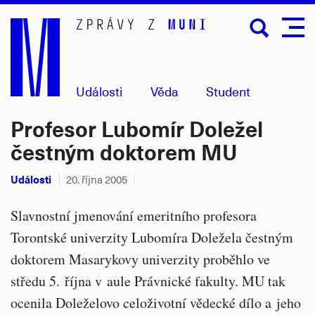
Přejít
na
hlavní
obsah
Události
Věda
Student
Profesor Lubomír Doležel
čestným doktorem MU
Události
20. října 2005
Slavnostní jmenování emeritního profesora
Torontské univerzity Lubomíra Doležela čestným
doktorem Masarykovy univerzity proběhlo ve
středu 5. října v aule Právnické fakulty. MU tak
ocenila Doleželovo celoživotní vědecké dílo a jeho