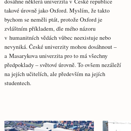
dosáhne některá univerzita v České republice
takové úrovně jako Oxford. Myslím, že takto
bychom se neměli ptát, protože Oxford je
zvláštním příkladem, dle mého názoru
v humanitních vědách vůbec neexistuje nebo
nevyniká. České univerzity mohou dosáhnout –
a Masarykova univerzita pro to má všechny
předpoklady – světové úrovně. To ovšem nezáleží
na jejích učitelích, ale především na jejích
studentech.
Související
Hlavní
články
novinky