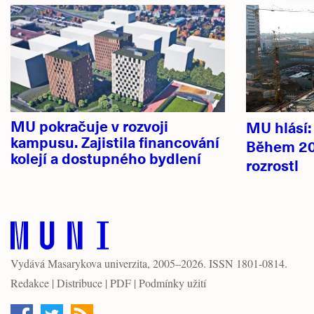
novinky
MU pokračuje v rozvoji
MU hlásí
kampusu. Zajistila financování
Během 20
kolejí a dostupného bydlení
rozrostl
Vydává
Masarykova univerzita
, 2005–2026. ISSN 1801-0814.
Redakce
|
Distribuce
|
PDF
|
Podmínky užití