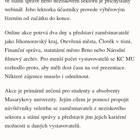
ve státní správě nebo neziskovém sektoru je přichystaný
webinář. Jeho lektorka účastníky provede výběrovým
řízením od začátku do konce.
Online akce potrvá dva dny a představí zaměstnavatelé
jako Jihomoravský kraj, Otevřená města, Člověk v tísni,
Finanční správa, statutární město Brno nebo Národní
filmový archiv. Pro menší počet vystavovatelů se KC MU
rozhodlo proto, aby měli dost času na své prezentace.
Některé zájemce muselo i odmítnout.
Akce je primárně určená pro studenty a absolventy
Masarykovy univerzity. Jejím cílem je pomoci propojit
návštěvníky veletrhu se zaměstnavateli z neziskového
sektoru a státní správy a představit jim jejich kariérní
možnosti u daných vystavovatelů.