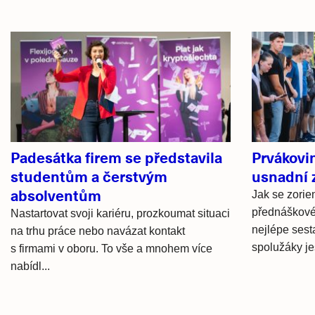
Související
články
Padesátka firem se představila
Prvákovin
studentům a čerstvým
usnadní 
absolventům
Jak se zorie
přednáškové 
Nastartovat svoji kariéru, prozkoumat situaci
nejlépe sest
na trhu práce nebo navázat kontakt
spolužáky ješ
s firmami v oboru. To vše a mnohem více
nabídl...
Hlavní