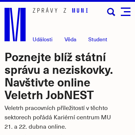
Přejít
na
hlavní
obsah
Události
Věda
Student
Poznejte blíž státní
správu a neziskovky.
Navštivte online
Veletrh JobNEST
Veletrh pracovních příležitostí v těchto
sektorech pořádá Kariérní centrum MU
21. a 22. dubna online.