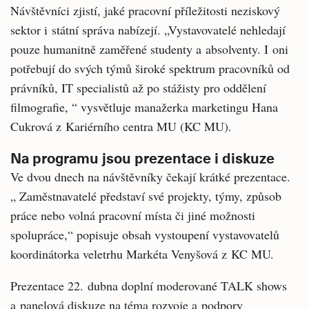
Návštěvníci zjistí, jaké pracovní příležitosti neziskový
sektor i státní správa nabízejí. „Vystavovatelé nehledají
pouze humanitně zaměřené studenty a absolventy. I oni
potřebují do svých týmů široké spektrum pracovníků od
právníků, IT specialistů až po stážisty pro oddělení
filmografie, “ vysvětluje manažerka marketingu Hana
Cukrová z Kariérního centra MU (KC MU).
Na programu jsou prezentace i diskuze
Ve dvou dnech na návštěvníky čekají krátké prezentace.
„ Zaměstnavatelé představí své projekty, týmy, způsob
práce nebo volná pracovní místa či jiné možnosti
spolupráce,“ popisuje obsah vystoupení vystavovatelů
koordinátorka veletrhu Markéta Venyšová z KC MU.
Prezentace 22. dubna doplní moderované TALK shows
a panelová diskuze na téma rozvoje a podpory