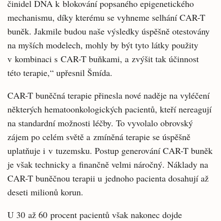
činidel DNA k blokování popsaného epigenetického
mechanismu, díky kterému se vyhneme selhání CAR-T
buněk. Jakmile budou naše výsledky úspěšně otestovány
na myších modelech, mohly by být tyto látky použity
v kombinaci s CAR-T buňkami, a zvýšit tak účinnost
této terapie,“ upřesnil Šmída.
CAR-T buněčná terapie přinesla nové naděje na vyléčení
některých hematoonkologických pacientů, kteří nereagují
na standardní možnosti léčby. To vyvolalo obrovský
zájem po celém světě a zmíněná terapie se úspěšně
uplatňuje i v tuzemsku. Postup generování CAR-T buněk
je však technicky a finančně velmi náročný. Náklady na
CAR-T buněčnou terapii u jednoho pacienta dosahují až
deseti milionů korun.
U 30 až 60 procent pacientů však nakonec dojde