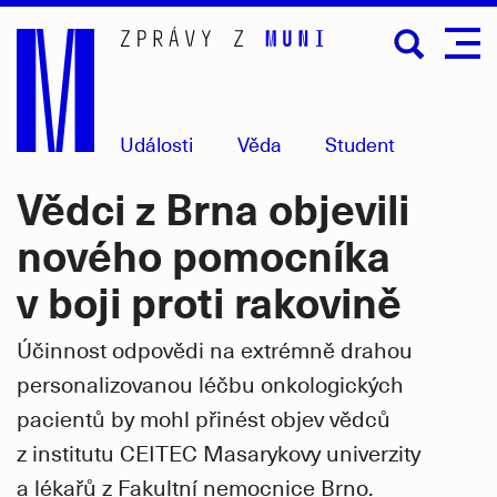
Přejít
na
hlavní
obsah
Události
Věda
Student
Vědci z Brna objevili
nového pomocníka
v boji proti rakovině
Účinnost odpovědi na extrémně drahou
personalizovanou léčbu onkologických
pacientů by mohl přinést objev vědců
z institutu CEITEC Masarykovy univerzity
a lékařů z Fakultní nemocnice Brno.