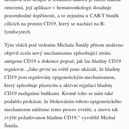
omezená, její aplikace v hematoonkologii dosahuje
pozoruhodné úspěšnosti, a to zejména u CAR-T buněk
cílících na protein CD19, který se nachází na B-
lymfocytech.
Tým vědců pod vedením Michala Šmídy přitom nedávno
objevil zcela nový mechanismus způsobující ztrátu
antigenu CD19 a dokonce popsal, jak lze hladiny CD19
regulovat. „Jako první na světě jsme ukázali, že hladiny
CD19 jsou regulovány epigenetickým mechanismem,
který způsobuje plasticitu a aktivní regulaci hladiny
CD19 maligními buňkami. Kromě toho se nám také
podařilo prokázat, že blokováním tohoto epigenetického
mechanismu můžeme tento proces zvrátit, a znovu tak
zvýšit požadovanou hladinu CD19,“ vysvětlil Michal
Šmída.