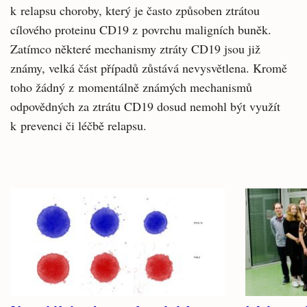
k relapsu choroby, který je často způsoben ztrátou
cílového proteinu CD19 z povrchu maligních buněk.
Zatímco některé mechanismy ztráty CD19 jsou již
známy, velká část případů zůstává nevysvětlena. Kromě
toho žádný z momentálně známých mechanismů
odpovědných za ztrátu CD19 dosud nemohl být využít
k prevenci či léčbě relapsu.
Související
články