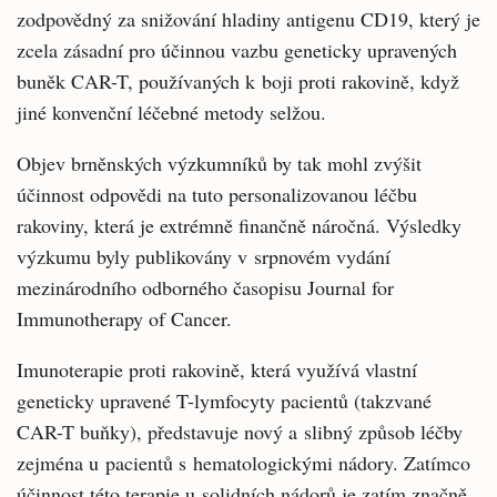
zodpovědný za snižování hladiny antigenu CD19, který je
zcela zásadní pro účinnou vazbu geneticky upravených
buněk CAR-T, používaných k boji proti rakovině, když
jiné konvenční léčebné metody selžou.
Objev brněnských výzkumníků by tak mohl zvýšit
účinnost odpovědi na tuto personalizovanou léčbu
rakoviny, která je extrémně finančně náročná. Výsledky
výzkumu byly publikovány v srpnovém vydání
mezinárodního odborného časopisu Journal for
Immunotherapy of Cancer.
Imunoterapie proti rakovině, která využívá vlastní
geneticky upravené T-lymfocyty pacientů (takzvané
CAR-T buňky), představuje nový a slibný způsob léčby
zejména u pacientů s hematologickými nádory. Zatímco
účinnost této terapie u solidních nádorů je zatím značně