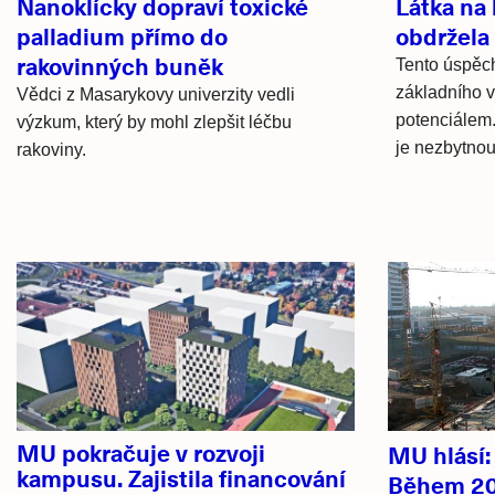
Nanoklícky dopraví toxické
Látka na
palladium přímo do
obdržela
rakovinných buněk
Tento úspěch
základního 
Vědci z Masarykovy univerzity vedli
potenciálem.
výzkum, který by mohl zlepšit léčbu
je nezbytnou
rakoviny.
Hlavní
novinky
MU pokračuje v rozvoji
MU hlásí
kampusu. Zajistila financování
Během 20