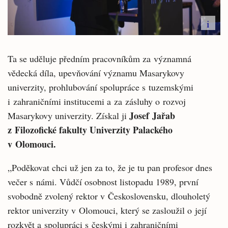
i
Ta se uděluje předním pracovníkům za významná
vědecká díla, upevňování významu Masarykovy
univerzity, prohlubování spolupráce s tuzemskými
i zahraničními institucemi a za zásluhy o rozvoj
Josef Jařab
Masarykovy univerzity. Získal ji
z Filozofické fakulty Univerzity Palackého
v Olomouci.
„Poděkovat chci už jen za to, že je tu pan profesor dnes
večer s námi. Vůdčí osobnost listopadu 1989, první
svobodně zvolený rektor v Československu, dlouholetý
rektor univerzity v Olomouci, který se zasloužil o její
rozkvět a spolupráci s českými i zahraničními