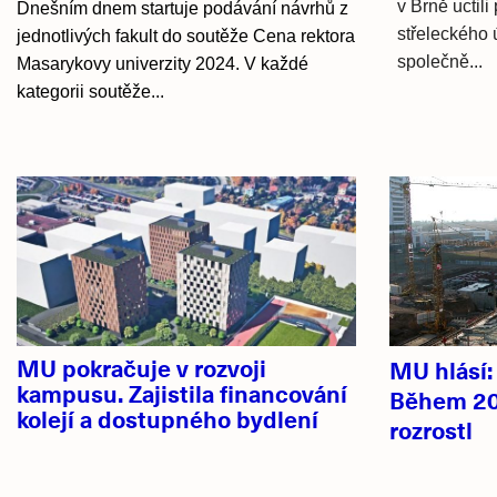
v Brně uctili
Dnešním dnem startuje podávání návrhů z
střeleckého 
jednotlivých fakult do soutěže Cena rektora
společně...
Masarykovy univerzity 2024. V každé
kategorii soutěže...
Hlavní
novinky
MU pokračuje v rozvoji
MU hlásí
kampusu. Zajistila financování
Během 20
kolejí a dostupného bydlení
rozrostl