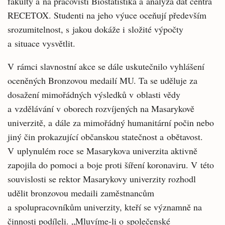
fakulty a na pracovišti Biostatistika a analýza dat centra
RECETOX. Studenti na jeho výuce oceňují především
srozumitelnost, s jakou dokáže i složité výpočty
a situace vysvětlit.
V rámci slavnostní akce se dále uskutečnilo vyhlášení
oceněných Bronzovou medailí MU. Ta se uděluje za
dosažení mimořádných výsledků v oblasti vědy
a vzdělávání v oborech rozvíjených na Masarykově
univerzitě, a dále za mimořádný humanitární počin nebo
jiný čin prokazující občanskou statečnost a obětavost.
V uplynulém roce se Masarykova univerzita aktivně
zapojila do pomoci a boje proti šíření koronaviru. V této
souvislosti se rektor Masarykovy univerzity rozhodl
udělit bronzovou medaili zaměstnancům
a spolupracovníkům univerzity, kteří se významně na
činnosti podíleli. „Mluvíme-li o společenské