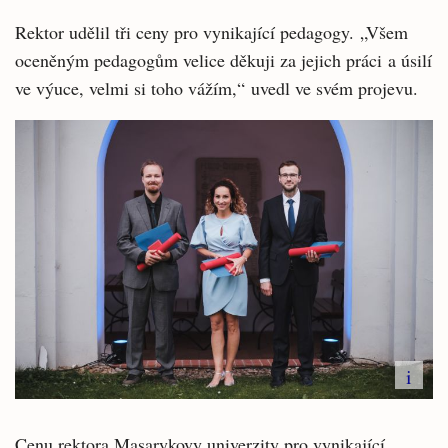
Rektor udělil tři ceny pro vynikající pedagogy. „Všem
oceněným pedagogům velice děkuji za jejich práci a úsilí
ve výuce, velmi si toho vážím,“ uvedl ve svém projevu.
i
Cenu rektora Masarykovy univerzity pro vynikající