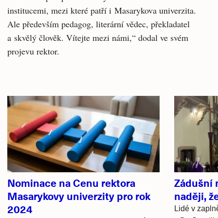
institucemi, mezi které patří i Masarykova univerzita.
Ale především pedagog, literární vědec, překladatel
a skvělý člověk. Vítejte mezi námi,“ dodal ve svém
projevu rektor.
Související
články
Nominace na Cenu rektora
Zádušní 
Masarykovy univerzity pro rok
naději, ž
2024
Lidé v zapln