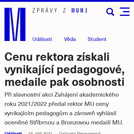
Přejít
na
hlavní
obsah
Události
Věda
Student
Cenu rektora získali
vynikající pedagogové,
medaile pak osobnosti
Při slavnostní akci Zahájení akademického
roku 2021/2022 předal rektor MU ceny
vynikajícím pedagogům a zároveň vyhlásil
oceněné Stříbrnou a Bronzovou medailí MU.
Události
16. září 2021
Gabriela Peringerová