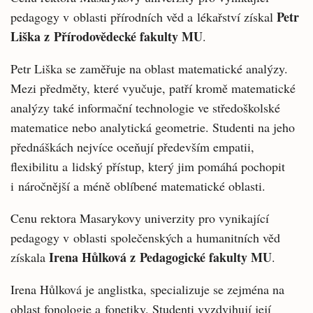
Petr
pedagogy v oblasti přírodních věd a lékařství získal
Liška z Přírodovědecké fakulty MU
.
Petr Liška se zaměřuje na oblast matematické analýzy.
Mezi předměty, které vyučuje, patří kromě matematické
analýzy také informační technologie ve středoškolské
matematice nebo analytická geometrie. Studenti na jeho
přednáškách nejvíce oceňují především empatii,
flexibilitu a lidský přístup, který jim pomáhá pochopit
i náročnější a méně oblíbené matematické oblasti.
Cenu rektora Masarykovy univerzity pro vynikající
pedagogy v oblasti společenských a humanitních věd
Irena Hůlková z Pedagogické fakulty MU
získala
.
Irena Hůlková je anglistka, specializuje se zejména na
oblast fonologie a fonetiky. Studenti vyzdvihují její