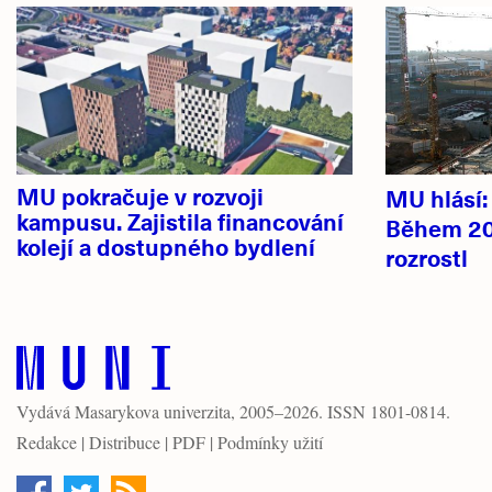
články
novinky
MU pokračuje v rozvoji
MU hlásí
kampusu. Zajistila financování
Během 20
kolejí a dostupného bydlení
rozrostl
Vydává
Masarykova univerzita
, 2005–2026. ISSN 1801-0814.
Redakce
|
Distribuce
|
PDF
|
Podmínky užití