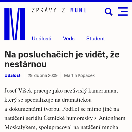
Přejít
na
hlavní
obsah
Události
Věda
Student
Na posluchačích je vidět, že
nestárnou
Události
29. dubna 2009
Martin Kopáček
Josef Víšek pracuje jako nezávislý kameraman,
který se specializuje na dramatickou
a dokumentární tvorbu. Podílel se mimo jiné na
natáčení seriálu Četnické humoresky s Antonínem
Moskalykem, spolupracoval na natáčení mnoha