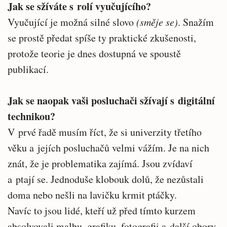
Jak se sžíváte s rolí vyučujícího?
Vyučující je možná silné slovo
(směje se)
. Snažím
se prostě předat spíše ty praktické zkušenosti,
protože teorie je dnes dostupná ve spoustě
publikací.
Jak se naopak vaši posluchači sžívají s digitální
technikou?
V prvé řadě musím říct, že si univerzity třetího
věku a jejích posluchačů velmi vážím. Je na nich
znát, že je problematika zajímá. Jsou zvídaví
a ptají se. Jednoduše klobouk dolů, že nezůstali
doma nebo nešli na lavičku krmit ptáčky.
Navíc to jsou lidé, kteří už před tímto kurzem
absolvovali malbu, grafiku, fotografii a další obory.