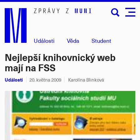
Přejít
na
hlavní
obsah
Události
Věda
Student
Nejlepší knihovnický web
mají na FSS
Události
20. května 2009
Karolína Blinková