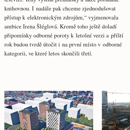
knihovnou. I nadále pak chceme zjednodušovat
přístup k elektronickým zdrojům,“ vyjmenovala
ambice Irena Šléglová. Kromě toho ještě doladí
připomínky odborné poroty k letošní verzi a příští
rok budou tvrdě útočit i na první místo v odborné
kategorii, ve které letos skončili třetí.
Související
Hlavní
články
novinky