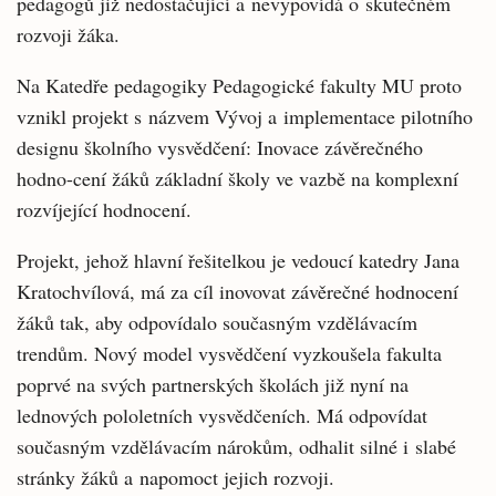
pedagogů již nedostačující a nevypovídá o skutečném
rozvoji žáka.
Na Katedře pedagogiky Pedagogické fakulty MU proto
vznikl projekt s názvem Vývoj a implementace pilotního
designu školního vysvědčení: Inovace závěrečného
hodno-cení žáků základní školy ve vazbě na komplexní
rozvíjející hodnocení.
Projekt, jehož hlavní řešitelkou je vedoucí katedry Jana
Kratochvílová, má za cíl inovovat závěrečné hodnocení
žáků tak, aby odpovídalo současným vzdělávacím
trendům. Nový model vysvědčení vyzkoušela fakulta
poprvé na svých partnerských školách již nyní na
lednových pololetních vysvědčeních. Má odpovídat
současným vzdělávacím nárokům, odhalit silné i slabé
stránky žáků a napomoct jejich rozvoji.