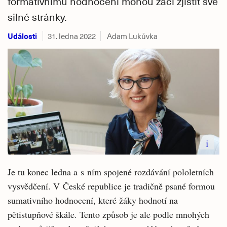
formativnímu hodnocení mohou žáci zjistit své
silné stránky.
Události
31. ledna 2022
Adam Lukůvka
i
Je tu konec ledna a s ním spojené rozdávání pololetních
vysvědčení. V České republice je tradičně psané formou
sumativního hodnocení, které žáky hodnotí na
pětistupňové škále. Tento způsob je ale podle mnohých