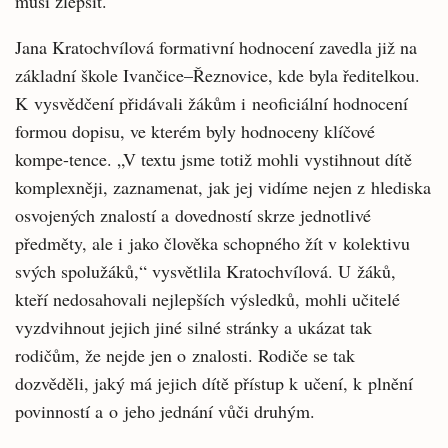
musí zlepšit.
Jana Kratochvílová formativní hodnocení zavedla již na
základní škole Ivančice–Řeznovice, kde byla ředitelkou.
K vysvědčení přidávali žákům i neoficiální hodnocení
formou dopisu, ve kterém byly hodnoceny klíčové
kompe-tence. „V textu jsme totiž mohli vystihnout dítě
komplexněji, zaznamenat, jak jej vidíme nejen z hlediska
osvojených znalostí a dovedností skrze jednotlivé
předměty, ale i jako člověka schopného žít v kolektivu
svých spolužáků,“ vysvětlila Kratochvílová. U žáků,
kteří nedosahovali nejlepších výsledků, mohli učitelé
vyzdvihnout jejich jiné silné stránky a ukázat tak
rodičům, že nejde jen o znalosti. Rodiče se tak
dozvěděli, jaký má jejich dítě přístup k učení, k plnění
povinností a o jeho jednání vůči druhým.