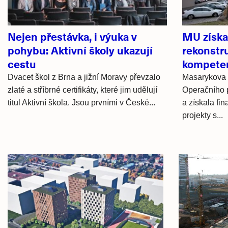
Nejen přestávka, i výuka v
MU získal
pohybu: Aktivní školy ukazují
rekonstru
cestu
kompete
Dvacet škol z Brna a jižní Moravy převzalo
Masarykova u
zlaté a stříbrné certifikáty, které jim udělují
Operačního
titul Aktivní škola. Jsou prvními v České...
a získala fi
projekty s...
Hlavní
novinky