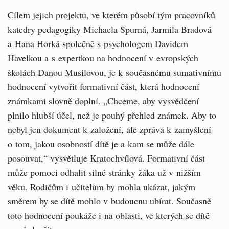
Cílem jejich projektu, ve kterém působí tým pracovníků
katedry pedagogiky Michaela Spurná, Jarmila Bradová
a Hana Horká společně s psychologem Davidem
Havelkou a s expertkou na hodnocení v evropských
školách Danou Musilovou, je k současnému sumativnímu
hodnocení vytvořit formativní část, která hodnocení
známkami slovně doplní. „Chceme, aby vysvědčení
plnilo hlubší účel, než je pouhý přehled známek. Aby to
nebyl jen dokument k založení, ale zpráva k zamyšlení
o tom, jakou osobností dítě je a kam se může dále
posouvat,“ vysvětluje Kratochvílová. Formativní část
může pomoci odhalit silné stránky žáka už v nižším
věku. Rodičům i učitelům by mohla ukázat, jakým
směrem by se dítě mohlo v budoucnu ubírat. Současně
toto hodnocení poukáže i na oblasti, ve kterých se dítě