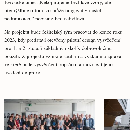
Evropské unie. „Nekopírujeme bezhlavě vzory, ale
přemýšlíme o tom, co může fungovat v našich
podmínkách,“ popisuje Kratochvílová.
Na projektu bude řešitelský tým pracovat do konce roku
2023, kdy představí otevřený pilotní design vysvědčení
pro 1. a 2. stupeň základních škol k dobrovolnému
použití. Z projektu vznikne souhrnná výzkumná zpráva,
ve které bude vysvědčení popsáno, a možnosti jeho
uvedení do praxe.
Související
články