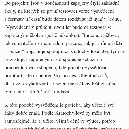
Do projektu jsou v současnosti zapojeny čtyři základní
školy, na kterých se první testovací verze vysvědčení
s formativní částí bude dětem rozdávat již nyní v lednu.
„Vysvědčení v průběhu dvou let budeme testovat se
zapojenými školami ještě několikrát. Budeme zjišťovat,
jak se učitelům s materiálem pracuje, jak je vnímají děti
i rodiče,“ objasňuje spolupráci Kratochvílová. Její tým se
se zástupci zapojených škol společně schází na
pracovních workshopech, kde podobu vysvědčení
probírají. „Je to nepřetržitý proces sdílení názorů,
diskuze a vylaďování se nejen mezi členy řešitelského
týmu, ale i týmů škol,“ dodává.
K této podobě vysvědčení je potřeba, aby učitelé své
žáky dobře znali. Podle Kratochvílové by mělo být
samozřejmé, že si učitel všímá dění ve výuce, potřeb
a potíží svých žáků a reaguje na ně vhodným způsobem.