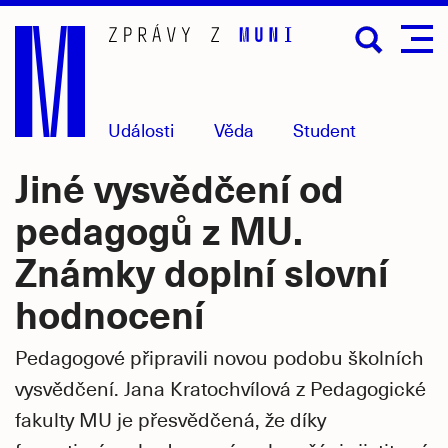
Přejít
na
hlavní
obsah
Události
Věda
Student
Jiné vysvědčení od
pedagogů z MU.
Známky doplní slovní
hodnocení
Pedagogové připravili novou podobu školních
vysvědčení. Jana Kratochvílová z Pedagogické
fakulty MU je přesvědčená, že díky