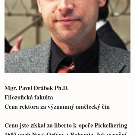
Mgr. Pavel Drábek Ph.D.
Filozofická fakulta
Cena rektora za významný umělecký čin
Cenu jste získal za liberto k opeře Pickelhering
1607 aneb Nový Orfeus z Bohemie. Jak ocenění