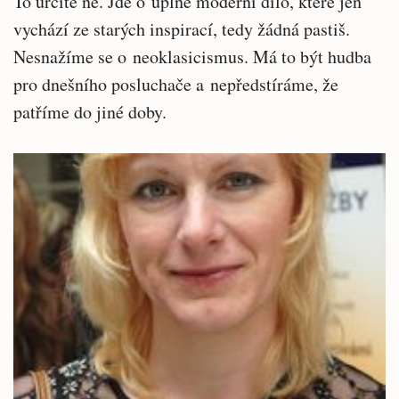
To určitě ne. Jde o úplně moderní dílo, které jen
vychází ze starých inspirací, tedy žádná pastiš.
Nesnažíme se o neoklasicismus. Má to být hudba
pro dnešního posluchače a nepředstíráme, že
patříme do jiné doby.