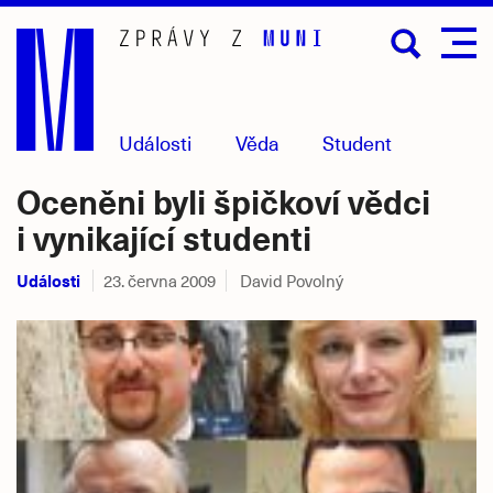
Přejít
na
hlavní
obsah
Události
Věda
Student
Oceněni byli špičkoví vědci
i vynikající studenti
Události
23. června 2009
David Povolný