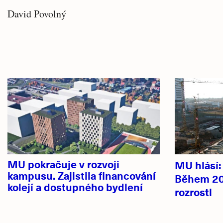
David Povolný
Související
Hlavní
články
novinky
MU pokračuje v rozvoji
MU hlásí
kampusu. Zajistila financování
Během 20
kolejí a dostupného bydlení
rozrostl