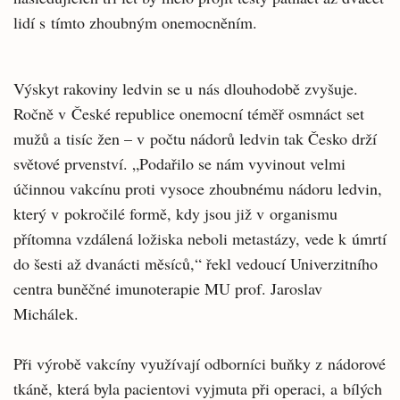
lidí s tímto zhoubným onemocněním.
Výskyt rakoviny ledvin se u nás dlouhodobě zvyšuje.
Ročně v České republice onemocní téměř osmnáct set
mužů a tisíc žen – v počtu nádorů ledvin tak Česko drží
světové prvenství. „Podařilo se nám vyvinout velmi
účinnou vakcínu proti vysoce zhoubnému nádoru ledvin,
který v pokročilé formě, kdy jsou již v organismu
přítomna vzdálená ložiska neboli metastázy, vede k úmrtí
do šesti až dvanácti měsíců,“ řekl vedoucí Univerzitního
centra buněčné imunoterapie MU prof. Jaroslav
Michálek.
Při výrobě vakcíny využívají odborníci buňky z nádorové
tkáně, která byla pacientovi vyjmuta při operaci, a bílých