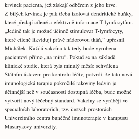
krvinek pacienta, jež získají odběrem z jeho krve.
Z bílých krvinek je pak třeba izolovat dendritické buňky,
které předají cíleně a efektivně informace T-lymfocytům.
„Jedině tak je možné účinně stimulovat T-lymfocyty,
které cíleně likvidují právě nádorovou tkáň,“ upřesnil
Michálek. Každá vakcína tak tedy bude vyrobena
pacientovi přímo „na míru“. Pokud se na základě
klinické studie, která byla minulý měsíc schválena
Státním ústavem pro kontrolu léčiv, potvrdí, že tato nová
imunologická terapie pokročilé rakoviny ledvin je
účinnější než v současnosti dostupná léčba, bude možné
vytvořit nový léčebný standard. Vakcíny se vyrábějí ve
speciálních laboratořích, tzv. čistých prostorách
Univerzitního centra buněčné imunoterapie v kampusu
Masarykovy univerzity.