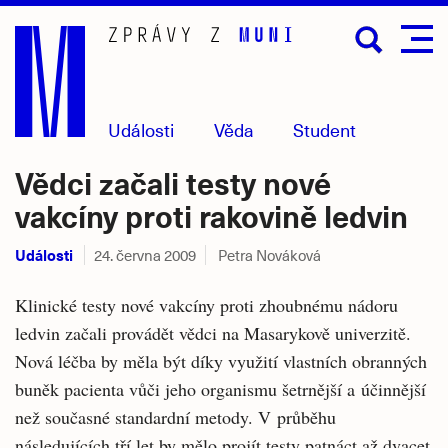
Přejít
na
hlavní
obsah
Události
Věda
Student
Vědci začali testy nové
vakcíny proti rakovině ledvin
Události
24. června 2009
Petra Nováková
Klinické testy nové vakcíny proti zhoubnému nádoru
ledvin začali provádět vědci na Masarykově univerzitě.
Nová léčba by měla být díky využití vlastních obranných
buněk pacienta vůči jeho organismu šetrnější a účinnější
než současné standardní metody. V průběhu
následujících tří let by mělo projít testy patnáct až dvacet