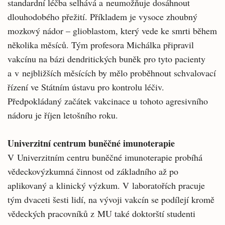
standardní léčba selhává a neumožňuje dosáhnout
dlouhodobého přežití. Příkladem je vysoce zhoubný
mozkový nádor – glioblastom, který vede ke smrti během
několika měsíců. Tým profesora Michálka připravil
vakcínu na bázi dendritických buněk pro tyto pacienty
a v nejbližších měsících by mělo proběhnout schvalovací
řízení ve Státním ústavu pro kontrolu léčiv.
Předpokládaný začátek vakcinace u tohoto agresivního
nádoru je říjen letošního roku.
Univerzitní centrum buněčné imunoterapie
V Univerzitním centru buněčné imunoterapie probíhá
vědeckovýzkumná činnost od základního až po
aplikovaný a klinický výzkum. V laboratořích pracuje
tým dvaceti šesti lidí, na vývoji vakcín se podílejí kromě
vědeckých pracovníků z MU také doktorští studenti