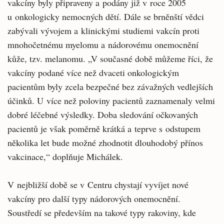
vakcíny byly připraveny a podány již v roce 2005
u onkologicky nemocných dětí. Dále se brněnští vědci
zabývali vývojem a klinickými studiemi vakcín proti
mnohočetnému myelomu a nádorovému onemocnění
kůže, tzv. melanomu. „V současné době můžeme říci, že
vakcíny podané více než dvaceti onkologickým
pacientům byly zcela bezpečné bez závažných vedlejších
účinků. U více než poloviny pacientů zaznamenaly velmi
dobré léčebné výsledky. Doba sledování očkovaných
pacientů je však poměrně krátká a teprve s odstupem
několika let bude možné zhodnotit dlouhodobý přínos
vakcinace,“ doplňuje Michálek.
V nejbližší době se v Centru chystají vyvíjet nové
vakcíny pro další typy nádorových onemocnění.
Soustředí se především na takové typy rakoviny, kde