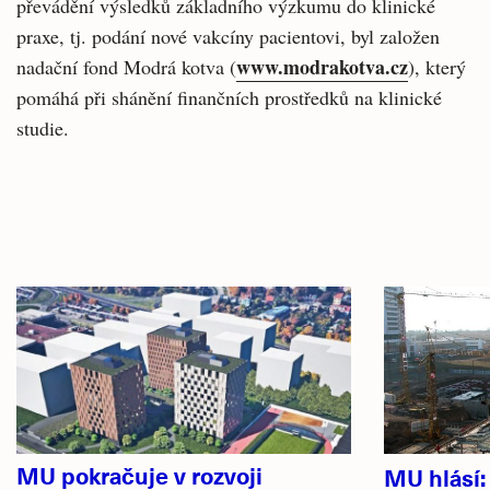
převádění výsledků základního výzkumu do klinické
praxe, tj. podání nové vakcíny pacientovi, byl založen
www.modrakotva.cz
nadační fond Modrá kotva (
), který
pomáhá při shánění finančních prostředků na klinické
studie.
Související
Hlavní
články
novinky
MU pokračuje v rozvoji
MU hlásí