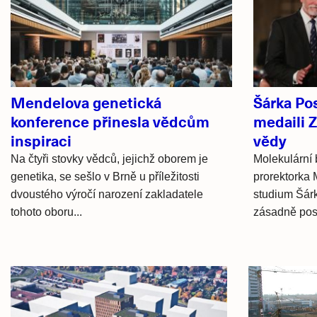
články
Mendelova genetická
Šárka Pos
konference přinesla vědcům
medaili Z
inspiraci
vědy
Na čtyři stovky vědců, jejichž oborem je
Molekulární 
genetika, se sešlo v Brně u příležitosti
prorektorka
dvoustého výročí narození zakladatele
studium Šárk
tohoto oboru...
zásadně posu
Hlavní
novinky