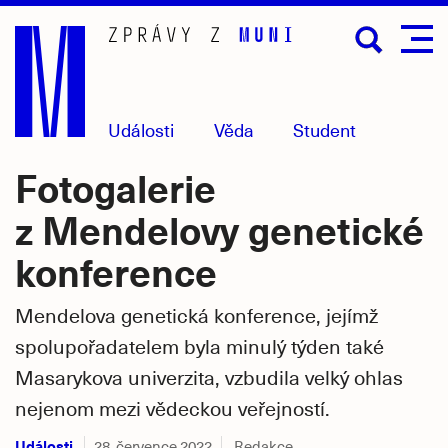
Přejít
na
hlavní
obsah
Události
Věda
Student
Fotogalerie
z Mendelovy genetické
konference
Mendelova genetická konference, jejímž
spolupořadatelem byla minulý týden také
Masarykova univerzita, vzbudila velký ohlas
nejenom mezi vědeckou veřejností.
Události
28. července 2022
Redakce