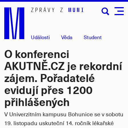
Přejít
na
hlavní
obsah
Události
Věda
Student
O konferenci
AKUTNĚ.CZ je rekordní
zájem. Pořadatelé
evidují přes 1200
přihlášených
V Univerzitním kampusu Bohunice se v sobotu
19. listopadu uskuteční 14. ročník lékařské