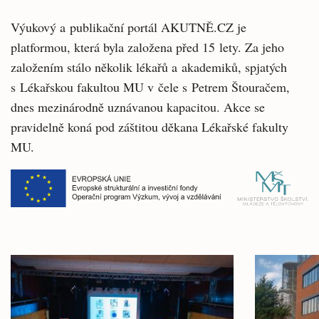
Výukový a publikační portál AKUTNĚ.CZ je
platformou, která byla založena před 15 lety. Za jeho
založením stálo několik lékařů a akademiků, spjatých
s Lékařskou fakultou MU v čele s Petrem Štouračem,
dnes mezinárodně uznávanou kapacitou. Akce se
pravidelně koná pod záštitou děkana Lékařské fakulty
MU.
Související
články