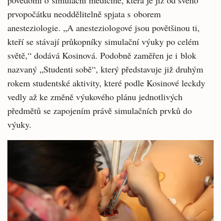
povědomí o simulační medicíně, která je již od svého
prvopočátku neoddělitelně spjata s oborem
anesteziologie. „A anesteziologové jsou povětšinou ti,
kteří se stávají průkopníky simulační výuky po celém
světě,“ dodává Kosinová. Podobně zaměřen je i blok
nazvaný „Studenti sobě“, který představuje již druhým
rokem studentské aktivity, které podle Kosinové leckdy
vedly až ke změně výukového plánu jednotlivých
předmětů se zapojením právě simulačních prvků do
výuky.