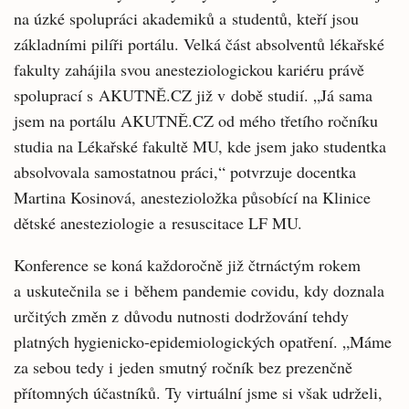
na úzké spolupráci akademiků a studentů, kteří jsou
základními pilíři portálu. Velká část absolventů lékařské
fakulty zahájila svou anesteziologickou kariéru právě
spoluprací s AKUTNĚ.CZ již v době studií. „Já sama
jsem na portálu AKUTNĚ.CZ od mého třetího ročníku
studia na Lékařské fakultě MU, kde jsem jako studentka
absolvovala samostatnou práci,“ potvrzuje docentka
Martina Kosinová, anestezioložka působící na Klinice
dětské anesteziologie a resuscitace LF MU.
Konference se koná každoročně již čtrnáctým rokem
a uskutečnila se i během pandemie covidu, kdy doznala
určitých změn z důvodu nutnosti dodržování tehdy
platných hygienicko-epidemiologických opatření. „Máme
za sebou tedy i jeden smutný ročník bez prezenčně
přítomných účastníků. Ty virtuální jsme si však udrželi,