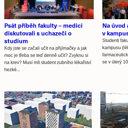
Psát příběh fakulty – medici
Na úvod 
diskutovali s uchazeči o
v kampus
studium
Studenti faku
kampusu (lé
Kdy jste se začali učit na přijímačky a jak
farmaceutické
moc je třeba se teď denně učit? Zvyknu si
se v úterý 10.
na krev? Musí mít student zubního lékařství
hezké...
Hlavní
novinky