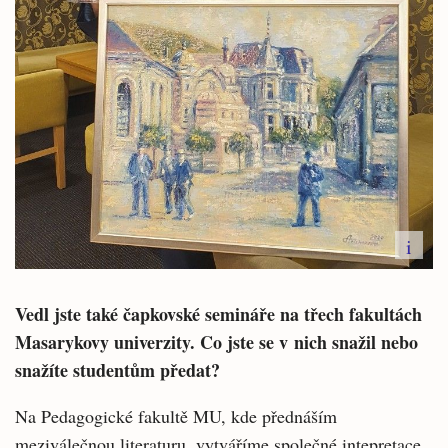
i
Vedl jste také čapkovské semináře na třech fakultách
Masarykovy univerzity. Co jste se v nich snažil nebo
snažíte studentům předat?
Na Pedagogické fakultě MU, kde přednáším
meziválečnou literaturu, vytváříme společné intepretace