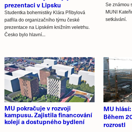
prezentaci v Lipsku
Se známou s
MUNI Kateři
Studentka bohemistiky Klára Přibylová
setkávání.
patřila do organizačního týmu české
prezentace na Lipském knižním veletrhu.
Česko bylo hlavní...
Hlavní
novinky
MU pokračuje v rozvoji
MU hlásí
kampusu. Zajistila financování
Během 20
kolejí a dostupného bydlení
rozrostl