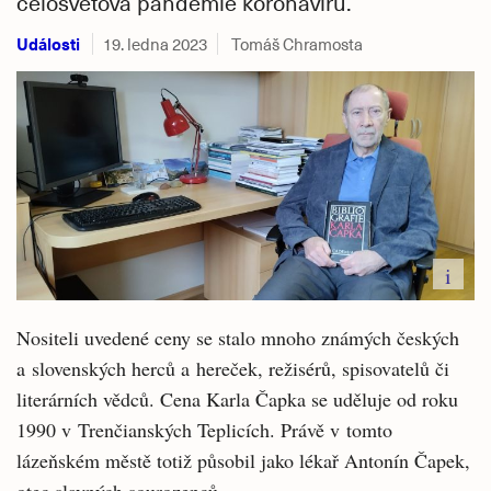
celosvětová pandemie koronaviru.
Události
19. ledna 2023
Tomáš Chramosta
i
Nositeli uvedené ceny se stalo mnoho známých českých
a slovenských herců a hereček, režisérů, spisovatelů či
literárních vědců. Cena Karla Čapka se uděluje od roku
1990 v Trenčianských Teplicích. Právě v tomto
lázeňském městě totiž působil jako lékař Antonín Čapek,