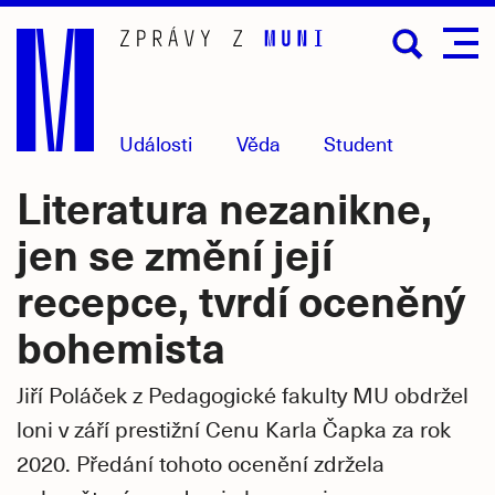
Přejít
na
hlavní
obsah
Události
Věda
Student
Literatura nezanikne,
jen se změní její
recepce, tvrdí oceněný
bohemista
Jiří Poláček z Pedagogické fakulty MU obdržel
loni v září prestižní Cenu Karla Čapka za rok
2020. Předání tohoto ocenění zdržela