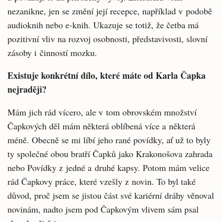
nezanikne, jen se změní její recepce, například v podobě
audioknih nebo e-knih. Ukazuje se totiž, že četba má
pozitivní vliv na rozvoj osobnosti, představivosti, slovní
zásoby i činností mozku.
Existuje konkrétní dílo, které máte od Karla Čapka
nejraději?
Mám jich rád vícero, ale v tom obrovském množství
Čapkových děl mám některá oblíbená více a některá
méně. Obecně se mi líbí jeho rané povídky, ať už to byly
ty společné obou bratří Čapků jako Krakonošova zahrada
nebo Povídky z jedné a druhé kapsy. Potom mám velice
rád Čapkovy práce, které vzešly z novin. To byl také
důvod, proč jsem se jistou část své kariérní dráhy věnoval
novinám, nadto jsem pod Čapkovým vlivem sám psal