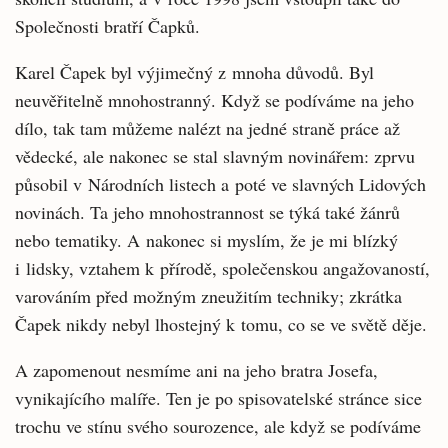
Společnosti bratří Čapků.
Karel Čapek byl výjimečný z mnoha důvodů. Byl
neuvěřitelně mnohostranný. Když se podíváme na jeho
dílo, tak tam můžeme nalézt na jedné straně práce až
vědecké, ale nakonec se stal slavným novinářem: zprvu
působil v Národních listech a poté ve slavných Lidových
novinách. Ta jeho mnohostrannost se týká také žánrů
nebo tematiky. A nakonec si myslím, že je mi blízký
i lidsky, vztahem k přírodě, společenskou angažovaností,
varováním před možným zneužitím techniky; zkrátka
Čapek nikdy nebyl lhostejný k tomu, co se ve světě děje.
A zapomenout nesmíme ani na jeho bratra Josefa,
vynikajícího malíře. Ten je po spisovatelské stránce sice
trochu ve stínu svého sourozence, ale když se podíváme