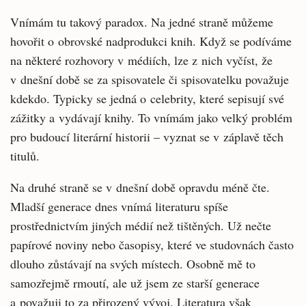
Vnímám tu takový paradox. Na jedné straně můžeme
hovořit o obrovské nadprodukci knih. Když se podíváme
na některé rozhovory v médiích, lze z nich vyčíst, že
v dnešní době se za spisovatele či spisovatelku považuje
kdekdo. Typicky se jedná o celebrity, které sepisují své
zážitky a vydávají knihy. To vnímám jako velký problém
pro budoucí literární historii – vyznat se v záplavě těch
titulů.
Na druhé straně se v dnešní době opravdu méně čte.
Mladší generace dnes vnímá literaturu spíše
prostřednictvím jiných médií než tištěných. Už nečte
papírové noviny nebo časopisy, které ve studovnách často
dlouho zůstávají na svých místech. Osobně mě to
samozřejmě rmoutí, ale už jsem ze starší generace
a považuji to za přirozený vývoj. Literatura však