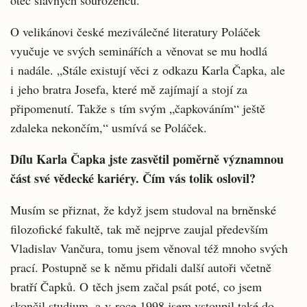
otec slavných sourozenců.
O velikánovi české meziválečné literatury Poláček
vyučuje ve svých seminářích a věnovat se mu hodlá
i nadále. „Stále existují věci z odkazu Karla Čapka, ale
i jeho bratra Josefa, které mě zajímají a stojí za
připomenutí. Takže s tím svým „čapkováním“ ještě
zdaleka nekončím,“ usmívá se Poláček.
Dílu Karla Čapka jste zasvětil poměrně významnou
část své vědecké kariéry. Čím vás tolik oslovil?
Musím se přiznat, že když jsem studoval na brněnské
filozofické fakultě, tak mě nejprve zaujal především
Vladislav Vančura, tomu jsem věnoval též mnoho svých
prací. Postupně se k němu přidali další autoři včetně
bratří Čapků. O těch jsem začal psát poté, co jsem
skončil studium, a v roce 1998 jsem vstoupil také do