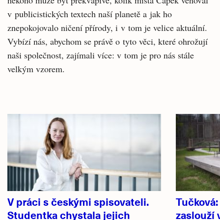
někoho může být překvapivé, kolik místa Čapek věnoval
v publicistických textech naší planetě a jak ho
znepokojovalo ničení přírody, i v tom je velice aktuální.
Vybízí nás, abychom se právě o tyto věci, které ohrožují
naši společnost, zajímali více: v tom je pro nás stále
velkým vzorem.
Související
články
V práci s českými spisovateli.
Tučková:
Studentka chystala jejich
zaslouží 