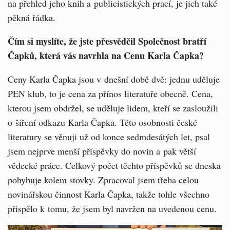
na přehled jeho knih a publicistických prací, je jich také
pěkná řádka.
Čím si myslíte, že jste přesvědčil Společnost bratří
Čapků, která vás navrhla na Cenu Karla Čapka?
Ceny Karla Čapka jsou v dnešní době dvě: jednu uděluje
PEN klub, to je cena za přínos literatuře obecně. Cena,
kterou jsem obdržel, se uděluje lidem, kteří se zasloužili
o šíření odkazu Karla Čapka. Této osobnosti české
literatury se věnuji už od konce sedmdesátých let, psal
jsem nejprve menší příspěvky do novin a pak větší
vědecké práce. Celkový počet těchto příspěvků se dneska
pohybuje kolem stovky. Zpracoval jsem třeba celou
novinářskou činnost Karla Čapka, takže tohle všechno
přispělo k tomu, že jsem byl navržen na uvedenou cenu.