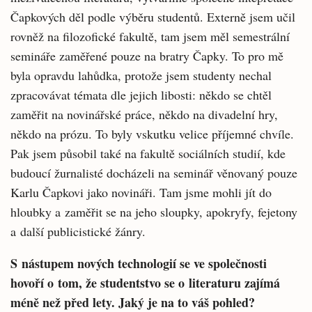
Čapkových děl podle výběru studentů. Externě jsem učil
rovněž na filozofické fakultě, tam jsem měl semestrální
semináře zaměřené pouze na bratry Čapky. To pro mě
byla opravdu lahůdka, protože jsem studenty nechal
zpracovávat témata dle jejich libosti: někdo se chtěl
zaměřit na novinářské práce, někdo na divadelní hry,
někdo na prózu. To byly vskutku velice příjemné chvíle.
Pak jsem působil také na fakultě sociálních studií, kde
budoucí žurnalisté docházeli na seminář věnovaný pouze
Karlu Čapkovi jako novináři. Tam jsme mohli jít do
hloubky a zaměřit se na jeho sloupky, apokryfy, fejetony
a další publicistické žánry.
S nástupem nových technologií se ve společnosti
hovoří o tom, že studentstvo se o literaturu zajímá
méně než před lety. Jaký je na to váš pohled?