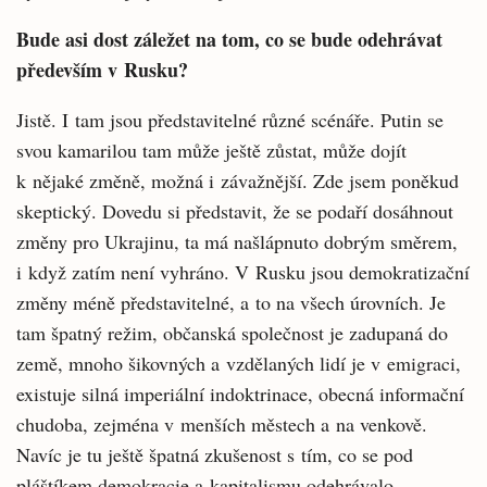
Bude asi dost záležet na tom, co se bude odehrávat
především v Rusku?
Jistě. I tam jsou představitelné různé scénáře. Putin se
svou kamarilou tam může ještě zůstat, může dojít
k nějaké změně, možná i závažnější. Zde jsem poněkud
skeptický. Dovedu si představit, že se podaří dosáhnout
změny pro Ukrajinu, ta má našlápnuto dobrým směrem,
i když zatím není vyhráno. V Rusku jsou demokratizační
změny méně představitelné, a to na všech úrovních. Je
tam špatný režim, občanská společnost je zadupaná do
země, mnoho šikovných a vzdělaných lidí je v emigraci,
existuje silná imperiální indoktrinace, obecná informační
chudoba, zejména v menších městech a na venkově.
Navíc je tu ještě špatná zkušenost s tím, co se pod
pláštíkem demokracie a kapitalismu odehrávalo