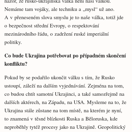
názor, že rusko-ukrajinská válka není naší válkou.
Nemáme tam vojáky, ale techniku a „mysl“ už ano.
A v přeneseném slova smyslu je to naše válka, totiž jde
o bezpečnost střední Evropy, o respektování
mezinárodního řádu, o zadržení ruské imperiální
politiky.
Co bude Ukrajina potřebovat po případném skončení
konfliktu?
Pokud by se podařilo ukončit válku s tím, že Rusko
ustoupí, záleží na dalším vyjednávání. Zejména na tom,
co budou chtít samotní Ukrajinci, a také samozřejmě na
dalších aktérech, na Západu, na USA. Mysleme na to, že
Ukrajina stále zůstane na tom místě, na kterém je nyní,
to znamená v těsné blízkosti Ruska a Běloruska, kde
neproběhly tytéž procesy jako na Ukrajině. Geopolitický