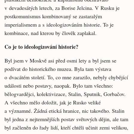
v devadesátých letech, za Borise Jelcina. V Rusku je
postkomunismus kombinovaný se zastaralým
imperialismem a s ideologizováním historie. To je
kombinace, nad kterou by člověk zaplakal.
Co je to ideologizování historie?
Byl jsem v Moskvě asi před osmi lety a byl jsem se
podívat do historického muzea. Byla tam výstava
o dvacátém století. To, co mne zarazilo, nebyly chybějící
události nebo postavy, naopak. Bylo tam všechno:
bělogvardějci, kolektivizace, Stalin, Sputnik, Gorbačov.
A všechno mělo doložit, jak je Rusko veliké
a významné. Žádná etická hranice, nic takového. Stalin
byl jedna z nejtemnějších postav světových dějin, ale tam
byl začleněn do řady lidí, kteří chtěli učinit zemi velikou,