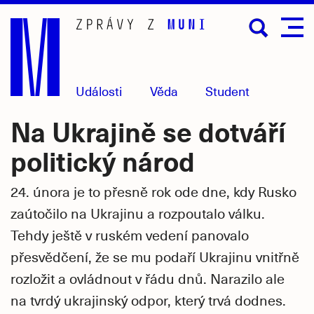
Přejít
na
hlavní
obsah
Události
Věda
Student
Na Ukrajině se dotváří
politický národ
24. února je to přesně rok ode dne, kdy Rusko
zaútočilo na Ukrajinu a rozpoutalo válku.
Tehdy ještě v ruském vedení panovalo
přesvědčení, že se mu podaří Ukrajinu vnitřně
rozložit a ovládnout v řádu dnů. Narazilo ale
na tvrdý ukrajinský odpor, který trvá dodnes.