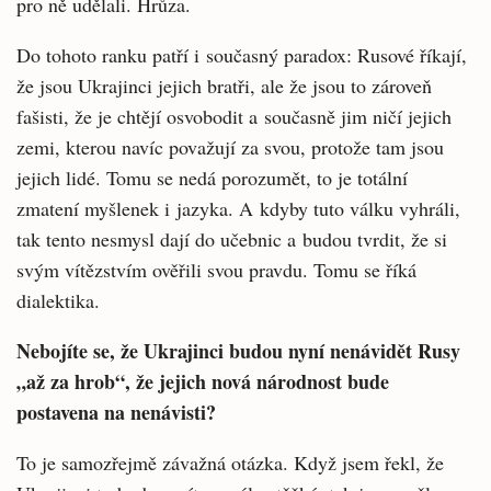
pro ně udělali. Hrůza.
Do tohoto ranku patří i současný paradox: Rusové říkají,
že jsou Ukrajinci jejich bratři, ale že jsou to zároveň
fašisti, že je chtějí osvobodit a současně jim ničí jejich
zemi, kterou navíc považují za svou, protože tam jsou
jejich lidé. Tomu se nedá porozumět, to je totální
zmatení myšlenek i jazyka. A kdyby tuto válku vyhráli,
tak tento nesmysl dají do učebnic a budou tvrdit, že si
svým vítězstvím ověřili svou pravdu. Tomu se říká
dialektika.
Nebojíte se, že Ukrajinci budou nyní nenávidět Rusy
„až za hrob“, že jejich nová národnost bude
postavena na nenávisti?
To je samozřejmě závažná otázka. Když jsem řekl, že