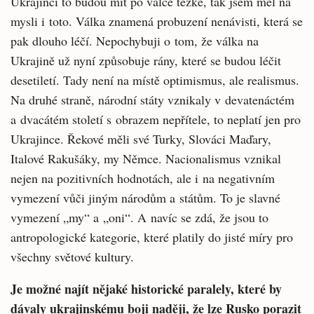
Ukrajinci to budou mít po válce těžké, tak jsem měl na
mysli i toto. Válka znamená probuzení nenávisti, která se
pak dlouho léčí. Nepochybuji o tom, že válka na
Ukrajině už nyní způsobuje rány, které se budou léčit
desetiletí. Tady není na místě optimismus, ale realismus.
Na druhé straně, národní státy vznikaly v devatenáctém
a dvacátém století s obrazem nepřítele, to neplatí jen pro
Ukrajince. Řekové měli své Turky, Slováci Maďary,
Italové Rakušáky, my Němce. Nacionalismus vznikal
nejen na pozitivních hodnotách, ale i na negativním
vymezení vůči jiným národům a státům. To je slavné
vymezení „my“ a „oni“. A navíc se zdá, že jsou to
antropologické kategorie, které platily do jisté míry pro
všechny světové kultury.
Je možné najít nějaké historické paralely, které by
dávaly ukrajinskému boji naději, že lze Rusko porazit