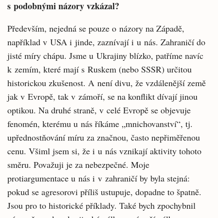
s podobnými názory vzkázal?
Především, nejedná se pouze o názory na Západě,
například v USA i jinde, zaznívají i u nás. Zahraničí do
jisté míry chápu. Jsme u Ukrajiny blízko, patříme navíc
k zemím, které mají s Ruskem (nebo SSSR) určitou
historickou zkušenost. A není divu, že vzdálenější země
jak v Evropě, tak v zámoří, se na konflikt dívají jinou
optikou. Na druhé straně, v celé Evropě se objevuje
fenomén, kterému u nás říkáme „mnichovanství“, tj.
upřednostňování míru za značnou, často nepřiměřenou
cenu. Všiml jsem si, že i u nás vznikají aktivity tohoto
směru. Považuji je za nebezpečné. Moje
protiargumentace u nás i v zahraničí by byla stejná:
pokud se agresorovi příliš ustupuje, dopadne to špatně.
Jsou pro to historické příklady. Také bych zpochybnil