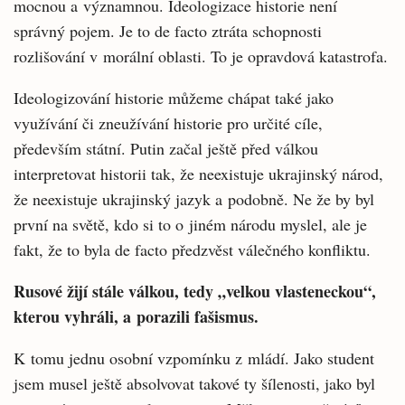
mocnou a významnou. Ideologizace historie není
správný pojem. Je to de facto ztráta schopnosti
rozlišování v morální oblasti. To je opravdová katastrofa.
Ideologizování historie můžeme chápat také jako
využívání či zneužívání historie pro určité cíle,
především státní. Putin začal ještě před válkou
interpretovat historii tak, že neexistuje ukrajinský národ,
že neexistuje ukrajinský jazyk a podobně. Ne že by byl
první na světě, kdo si to o jiném národu myslel, ale je
fakt, že to byla de facto předzvěst válečného konfliktu.
Rusové žijí stále válkou, tedy „velkou vlasteneckou“,
kterou vyhráli, a porazili fašismus.
K tomu jednu osobní vzpomínku z mládí. Jako student
jsem musel ještě absolvovat takové ty šílenosti, jako byl