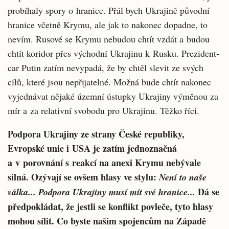
probíhaly spory o hranice. Přál bych Ukrajině původní
hranice včetně Krymu, ale jak to nakonec dopadne, to
nevím. Rusové se Krymu nebudou chtít vzdát a budou
chtít koridor přes východní Ukrajinu k Rusku. Prezident-
car Putin zatím nevypadá, že by chtěl slevit ze svých
cílů, které jsou nepřijatelné. Možná bude chtít nakonec
vyjednávat nějaké územní ústupky Ukrajiny výměnou za
mír a za relativní svobodu pro Ukrajinu. Těžko říci.
Podpora Ukrajiny ze strany České republiky,
Evropské unie i USA je zatím jednoznačná
a v porovnání s reakcí na anexi Krymu nebývale
silná. Ozývají se ovšem hlasy ve stylu:
Není to naše
Dá se
válka... Podpora Ukrajiny musí mít své hranice...
předpokládat, že jestli se konflikt povleče, tyto hlasy
mohou sílit. Co byste našim spojencům na Západě