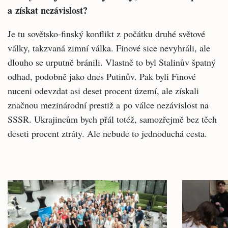
a získat nezávislost?
Je tu sovětsko-finský konflikt z počátku druhé světové
války, takzvaná zimní válka. Finové sice nevyhráli, ale
dlouho se urputně bránili. Vlastně to byl Stalinův špatný
odhad, podobně jako dnes Putinův. Pak byli Finové
nuceni odevzdat asi deset procent území, ale získali
značnou mezinárodní prestiž a po válce nezávislost na
SSSR. Ukrajincům bych přál totéž, samozřejmě bez těch
deseti procent ztráty. Ale nebude to jednoduchá cesta.
Související
články