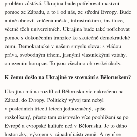
problém zůstává. Ukrajina bude potřebovat masivní
pomoc ze Západu, a to i od nás, ze střední Evropy. Bude
nutné obnovit zničená města, infrastrukturu, instituce,
včetně těch univerzitních. Ukrajina bude také potřebovat
pomoc s dokončením tranzice ke skutečně demokratické
zemi. Demokratické v našem smyslu slova: s vládou
práva, svobodným trhem, jasnými vlastnickými vztahy,
omezením korupce. To jsou všechno obrovské úkoly.
K čemu došlo na Ukrajině ve srovnání s Běloruskem?
Ukrajina má na rozdíl od Běloruska víc nakročeno na
Západ, do Evropy. Politický vývoj tam nebyl
v posledních třiceti letech jednoznačný, spíše
rozkolísaný, přesto tam existovalo více poohlížení se po
Evropě a evropské kultuře než v Bělorusku. Je to dáno
historicky, vývojem v západní části země. A nyní se