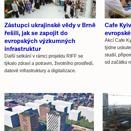
Zástupci ukrajinské vědy v Brně
Cafe Kyi
řešili, jak se zapojit do
evropské
evropských výzkumných
Akcí Cafe Ky
infrastruktur
týdne uskute
studií, připo
Další setkání v rámci projektu RIFF se
od začátku r
týkalo zdraví a potravin, životního prostředí,
datové infrastruktury a digitalizace.
Hlavní
novinky