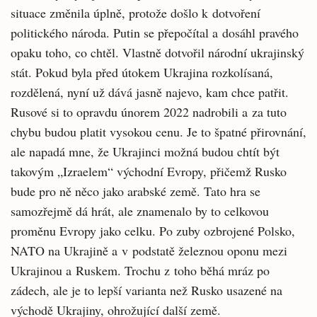
situace změnila úplně, protože došlo k dotvoření
politického národa. Putin se přepočítal a dosáhl pravého
opaku toho, co chtěl. Vlastně dotvořil národní ukrajinský
stát. Pokud byla před útokem Ukrajina rozkolísaná,
rozdělená, nyní už dává jasně najevo, kam chce patřit.
Rusové si to opravdu únorem 2022 nadrobili a za tuto
chybu budou platit vysokou cenu. Je to špatné přirovnání,
ale napadá mne, že Ukrajinci možná budou chtít být
takovým „Izraelem“ východní Evropy, přičemž Rusko
bude pro ně něco jako arabské země. Tato hra se
samozřejmě dá hrát, ale znamenalo by to celkovou
proměnu Evropy jako celku. Po zuby ozbrojené Polsko,
NATO na Ukrajině a v podstatě železnou oponu mezi
Ukrajinou a Ruskem. Trochu z toho běhá mráz po
zádech, ale je to lepší varianta než Rusko usazené na
východě Ukrajiny, ohrožující další země.