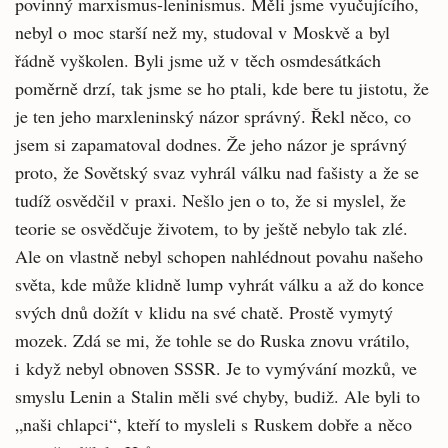
povinný marxismus-leninismus. Měli jsme vyučujícího,
nebyl o moc starší než my, studoval v Moskvě a byl
řádně vyškolen. Byli jsme už v těch osmdesátkách
poměrně drzí, tak jsme se ho ptali, kde bere tu jistotu, že
je ten jeho marxleninský názor správný. Řekl něco, co
jsem si zapamatoval dodnes. Že jeho názor je správný
proto, že Sovětský svaz vyhrál válku nad fašisty a že se
tudíž osvědčil v praxi. Nešlo jen o to, že si myslel, že
teorie se osvědčuje životem, to by ještě nebylo tak zlé.
Ale on vlastně nebyl schopen nahlédnout povahu našeho
světa, kde může klidně lump vyhrát válku a až do konce
svých dnů dožít v klidu na své chatě. Prostě vymytý
mozek. Zdá se mi, že tohle se do Ruska znovu vrátilo,
i když nebyl obnoven SSSR. Je to vymývání mozků, ve
smyslu Lenin a Stalin měli své chyby, budiž. Ale byli to
„naši chlapci“, kteří to mysleli s Ruskem dobře a něco