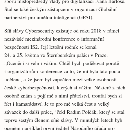
sboru místopředsedy vlády pro digitalizaci Ivana Bartoše.
Stal se také českým zástupcem v organizaci Globální
partnerství pro umělou inteligenci (GPAI).
Síň slávy Cybersecurity existuje od roku 2018 v rámci
nezávislé mezinárodní konference o informační
bezpečnosti IS2. Její letošní ročník se konal
24. a 25. května ve Šternberském paláci v Praze.
„Ocenění si velmi vážím. Chtěl bych poděkovat porotě
i organizátorům konference za to, že mi byla tato pocta
udělena, a že jsem byl započten mezi velké osobnosti
české kyberbezpečnosti, kterých si vážím. Některé z nich
osobně znám a pojí mě s nimi přátelství, troufal bych si
říct i kamarádství. Je to pro mě velká čest a velký
závazek do další práce,“ řekl Radim Polčák, který se stal
teprve šestým členem síně slávy. V minulých letech byli
oceněni například první ředitel Národního úřadu pro