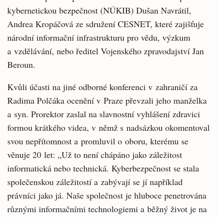
kybernetickou bezpečnost (NÚKIB) Dušan Navrátil,
Andrea Kropáčová ze sdružení CESNET, které zajišťuje
národní informační infrastrukturu pro vědu, výzkum
a vzdělávání, nebo ředitel Vojenského zpravodajství Jan
Beroun.
Kvůli účasti na jiné odborné konferenci v zahraničí za
Radima Polčáka ocenění v Praze převzali jeho manželka
a syn. Prorektor zaslal na slavnostní vyhlášení zdravici
formou krátkého videa, v němž s nadsázkou okomentoval
svou nepřítomnost a promluvil o oboru, kterému se
věnuje 20 let: „Už to není chápáno jako záležitost
informatická nebo technická. Kyberbezpečnost se stala
společenskou záležitostí a zabývají se jí například
právníci jako já. Naše společnost je hluboce penetrována
různými informačními technologiemi a běžný život je na