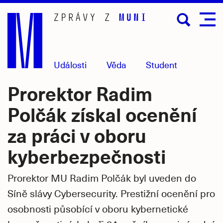
Přejít
na
hlavní
obsah
Události
Věda
Student
Prorektor Radim
Polčák získal ocenění
za práci v oboru
kyberbezpečnosti
Prorektor MU Radim Polčák byl uveden do
Síně slávy Cybersecurity. Prestižní ocenění pro
osobnosti působící v oboru kybernetické