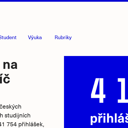
Student
Výuka
Rubriky
menu
sbaleno
 na
íč
 českých
 studijních
1 754 přihlášek,