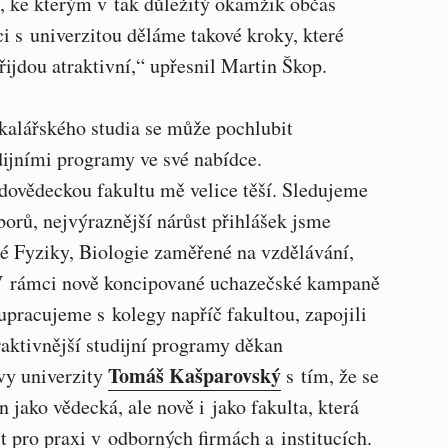
í, ke kterým v tak důležitý okamžik občas
ci s univerzitou děláme takové kroky, které
ijdou atraktivní,“ upřesnil Martin Škop.
alářského studia se může pochlubit
dijními programy ve své nabídce.
odovědeckou fakultu mě velice těší. Sledujeme
orů, nejvýraznější nárůst přihlášek jsme
é Fyziky, Biologie zaměřené na vzdělávání,
V rámci nově koncipované uchazečské kampaně
upracujeme s kolegy napříč fakultou, zapojili
raktivnější studijní programy děkan
Tomáš Kašparovský
vy univerzity
s tím, že se
 jako vědecká, ale nově i jako fakulta, která
t pro praxi v odborných firmách a institucích.