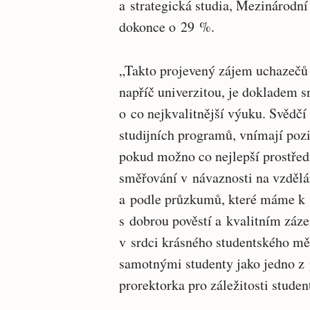
a strategická studia, Mezinárodní
dokonce o 29 %.
„Takto projevený zájem uchazečů n
napříč univerzitou, je dokladem s
o co nejkvalitnější výuku. Svědčí
studijních programů, vnímají pozi
pokud možno co nejlepší prostřed
směřování v návaznosti na vzdělá
a podle průzkumů, které máme k d
s dobrou pověstí a kvalitním záz
v srdci krásného studentského mě
samotnými studenty jako jedno z p
prorektorka pro záležitosti stude