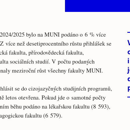
 2024/2025 bylo na MUNI podáno o 6 % více
Z více než desetiprocentního růstu přihlášek se
cká fakulta, přírodovědecká fakulta,
lta sociálních studií. V počtu podaných
enaly meziroční růst všechny fakulty MUNI.
ihlásit se do cizojazyčných studijních programů,
ště letos otevřena. Pokud jde o samotné počty
avním běhu podáno na lékařskou fakultu (8 593),
dagogickou fakultu (6 579).