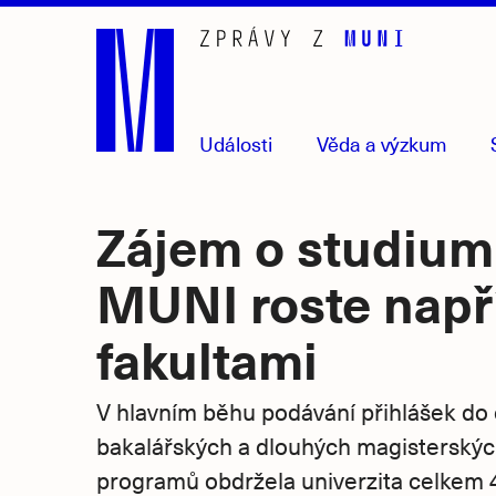
Přejít
na
hlavní
obsah
Události
Věda
a výzkum
Zájem o studium
MUNI roste např
fakultami
V hlavním běhu podávání přihlášek do
bakalářských a dlouhých magisterských
programů obdržela univerzita celkem 4