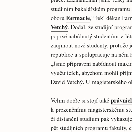
studijním bakalářském programu
Farmacie
oboru
,“ řekl děkan Fa
Vetchý
. Dodal, že studijní progr
poprvé nabídnutý studentům v lét
zaujmout nové studenty, protože 
republice a spolupracuje na něm 
„Jsme připraveni nabídnout maxim
vyučujících, abychom mohli přijm
David Vetchý. U magisterského ob
právnic
Velmi dobře si stojí také
k prezenčnímu magisterskému st
či distanční studium pak vykazuj
pět studijních programů fakulty, 