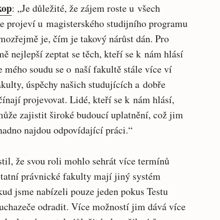
kop
: „Je důležité, že zájem roste u všech
ce projeví u magisterského studijního programu
mozřejmě je, čím je takový nárůst dán. Pro
nejlepší zeptat se těch, kteří se k nám hlásí
e mého soudu se o naší fakultě stále více ví
kulty, úspěchy našich studujících a dobře
ínají projevovat. Lidé, kteří se k nám hlásí,
může zajistit široké budoucí uplatnění, což jim
nadno najdou odpovídající práci.“
il, že svou roli mohlo sehrát více termínů
statní právnické fakulty mají jiný systém
kud jsme nabízeli pouze jeden pokus Testu
 uchazeče odradit. Více možností jim dává více