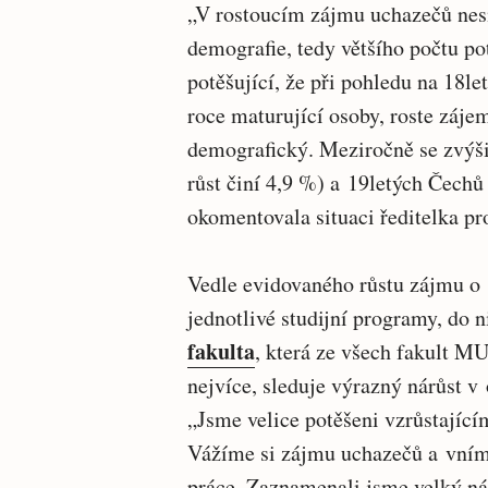
„V rostoucím zájmu uchazečů nes
demografie, tedy většího počtu po
potěšující, že při pohledu na 18l
roce maturující osoby, roste zájem
demografický. Meziročně se zvýš
růst činí 4,9 %) a 19letých Čechů
okomentovala situaci ředitelka pr
Vedle evidovaného růstu zájmu o 
jednotlivé studijní programy, do 
fakulta
, která ze všech fakult M
nejvíce, sleduje výrazný nárůst 
„Jsme velice potěšeni vzrůstajíc
Vážíme si zájmu uchazečů a vním
práce. Zaznamenali jsme velký ná