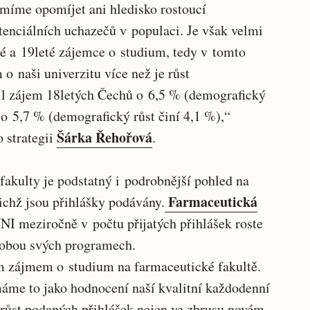
míme opomíjet ani hledisko rostoucí
tenciálních uchazečů v populaci. Je však velmi
eté a 19leté zájemce o studium, tedy v tomto
 o naši univerzitu více než je růst
il zájem 18letých Čechů o 6,5 % (demografický
 o 5,7 % (demografický růst činí 4,1 %),“
Šárka Řehořová
o strategii
.
fakulty je podstatný i podrobnější pohled na
Farmaceutická
nichž jsou přihlášky podávány.
UNI meziročně v počtu přijatých přihlášek roste
v obou svých programech.
ím zájmem o studium na farmaceutické fakultě.
áme to jako hodnocení naší kvalitní každodenní
růst podaných přihlášek nejen ve zbrusu novém