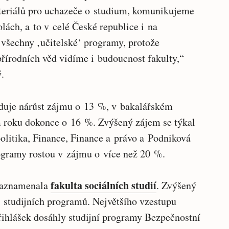
teriálů pro uchazeče o studium, komunikujeme
lách, a to v celé České republice i na
všechny ‚učitelské‘ programy, protože
přírodních věd vidíme i budoucnost fakulty,“
.
duje nárůst zájmu o 13 %, v bakalářském
m roku dokonce o 16 %. Zvýšený zájem se týkal
litika, Finance, Finance a právo a Podniková
ogramy rostou v zájmu o více než 20 %.
fakulta sociálních studií
zaznamenala
. Zvýšený
7 studijních programů. Největšího vzestupu
řihlášek dosáhly studijní programy Bezpečnostní