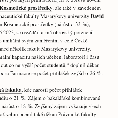
Kosmetické prostředky
, ale také v zavedeném
David
rmaceutické fakulty Masarykovy univerzity
am Kosmetické prostředky (nárůst o 33 %),
ě 2023, se osvědčil a má obrovský potenciál
je unikátní svým zaměřením v celé České
hned několik fakult Masarykovy univerzity.
ální kapacitu našich učeben, laboratoří i času
out co nejvyšší počet studentů,“ doplnil děkan
oru Farmacie se počet přihlášek zvýšil o 26 %.
ká fakulta
, kde narostl počet přihlášek
udiu o 21 %. Zájem o bakalářské kombinované
e nárůst o 18 %. Zvýšený zájem vykazuje všech
což velmi ocenil také děkan Právnické fakulty