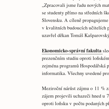
„Zpracovali jsme řadu nových ma
se studenty přímo na středních ško
Slovensku. A cíleně propagujeme 
v kvalitních budoucích učitelích 
uzavřel děkan Tomáš Kašparovský
Ekonomicko-správní fakulta
sle
prezenčním studiu oproti loňské
zejména programů Hospodářská po
informatika. Všechny uvedené pr
Meziroční nárůst zájmu o 11 % 
zájem projevili uchazeči hned u 
oproti loňsku v počtu podaných p