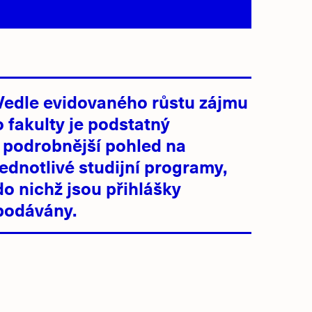
Vedle evidovaného růstu zájmu
o fakulty je podstatný
i podrobnější pohled na
jednotlivé studijní programy,
do nichž jsou přihlášky
podávány.