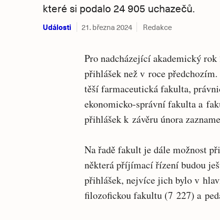
které si podalo 24 905 uchazečů.
Události
21. března 2024
Redakce
Pro nadcházející akademický rok
přihlášek než v roce předchozím. 
těší farmaceutická fakulta, právni
ekonomicko-správní fakulta a faku
přihlášek k závěru února zaznam
Na řadě fakult je dále možnost př
některá příjímací řízení budou je
přihlášek, nejvíce jich bylo v hl
filozofickou fakultu (7 227) a pe