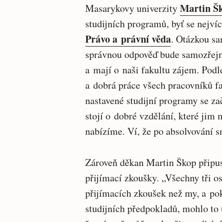
Martin Š
Masarykovy univerzity
studijních programů, byť se nejví
Právo a právní věda
. Otázkou sa
správnou odpověď bude samozřejmě 
a mají o naši fakultu zájem. Podl
a dobrá práce všech pracovníků fa
nastavené studijní programy se zač
stojí o dobré vzdělání, které jim 
nabízíme. Ví, že po absolvování s
Zároveň děkan Martin Škop připust
přijímací zkoušky. „Všechny tři o
přijímacích zkoušek než my, a po
studijních předpokladů, mohlo to