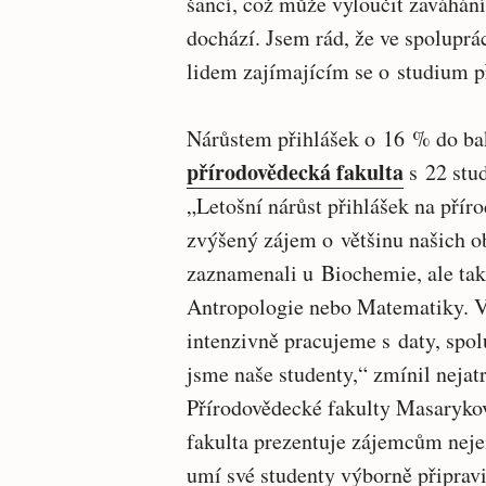
šancí, což může vyloučit zaváhán
dochází. Jsem rád, že ve spoluprá
lidem zajímajícím se o studium př
Nárůstem přihlášek o 16 % do bak
přírodovědecká fakulta
s 22 stu
„Letošní nárůst přihlášek na přír
zvýšený zájem o většinu našich ob
zaznamenali u Biochemie, ale tak
Antropologie nebo Matematiky. 
intenzivně pracujeme s daty, spol
jsme naše studenty,“ zmínil nejat
Přírodovědecké fakulty Masaryko
fakulta prezentuje zájemcům nejen
umí své studenty výborně připravi