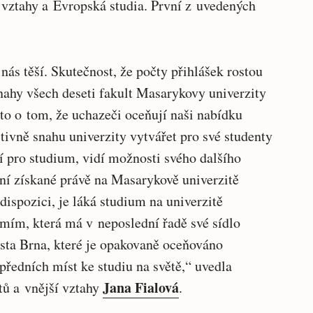
 vztahy a Evropská studia. První z uvedených
ás těší. Skutečnost, že počty přihlášek rostou
nahy všech deseti fakult Masarykovy univerzity
 to o tom, že uchazeči oceňují naši nabídku
tivně snahu univerzity vytvářet pro své studenty
í pro studium, vidí možnosti svého dalšího
ní získané právě na Masarykově univerzitě
ispozici, je láká studium na univerzitě
emím, která má v neposlední řadě své sídlo
sta Brna, které je opakovaně oceňováno
ředních míst ke studiu na světě,“ uvedla
Jana Fialová
ntů a vnější vztahy
.