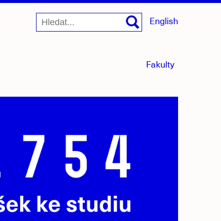
English
menu
Fakulty
sbaleno