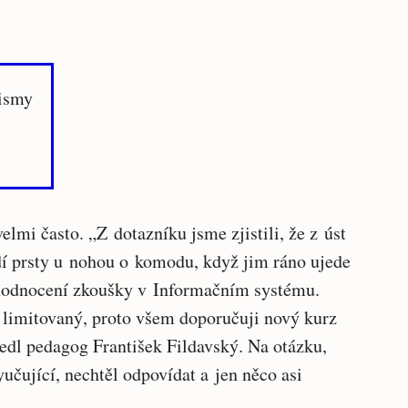
ismy
velmi často. „Z dotazníku jsme zjistili, že z úst
dí prsty u nohou o komodu, když jim ráno ujede
 hodnocení zkoušky v Informačním systému.
ti limitovaný, proto všem doporučuji nový kurz
edl pedagog František Fildavský. Na otázku,
učující, nechtěl odpovídat a jen něco asi