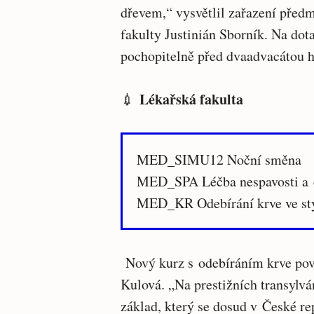
dřevem,“ vysvětlil zařazení před
fakulty Justinián Sborník. Na do
pochopitelně před dvaadvacátou 
Lékařská fakulta
💉
MED_SIMU12 Noční směna
MED_SPA Léčba nespavosti a 
MED_KR Odebírání krve ve sty
Nový kurz s odebíráním krve po
Kulová. „Na prestižních transylvá
základ, který se dosud v České re