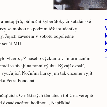
a netopýrů, půlnoční kyberútoky či katalánské
urzy se mohou na podzim těšit studentky
y. Jejich zavedení v sobotu odpoledne
ý senát MU.
ylo vícero. „Z našeho výzkumu v Informačním
radi vstávají na ranní výuku. Bývají ospalí,
m vyučující. Nočními kurzy jim tak chceme vyjít
orka Petra Ponocná.
čujících. O některých tématech totiž na veřejné
d dvaadvacátou hodinou. „Například