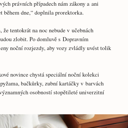
ivých právních případech nám zákony a ani
et během dne,“ doplnila prorektorka.
a, že tentokrát na noc nebude v učebnách
ebudou zlobit. Po domluvě s Dopravním
ny noční rozjezdy, aby vozy zvládly uvést tolik
ové novince chystá speciální noční kolekci
pyžama, bačkůrky, zubní kartáčky v barvách
významných osobností stopětileté univerzitní