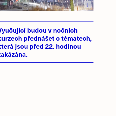
i
Vyučující budou v nočních
kurzech přednášet o tématech,
která jsou před 22. hodinou
zakázána.