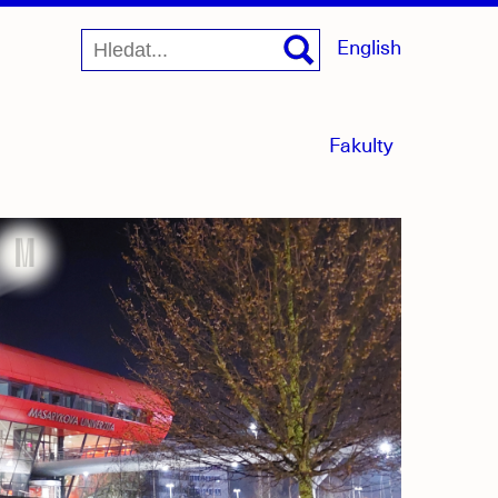
English
menu
Fakulty
sbaleno