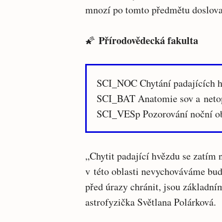
mnozí po tomto předmětu doslova 
Přírodovědecká fakulta
🌠
SCI_NOC Chytání padajících 
SCI_BAT Anatomie sov a neto
SCI_VESp Pozorování noční o
„Chytit padající hvězdu se zatím n
v této oblasti nevychováváme bud
před úrazy chránit, jsou základn
astrofyzička Světlana Polárková.