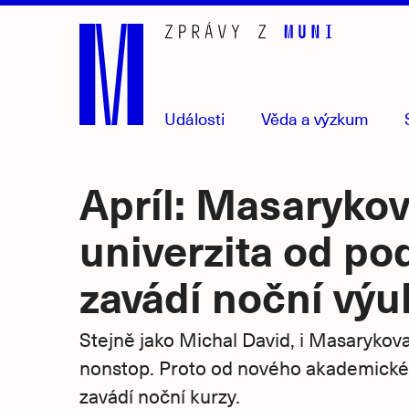
Přejít
na
hlavní
obsah
Události
Věda
a výzkum
Apríl: Masaryko
univerzita od p
zavádí noční výu
Stejně jako Michal David, i Masarykova
nonstop. Proto od nového akademick
zavádí noční kurzy.