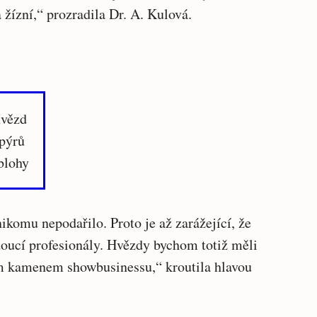
žízní,“ prozradila Dr. A. Kulová.
hvězd
pýrů
blohy
ikomu nepodařilo. Proto je až zarážející, že
oucí profesionály. Hvězdy bychom totiž měli
ím kamenem showbusinessu,“ kroutila hlavou