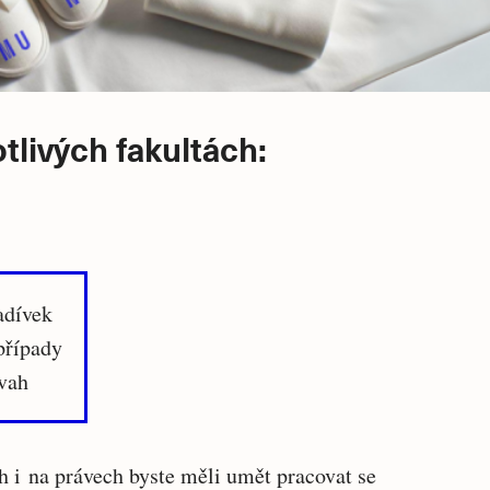
tlivých fakultách:
dívek
případy
vah
h i na právech byste měli umět pracovat se