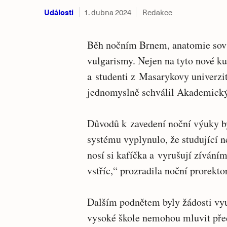
Události
1. dubna 2024
Redakce
Běh nočním Brnem, anatomie sov 
vulgarismy. Nejen na tyto nové k
a studenti z Masarykovy univerzit
jednomyslně schválil Akademick
Důvodů k zavedení noční výuky b
systému vyplynulo, že studující ne
nosí si kafíčka a vyrušují zívání
vstříc,“ prozradila noční prorekt
Dalším podnětem byly žádosti vyu
vysoké škole nemohou mluvit pře