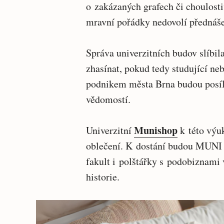
o zakázaných grafech či choulost
mravní pořádky nedovolí přednáš
Správa univerzitních budov slíbil
zhasínat, pokud tedy studující n
podnikem města Brna budou posíle
vědomostí.
Munishop
Univerzitní
k této výuk
oblečení. K dostání budou MUNI 
fakult i polštářky s podobiznami 
historie.