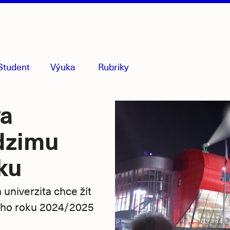
Student
Výuka
Rubriky
menu
sbaleno
va
odzimu
ku
 univerzita chce žít
ého roku 2024/2025