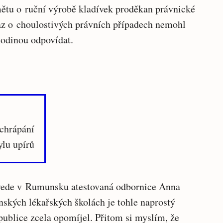
mětu o ruční výrobě kladívek proděkan právnické
taz o choulostivých právních případech nemohl
hodinou odpovídat.
chrápání
lu upírů
vede v Rumunsku atestovaná odbornice Anna
nských lékařských školách je tohle naprostý
publice zcela opomíjel. Přitom si myslím, že