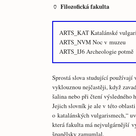
Filozofická fakulta
🏺
ARTS_KAT Katalánské vulgar
ARTS_NVM Noc v muzeu
ARTS_IJ6 Archeologie potmě
Sprostá slova studující používají 
vyklouznou nejčastěji, když zava
šalina nebo při čtení výsledného
Jejich slovník je ale v této oblas
o katalánských vulgarismech,“ uv
která fakulta má nejvulgárnější vy
španělsky zamumlal.