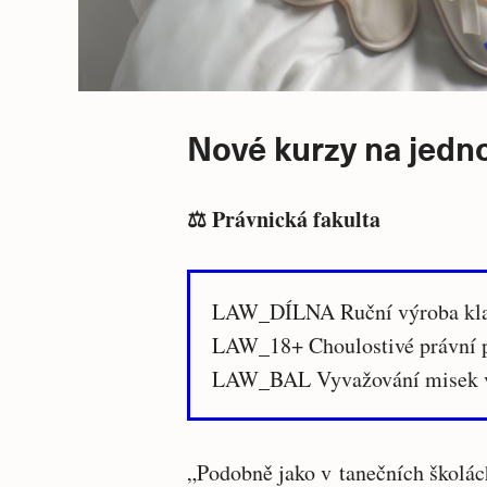
Nové kurzy na jedno
⚖️ Právnická fakulta
LAW_DÍLNA Ruční výroba kla
LAW_18+ Choulostivé právní 
LAW_BAL Vyvažování misek 
„Podobně jako v tanečních školác