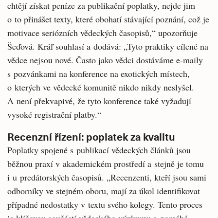
chtějí získat peníze za publikační poplatky, nejde jim
o to přinášet texty, které obohatí stávající poznání, což je
motivace seriózních vědeckých časopisů,“ upozorňuje
Šeďová. Kráľ souhlasí a dodává: „Tyto praktiky cílené na
vědce nejsou nové. Často jako vědci dostáváme e-maily
s pozvánkami na konference na exotických místech,
o kterých ve vědecké komunitě nikdo nikdy neslyšel.
A není překvapivé, že tyto konference také vyžadují
vysoké registrační platby.“
Recenzní řízení: poplatek za kvalitu
Poplatky spojené s publikací vědeckých článků jsou
běžnou praxí v akademickém prostředí a stejně je tomu
i u predátorských časopisů. „Recenzenti, kteří jsou sami
odborníky ve stejném oboru, mají za úkol identifikovat
případné nedostatky v textu svého kolegy. Tento proces
je klíčovou součástí vědeckého výzkumu a pomáhá