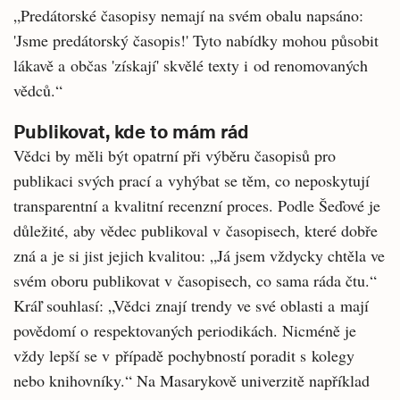
„Predátorské časopisy nemají na svém obalu napsáno:
'Jsme predátorský časopis!' Tyto nabídky mohou působit
lákavě a občas 'získají' skvělé texty i od renomovaných
vědců.“
Publikovat, kde to mám rád
Vědci by měli být opatrní při výběru časopisů pro
publikaci svých prací a vyhýbat se těm, co neposkytují
transparentní a kvalitní recenzní proces. Podle Šeďové je
důležité, aby vědec publikoval v časopisech, které dobře
zná a je si jist jejich kvalitou: „Já jsem vždycky chtěla ve
svém oboru publikovat v časopisech, co sama ráda čtu.“
Kráľ souhlasí: „Vědci znají trendy ve své oblasti a mají
povědomí o respektovaných periodikách. Nicméně je
vždy lepší se v případě pochybností poradit s kolegy
nebo knihovníky.“ Na Masarykově univerzitě například