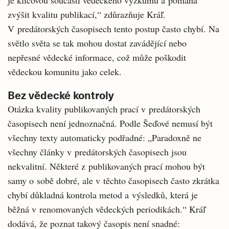
zvýšit kvalitu publikací,“ zdůrazňuje Kráľ.
V predátorských časopisech tento postup často chybí. Na
světlo světa se tak mohou dostat zavádějící nebo
nepřesné vědecké informace, což může poškodit
vědeckou komunitu jako celek.
Bez vědecké kontroly
Otázka kvality publikovaných prací v predátorských
časopisech není jednoznačná. Podle Šeďové nemusí být
všechny texty automaticky podřadné: „Paradoxně ne
všechny články v predátorských časopisech jsou
nekvalitní. Některé z publikovaných prací mohou být
samy o sobě dobré, ale v těchto časopisech často zkrátka
chybí důkladná kontrola metod a výsledků, která je
běžná v renomovaných vědeckých periodikách.“ Kráľ
dodává, že poznat takový časopis není snadné: