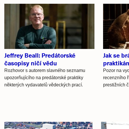
Související
články
Jeffrey Beall: Predátorské
Jak se b
časopisy ničí vědu
praktiká
Rozhovor s autorem slavného seznamu
Pozor na vyd
upozorňujícího na predátorské praktiky
recenzního ř
některých vydavatelů vědeckých prací.
prestižních 
Hlavní