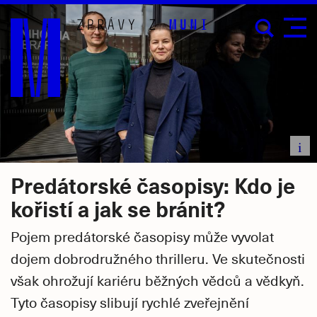
Přejít
na
hlavní
obsah
i
Predátorské časopisy: Kdo je
kořistí a jak se bránit?
Pojem predátorské časopisy může vyvolat
dojem dobrodružného thrilleru. Ve skutečnosti
však ohrožují kariéru běžných vědců a vědkyň.
Tyto časopisy slibují rychlé zveřejnění