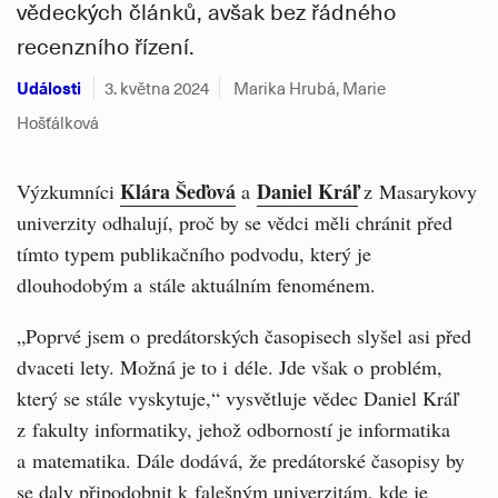
vědeckých článků, avšak bez řádného
recenzního řízení.
Události
3. května 2024
Marika Hrubá, Marie
Hošťálková
Klára Šeďová
Daniel Kráľ
Výzkumníci
a
z Masarykovy
univerzity odhalují, proč by se vědci měli chránit před
tímto typem publikačního podvodu, který je
dlouhodobým a stále aktuálním fenoménem.
„Poprvé jsem o predátorských časopisech slyšel asi před
dvaceti lety. Možná je to i déle. Jde však o problém,
který se stále vyskytuje,“ vysvětluje vědec Daniel Kráľ
z fakulty informatiky, jehož odborností je informatika
a matematika. Dále dodává, že predátorské časopisy by
se daly připodobnit k falešným univerzitám, kde je