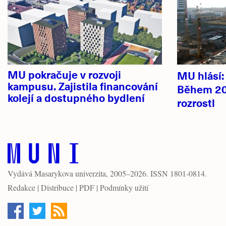
novinky
MU pokračuje v rozvoji
MU hlásí
kampusu. Zajistila financování
Během 20
kolejí a dostupného bydlení
rozrostl
Vydává
Masarykova univerzita
, 2005–2026. ISSN 1801-0814.
Redakce
|
Distribuce
|
PDF
|
Podmínky užití