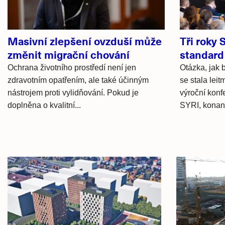
Masivní zlepšení ovzduší může
Tři roky 
změnit migrační chování
standard
Ochrana životního prostředí není jen
Otázka, jak 
zdravotním opatřením, ale také účinným
se stala lei
nástrojem proti vylidňování. Pokud je
výroční konf
doplněna o kvalitní...
SYRI, konané
Hlavní
novinky