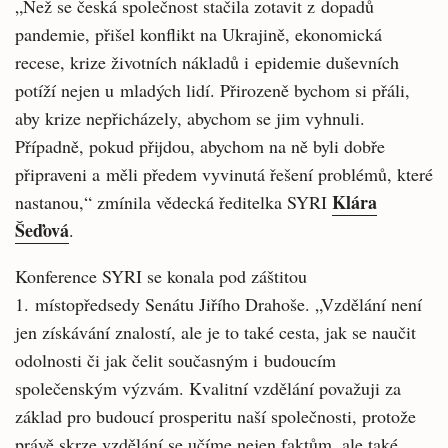
„Než se česká společnost stačila zotavit z dopadů
pandemie, přišel konflikt na Ukrajině, ekonomická
recese, krize životních nákladů i epidemie duševních
potíží nejen u mladých lidí. Přirozeně bychom si přáli,
aby krize nepřicházely, abychom se jim vyhnuli.
Případně, pokud přijdou, abychom na ně byli dobře
připraveni a měli předem vyvinutá řešení problémů, které
Klára
nastanou,“ zmínila vědecká ředitelka SYRI
Šeďová
.
Konference SYRI se konala pod záštitou
1. místopředsedy Senátu Jiřího Drahoše. „Vzdělání není
jen získávání znalostí, ale je to také cesta, jak se naučit
odolnosti či jak čelit současným i budoucím
společenským výzvám. Kvalitní vzdělání považuji za
základ pro budoucí prosperitu naší společnosti, protože
právě skrze vzdělání se učíme nejen faktům, ale také