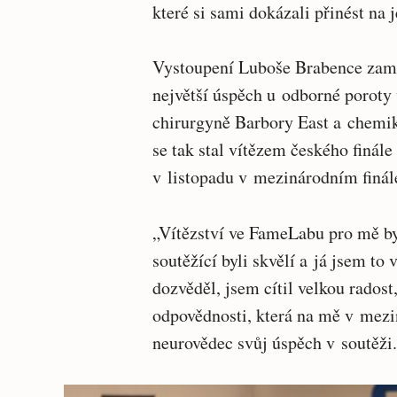
které si sami dokázali přinést na j
Vystoupení Luboše Brabence zamě
největší úspěch u odborné poroty 
chirurgyně Barbory East a chem
se tak stal vítězem českého finále
v listopadu v mezinárodním fin
„Vítězství ve FameLabu pro mě b
soutěžící byli skvělí a já jsem to 
dozvěděl, jsem cítil velkou radost,
odpovědnosti, která na mě v mez
neurovědec svůj úspěch v soutěži