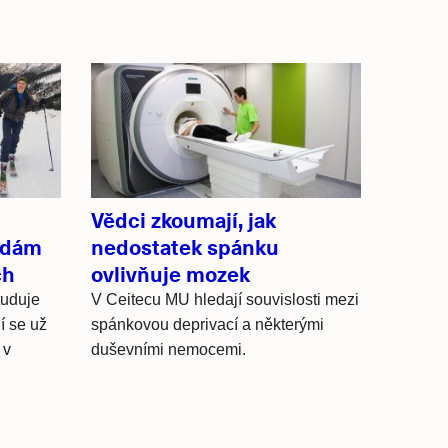
Vědci zkoumají, jak
ídám
nedostatek spánku
ch
ovlivňuje mozek
tuduje
V Ceitecu MU hledají souvislosti mezi
í se už
spánkovou deprivací a některými
 v
duševními nemocemi.