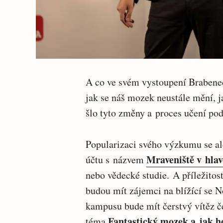
A co ve svém vystoupení Brabenec 
jak se náš mozek neustále mění, j
šlo tyto změny a proces učení po
Popularizaci svého výzkumu se al
Mraveniště v hlav
účtu s názvem
nebo vědecké studie. A příležitos
budou mít zájemci na blížící se N
kampusu bude mít čerstvý vítěz 
Fantastický mozek a jak h
téma