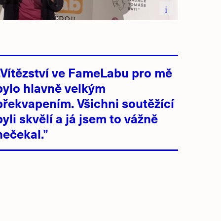
i
„Vítězství ve FameLabu pro mě
bylo hlavně velkým
překvapením. Všichni soutěžící
byli skvělí a já jsem to vážně
nečekal.”