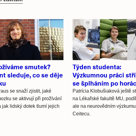
rožíváme smutek?
Týden studenta:
t sleduje, co se děje
Výzkumnou práci stř
ku
se šplháním po horá
us se snaží zjistit, jaké
Patrícia Klobušiaková ještě s
ozku se aktivují při prožívání
na Lékařské fakultě MU, podíl
jak lidský dotek tlumí jejich
ale na neurovědním výzkumu
Ceitecu.