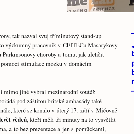
ony, tak nazval svůj tříminutový stand-up
jako výzkumný pracovník v CEITECu Masarykovy
u Parkinsonovy choroby a tomu, jak ulehčit
a pomoci stimulace mozku v domácím
i mimo jiné vybral mezinárodní soutěž
 pořádá pod záštitou britské ambasády také
inále, které se konalo v úterý 17. září v Míčovně
devět vědců
, kteří měli tři minuty na to vysvětlit
ma, a to bez prezentace a jen s pomůckami,