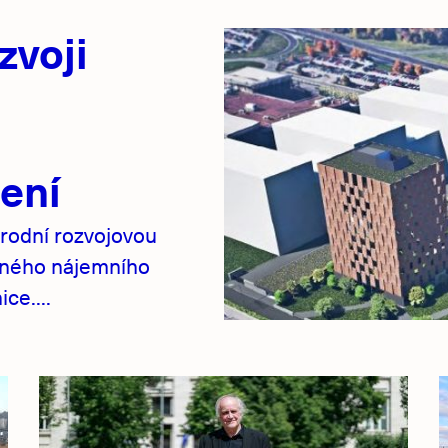
zvoji
ení
rodní rozvojovou
pného nájemního
ce....