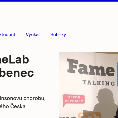
Student
Výuka
Rubriky
menu
sbaleno
meLab
abenec
insonovu chorobu,
elého Česka.