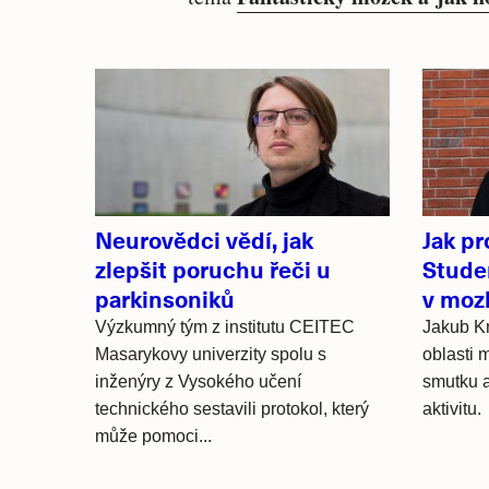
Související
články
Neurovědci vědí, jak
Jak p
zlepšit poruchu řeči u
Studen
parkinsoniků
v moz
Výzkumný tým z institutu CEITEC
Jakub Kra
Masarykovy univerzity spolu s
oblasti m
inženýry z Vysokého učení
smutku a 
technického sestavili protokol, který
aktivitu.
může pomoci...