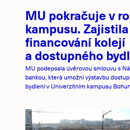
Hlavní
MU pokračuje v ro
novinky
kampusu. Zajistila
financování kolejí
a dostupného bydl
MU podepsala úvěrovou smlouvu s Ná
bankou, která umožní výstavbu dostu
bydlení v Univerzitním kampusu Bohuni