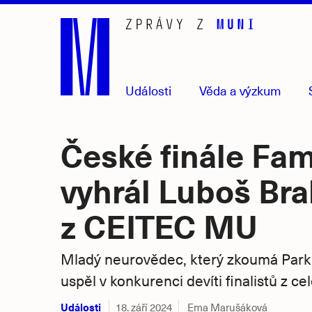
Přejít
na
hlavní
obsah
Události
Věda
a výzkum
České finále Fa
vyhrál Luboš Br
z CEITEC MU
Mladý neurovědec, který zkoumá Park
uspěl v konkurenci devíti finalistů z c
Události
18. září 2024
Ema Marušáková