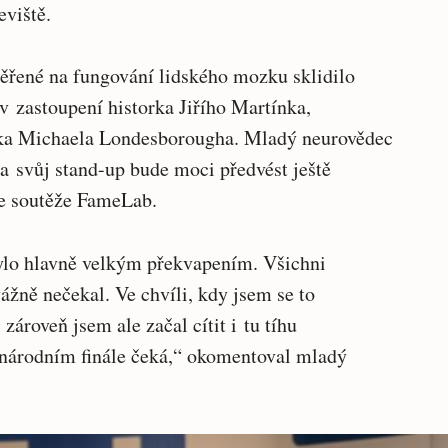
eviště.
řené na fungování lidského mozku sklidilo
v zastoupení historka Jiřího Martínka,
ika Michaela Londesborougha. Mladý neurovědec
 a svůj stand-up bude moci předvést ještě
ále soutěže FameLab.
ylo hlavně velkým překvapením. Všichni
vážně nečekal. Ve chvíli, kdy jsem se to
 zároveň jsem ale začal cítit i tu tíhu
inárodním finále čeká,“ okomentoval mladý
.