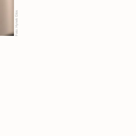
Hynek Glos
Foto: