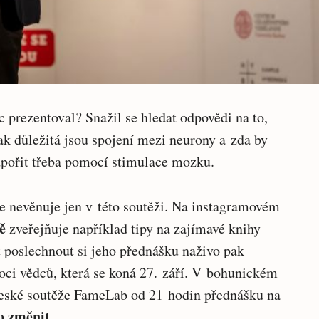
prezentoval? Snažil se hledat odpovědi na to,
ak důležitá jsou spojení mezi neurony a zda by
dpořit třeba pomocí stimulace mozku.
e nevěnuje jen v této soutěži. Na instagramovém
ě
zveřejňuje například tipy na zajímavé knihy
t poslechnout si jeho přednášku naživo pak
oci vědců, která se koná 27. září. V bohunickém
české soutěže FameLab od 21 hodin přednášku na
o změnit.